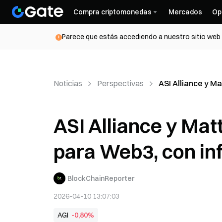
Compra criptomonedas
Mercados
Op
Parece que estás accediendo a nuestro sitio web d
Noticias
Perspectivas
ASI Alliance y M
ASI Alliance y Ma
para Web3, con in
BlockChainReporter
2026-04-10 13:07:03
AGI
-0,80%