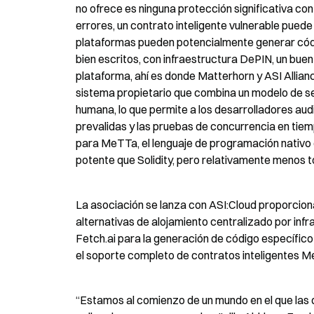
no ofrece es ninguna protección significativa cont
errores, un contrato inteligente vulnerable puede 
plataformas pueden potencialmente generar código
bien escritos, con infraestructura DePIN, un buen
plataforma, ahí es donde Matterhorn y ASI Allianc
sistema propietario que combina un modelo de se
humana, lo que permite a los desarrolladores audi
prevalidas y las pruebas de concurrencia en tie
para MeTTa, el lenguaje de programación nativo 
potente que Solidity, pero relativamente menos to
La asociación se lanza con ASI:Cloud proporcion
alternativas de alojamiento centralizado por inf
Fetch.ai para la generación de código específico d
el soporte completo de contratos inteligentes 
“Estamos al comienzo de un mundo en el que las dA