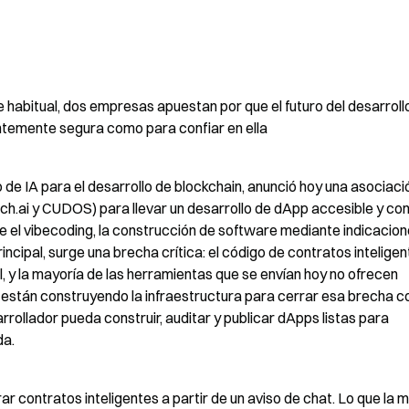
 habitual, dos empresas apuestan por que el futuro del desarrollo
entemente segura como para confiar en ella
de IA para el desarrollo de blockchain, anunció hoy una asociació
ch.ai y CUDOS) para llevar un desarrollo de dApp accesible y con
e el vibecoding, la construcción de software mediante indicacion
incipal, surge una brecha crítica: el código de contratos inteligen
l, y la mayoría de las herramientas que se envían hoy no ofrecen 
e están construyendo la infraestructura para cerrar esa brecha co
rrollador pueda construir, auditar y publicar dApps listas para 
da.
ontratos inteligentes a partir de un aviso de chat. Lo que la m