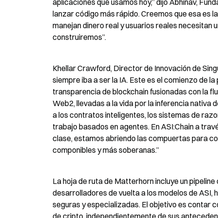
aplicaciones que usamos hoy,” dijo Abhinav, Fun
lanzar código más rápido. Creemos que esa es l
manejan dinero real y usuarios reales necesitan u
construiremos”.
Khellar Crawford, Director de Innovación de Sin
siempre iba a ser la IA. Este es el comienzo de la p
transparencia de blockchain fusionadas con la flui
Web2, llevadas a la vida por la inferencia nativa 
a los contratos inteligentes, los sistemas de razo
trabajo basados en agentes. En ASI:Chain a trav
clase, estamos abriendo las compuertas para con
componibles y más soberanas.”
La hoja de ruta de Matterhorn incluye un pipeline 
desarrolladores de vuelta a los modelos de ASI, 
seguras y especializadas. El objetivo es contar co
de cripto, independientemente de sus antecedentes