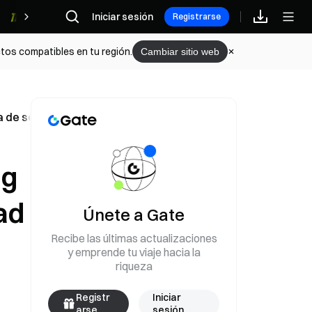
Iniciar sesión
Recompensas
Registrarse
tos compatibles en tu región.
Cambiar sitio web
a de seguridad
ng
ad
Únete a Gate
Recibe las últimas actualizaciones
y emprende tu viaje hacia la
riqueza
Registr
Iniciar
arse
sesión