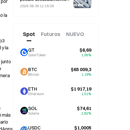
por 
de acciones ante la
2026-08-05 12:16:39
subida del precio, y un
 la 
ejecutivo dice que «no es
imposible»
Spot
Futuros
NUEVO
b3 
y la 
GT
$6,69
GateToken
1,05%
junto 
 
BTC
$65 009,3
Bitcoin
1,19%
mera 
ETH
$1 917,19
Ethereum
1,01%
 
SOL
$74,61
Solana
2,62%
n más 
ario 
USDC
$1,0005
 dApps 