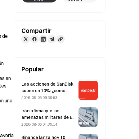
Compartir
 de 
n 
Popular
 
es en 
Las acciones de SanDisk
tes 
suben un 10%: ¿cómo
está iniciando HBF un
2026-08-05 09:39:53
n una 
nuevo ciclo de
almacenamiento para la
Irán afirma que las
IA y pueden los
amenazas militares de EE.
resultados financieros
UU. retrasan el acuerdo
2026-08-05 04:35:14
validar la tesis de
del 5 de agosto con Omán
ayoría 
crecimiento?
sobre el estrecho de
Binance lanza hoy 10