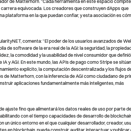
dador de Matterhorn. “Cada herramienta en este espacio compite 
a carrera equivocada. Los creadores que construyen dApps que 
na plataforma en la que puedan confiar, y esta asociación es cómo
gularityNET, comenta: “El poder de los usuarios avanzados de We
ila de software de la era real de la AGI: la seguridad, la propiedad 
dez, la comodidad y la usabilidad de nivel consumidor que definió 
de IA y AGI. En este mundo, las APIs de pago como Stripe se sitúan 
namiento explícito, la computación descentralizada y los flujos de
és de Matterhorn, con la inferencia de AGI como ciudadano de pri
struir aplicaciones fundamentalmente más inteligentes, más 
de ajuste fino que alimentará los datos reales de uso por parte de
habilitando con el tiempo capacidades de desarrollo de blockchai
n un único entorno en el que cualquier desarrollador, creador, usu
 en blockchain, pueda construir, auditar, interactuar y publicar