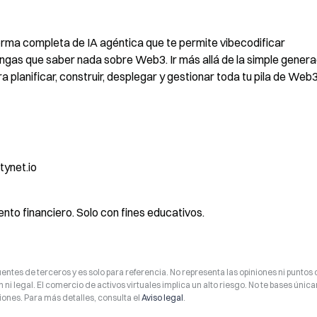
ma completa de IA agéntica que te permite vibecodificar 
engas que saber nada sobre Web3. Ir más allá de la simple genera
 planificar, construir, desplegar y gestionar toda tu pila de Web3
ynet.io
to financiero. Solo con fines educativos.
entes de terceros y es solo para referencia. No representa las opiniones ni puntos 
 ni legal. El comercio de activos virtuales implica un alto riesgo. No te bases úni
ones. Para más detalles, consulta el
Aviso legal
.