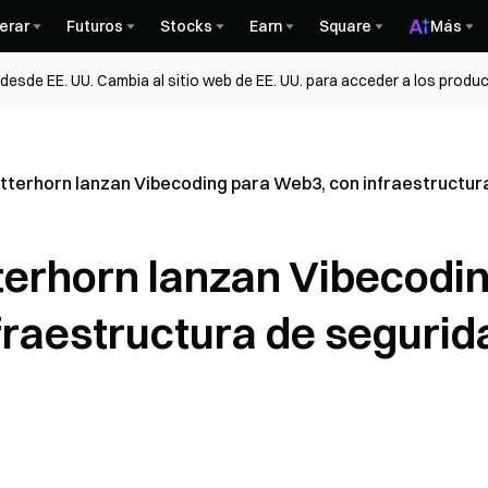
erar
Futuros
Stocks
Earn
Square
Más
esde EE. UU. Cambia al sitio web de EE. UU. para acceder a los produc
atterhorn lanzan Vibecoding para Web3, con infraestructur
tterhorn lanzan Vibecodi
fraestructura de segurid