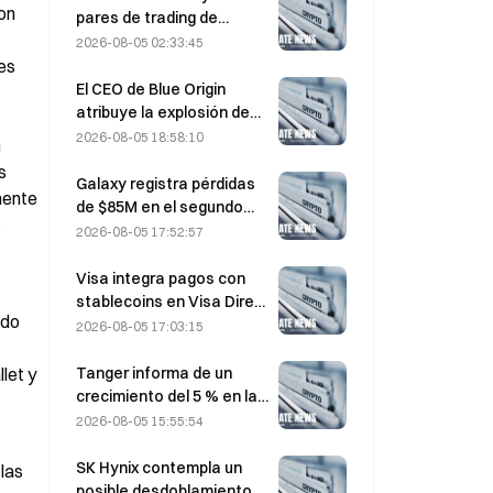
on 
Ormuz
pares de trading de
bStocks a las 20:00
2026-08-05 02:33:45
(UTC+8), sin comisiones
s 
de maker
El CEO de Blue Origin
atribuye la explosión de
New Glenn en mayo a un
2026-08-05 18:58:10
 
fallo en una válvula del
 
motor BE-4
Galaxy registra pérdidas
ente 
de $85M en el segundo
 
trimestre de 2026; los
2026-08-05 17:52:57
ingresos quedan 300
millones de dólares por
Visa integra pagos con
debajo de las previsiones
stablecoins en Visa Direct
do 
y las acciones caen un
mediante una alianza con
2026-08-05 17:03:15
7,23 %.
Zero Hash
Tanger informa de un
et y 
crecimiento del 5 % en las
ventas, impulsado por el
2026-08-05 15:55:54
turismo de la Copa del
Mundo durante junio y
SK Hynix contempla un
las 
julio.
posible desdoblamiento