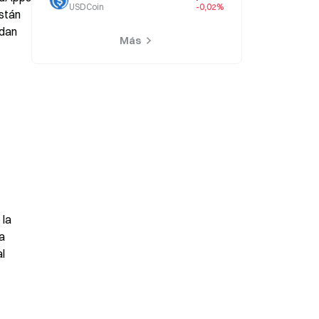
USDCoin
-0,02%
stán 
dan 
Más
la 
a 
l 