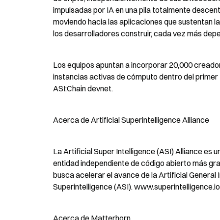
impulsadas por IA en una pila totalmente descent
moviendo hacia las aplicaciones que sustentan las
los desarrolladores construir, cada vez más depen
Los equipos apuntan a incorporar 20,000 creador
instancias activas de cómputo dentro del primer t
ASI:Chain devnet.
Acerca de Artificial Superintelligence Alliance
La Artificial Super Intelligence (ASI) Alliance e
entidad independiente de código abierto más grand
busca acelerar el avance de la Artificial General In
Superintelligence (ASI). www.superintelligence.io
Acerca de Matterhorn