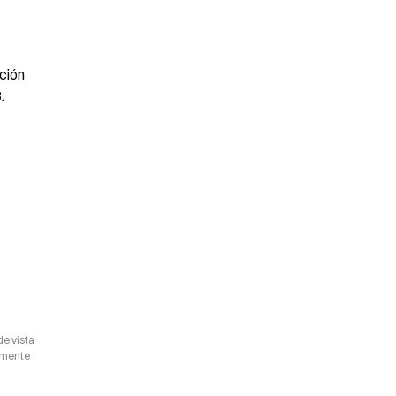
ción 
.
de vista
camente