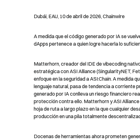
Dubái, EAU, 10 de abril de 2026, Chainwire
A medida que el código generado por IA se vuelve
dApps pertenece a quien logre hacerla lo sufici
Matterhorn, creador del IDE de vibecoding nativo 
estratégica con ASI Alliance (SingularityNET, Fet
enfoque en la seguridad a ASI:Chain. A medida qu
lenguaje natural, pasa de tendencia a corriente pr
generado por IA conlleva un riesgo financiero rea
protección contra ello. Matterhorn y ASI Allianc
hoja de ruta a largo plazo en la que cualquier desa
producción en una pila totalmente descentraliza
Docenas de herramientas ahora prometen generar c