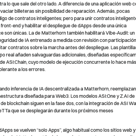
ra lo que sale del otro lado. A diferencia de una aplicación web c
vaciar billeteras sin posibilidad de reparación. Además, pocas 
 de contratos inteligentes; pero para unir contratos inteligente
 front-end y habilitar el despliegue de dApps desde una única 
e son únicas. La de Matterhorn también habilitará Vibe-Audit: un 
guridad de IA entrenado a medida con revisión con participación
tar contratos sobre la marcha antes del despliegue. Las plantillas
mpo real añaden salvaguardas adicionales, diseñadas específicam
de ASI:Chain, cuyo modelo de ejecución concurrente lo hace más
lerante a los errores.
ando inferencia de IA descentralizada a Matterhorn, reemplazan
raestructura diseñada para Web3. Los modelos ASI:One y Z.AI de 
e blockchain siguen en la fase dos, con la integración de ASI Wall
MeTTa que se desplegarán durante los próximos meses
pps se vuelven “solo Apps”, algo habitual como los sitios web y 