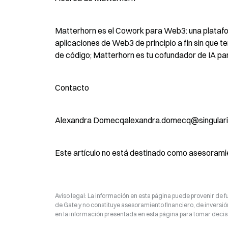
Matterhorn es el Cowork para Web3: una platafor
aplicaciones de Web3 de principio a fin sin que t
de código; Matterhorn es tu cofundador de IA para
Contacto
Alexandra Domecqalexandra.domecq@singularit
Este artículo no está destinado como asesoramien
Aviso legal: La información en esta página puede provenir de fu
de Gate y no constituye asesoramiento financiero, de inversión
en la información presentada en esta página para tomar decisi