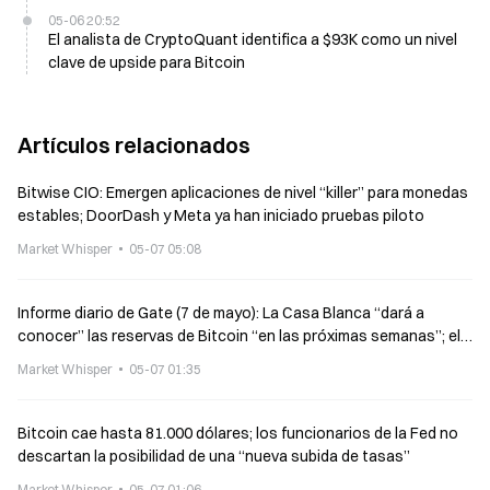
05-06 20:52
El analista de CryptoQuant identifica a $93K como un nivel
clave de upside para Bitcoin
Artículos relacionados
Bitwise CIO: Emergen aplicaciones de nivel “killer” para monedas
estables; DoorDash y Meta ya han iniciado pruebas piloto
Market Whisper
05-07 05:08
Informe diario de Gate (7 de mayo): La Casa Blanca “dará a
conocer” las reservas de Bitcoin “en las próximas semanas”; el
cofundador de Samourai hace un llamado a realizar donaciones
Market Whisper
05-07 01:35
en criptomonedas
Bitcoin cae hasta 81.000 dólares; los funcionarios de la Fed no
descartan la posibilidad de una “nueva subida de tasas”
Market Whisper
05-07 01:06