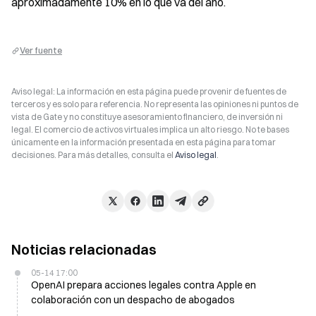
aproximadamente 10% en lo que va del año.
Ver fuente
Aviso legal: La información en esta página puede provenir de fuentes de
terceros y es solo para referencia. No representa las opiniones ni puntos de
vista de Gate y no constituye asesoramiento financiero, de inversión ni
legal. El comercio de activos virtuales implica un alto riesgo. No te bases
únicamente en la información presentada en esta página para tomar
decisiones. Para más detalles, consulta el
Aviso legal
.
Noticias relacionadas
05-14 17:00
OpenAI prepara acciones legales contra Apple en
colaboración con un despacho de abogados