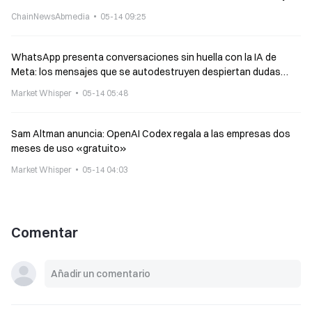
Google
ChainNewsAbmedia
05-14 09:25
WhatsApp presenta conversaciones sin huella con la IA de
Meta: los mensajes que se autodestruyen despiertan dudas
sobre posibles mecanismos de rendición de cuentas
Market Whisper
05-14 05:48
Sam Altman anuncia: OpenAI Codex regala a las empresas dos
meses de uso «gratuito»
Market Whisper
05-14 04:03
Comentar