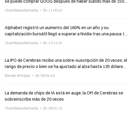
se puede comprar GOOG después de haber subido más de 150%
en un año?
ChainNewsAbmedia
05-11 00:25
Alphabet registró un aumento del 160% en un año y su
capitalización bursátil llegó a superar a Nvidia tras una pausa: la
valoración de “todo el stack de IA” se hace realidad
ChainNewsAbmedia
05-10 14:07
La IPO de Cerebras recibe una sobre-suscripción de 20 veces; el
rango de precio o bien se ha ajustado al alza hasta 135 dólares
por acción
Market Whisper
05-09 04:40
La demanda de chips de IA está en auge; la OPI de Cerebras se
sobreinscribe más de 20 veces
ChainNewsAbmedia
05-09 01:15