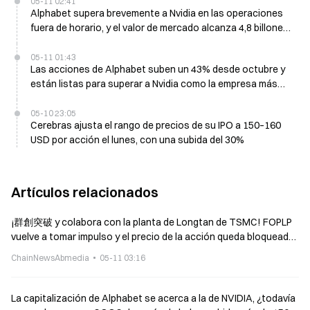
05-11 02:41
Alphabet supera brevemente a Nvidia en las operaciones
fuera de horario, y el valor de mercado alcanza 4,8 billones
de dólares
05-11 01:43
Las acciones de Alphabet suben un 43% desde octubre y
están listas para superar a Nvidia como la empresa más
valiosa del mundo
05-10 23:05
Cerebras ajusta el rango de precios de su IPO a 150–160
USD por acción el lunes, con una subida del 30%
Artículos relacionados
¡群創突破 y colabora con la planta de Longtan de TSMC! FOPLP
vuelve a tomar impulso y el precio de la acción queda bloqueado
en la subida máxima del día
ChainNewsAbmedia
05-11 03:16
La capitalización de Alphabet se acerca a la de NVIDIA, ¿todavía