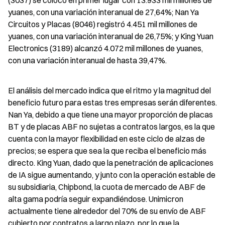
(3037) se colocó en primer lugar con 13.933 mil millones de 
yuanes, con una variación interanual de 27,64%; Nan Ya 
Circuitos y Placas (8046) registró 4.451 mil millones de 
yuanes, con una variación interanual de 26,75%; y King Yuan 
Electronics (3189) alcanzó 4.072 mil millones de yuanes, 
con una variación interanual de hasta 39,47%.
El análisis del mercado indica que el ritmo y la magnitud del 
beneficio futuro para estas tres empresas serán diferentes. 
Nan Ya, debido a que tiene una mayor proporción de placas 
BT y de placas ABF no sujetas a contratos largos, es la que 
cuenta con la mayor flexibilidad en este ciclo de alzas de 
precios; se espera que sea la que reciba el beneficio más 
directo. King Yuan, dado que la penetración de aplicaciones 
de IA sigue aumentando, y junto con la operación estable de 
su subsidiaria, Chipbond, la cuota de mercado de ABF de 
alta gama podría seguir expandiéndose. Unimicron 
actualmente tiene alrededor del 70% de su envío de ABF 
cubierto por contratos a largo plazo, por lo que la 