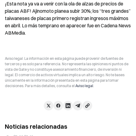
¡Esta nota ya va a venir con la ola de alzas de precios de 
placas ABF! Ajinomoto planea subir 30%; los “tres grandes” 
taiwaneses de placas primero registran ingresos máximos 
en abril. Lo más temprano en aparecer fue en Cadena News 
ABMedia.
Aviso legal: La información en esta página puede provenir de fuentes de
terceros y es solo para referencia. No representa las opiniones ni puntos de
vista de Gate y no constituye asesoramiento financiero, de inversión ni
legal. El comercio de activos virtuales implica un alto riesgo. No te bases
únicamente en la información presentada en esta página para tomar
decisiones. Para más detalles, consulta el
Aviso legal
.
Noticias relacionadas