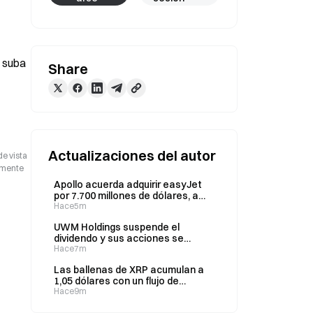
 suba 
Share
Actualizaciones del autor
de vista
camente
Apollo acuerda adquirir easyJet
por 7.700 millones de dólares, a
7,15 libras por acción
Hace5m
UWM Holdings suspende el
dividendo y sus acciones se
desploman un 49% tras una
Hace7m
pérdida en el segundo trimestre
Las ballenas de XRP acumulan a
1,05 dólares con un flujo de
órdenes neutral, según datos de
Hace9m
CryptoQuant