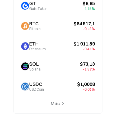
GT
$6,65
GateToken
2,15%
BTC
$64 517,1
Bitcoin
-0,28%
ETH
$1 911,59
Ethereum
-0,41%
SOL
$73,13
Solana
-1,87%
USDC
$1,0008
USDCoin
-0,01%
Más