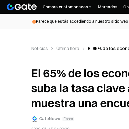
Compra criptomonedas
Mercados
Op
Parece que estás accediendo a nuestro sitio web d
Noticias
Última hora
El 65% de los econ
El 65% de los eco
suba la tasa clave 
muestra una encue
GateNews
Forex