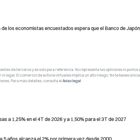
 de los economistas encuestados espera que el Banco de Japón
entes de terceros y es solo para referencia. No representa las opiniones ni puntos 
 ni legal. El comercio de activos virtuales implica un alto riesgo. No te bases úni
ones. Para más detalles, consulta el
Aviso legal
.
sas a 1,25% en el 4T de 2026 y a 1,50% para el 3T de 2027
s a 5 años alcanza el 2% por primera vez desde 2000