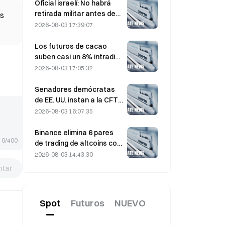
asistidos por IA
Oficial israelí: No habrá
retirada militar antes de
as
que Hamás se desarme
2026-08-03 17:39:07
Los futuros de cacao
suben casi un 8% intradía
el pasado viernes,
2026-08-03 17:05:32
sorprendiendo a los
participantes del mercado
Senadores demócratas
de EE. UU. instan a la CFTC
a restringir los productos
2026-08-03 16:07:35
de apuestas sobre
incendios forestales ante
Binance elimina 6 pares
0/400
una temporada récord de
de trading de altcoins con
incendios
efecto el 17 de agosto de
2026-08-03 14:43:30
2026
tar
Spot
Futuros
NUEVO