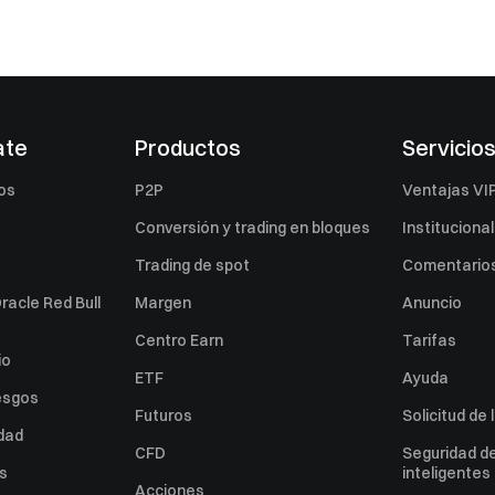
ate
Productos
Servicio
os
P2P
Ventajas VI
Conversión y trading en bloques
Institucional
Trading de spot
Comentarios
racle Red Bull
Margen
Anuncio
Centro Earn
Tarifas
io
ETF
Ayuda
esgos
Futuros
Solicitud de 
idad
CFD
Seguridad de
es
inteligentes
Acciones