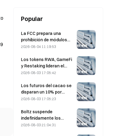
to
Popular
La FCC prepara una
prohibición de módulos
29
ópticos chinos para
2026-08-04 11:19:53
centros de datos; Xinyuan
se enfrenta a un impacto
Los tokens RWA, GameFi
del 27% en su cuota de
y Restaking lideran el
mercado
rendimiento del mercado
2026-08-03 17:05:42
en julio
Los futuros del cacao se
disparan un 10% por
preocupaciones sobre el
2026-08-03 17:05:23
suministro y se acercan a
los 6.000 dólares la
Boltz suspende
tonelada
indefinidamente los
servicios de su puente de
2026-08-03 21:04:31
Bitcoin tras ataques