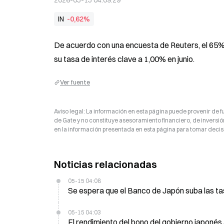
2026-05-15 04:09:29
IN
-0,62%
De acuerdo con una encuesta de Reuters, el 65%
su tasa de interés clave a 1,00% en junio.
Ver fuente
Aviso legal: La información en esta página puede provenir de fu
de Gate y no constituye asesoramiento financiero, de inversión
en la información presentada en esta página para tomar decisi
Noticias relacionadas
05-15 04:08
Se espera que el Banco de Japón suba las ta
05-15 04:03
El rendimiento del bono del gobierno japoné