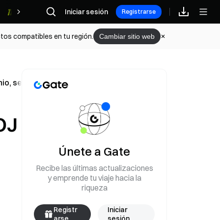
Iniciar sesión
Recompensas
Registrarse
tos compatibles en tu región.
Cambiar sitio web
junio, según muestra una encuesta de Reuters
OJ
Únete a Gate
Recibe las últimas actualizaciones
y emprende tu viaje hacia la
riqueza
Registr
Iniciar
arse
sesión