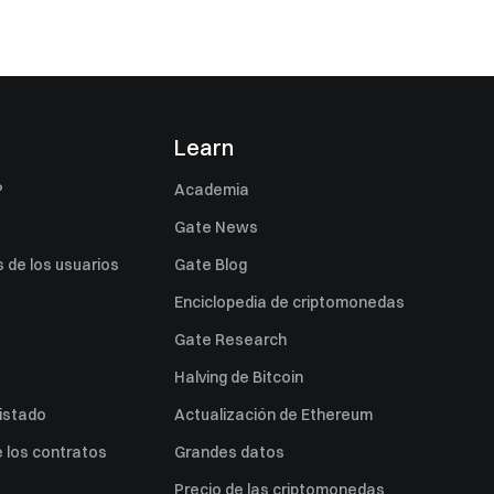
s
Learn
P
Academia
Gate News
 de los usuarios
Gate Blog
Enciclopedia de criptomonedas
Gate Research
Halving de Bitcoin
listado
Actualización de Ethereum
 los contratos
Grandes datos
Precio de las criptomonedas