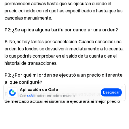
permanecen activas hasta que se ejecutan cuando el
precio coincide con el que has especificado o hasta que las
cancelas manualmente.
P2: ¿Se aplica alguna tarifa por cancelar una orden?
R: No, no hay tarifas por cancelación. Cuando cancelas una
orden, los fondos se devuelven inmediatamente a tu cuenta,
lo que podrás comprobar en el saldo de tu cuenta o en el
historial de transacciones.
P3: ¿Por qué mi orden se ejecutó a un precio diferente
al que configuré?
Aplicación de Gate
Descargar
R: Si el precio de tu orden de compra es superior al precio
Con
45M
traders en todo el mundo
de mercado actual, el sistema la ejecutará al mejor precio
de mercado disponible para ofrecerte una mejor operación.
Sí
No
De manera similar, si el precio de tu orden de venta es
inferior al precio de mercado actual, también se ejecutará al