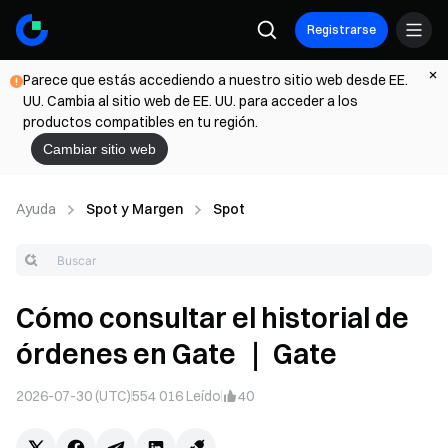
Registrarse
Parece que estás accediendo a nuestro sitio web desde EE.
UU. Cambia al sitio web de EE. UU. para acceder a los
productos compatibles en tu región.
Cambiar sitio web
Ayuda
Spot y Margen
Spot
Cómo consultar el historial de
órdenes en Gate ｜ Gate
2026-07-30 (UTC)
554 016
Leído
40