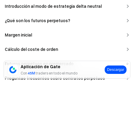
Introducción al modo de estrategia delta neutral
¿Qué son los futuros perpetuos?
Margen inicial
Cálculo del coste de orden
Futuros perpetuos en premercado
Aplicación de Gate
Descargar
Con
45M
traders en todo el mundo
Preguntas frecuentes sobre contratos perpetuos
Sí
No
¡Regístrese ahora para tener la
oportunidad de ganar hasta $10,000!
Regístrese