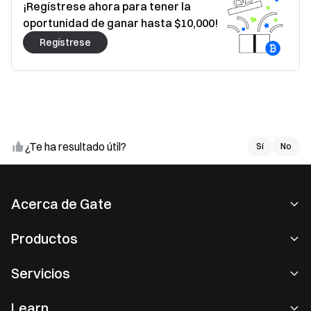
¡Regístrese ahora para tener la
oportunidad de ganar hasta $10,000!
Regístrese
¿Te ha resultado útil?
Sí
Sí
No
No
Acerca de Gate
Acerca de nosotros
Productos
Empleo
P2P
Servicios
Sala de prensa
Conversión y trading en bloques
Ventajas VIP
Patrocinador de Oracle Red Bull Racing
Learn
Trading de spot