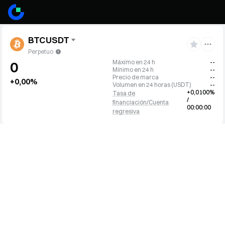
BTCUSDT
Perpetuo
Máximo en 24 h
--
0
Mínimo en 24 h
--
Precio de marca
--
+0,00%
Volumen en 24 horas
(
USDT
)
--
+0,0100%
Tasa de
/
financiación/Cuenta
00:00:00
regresiva