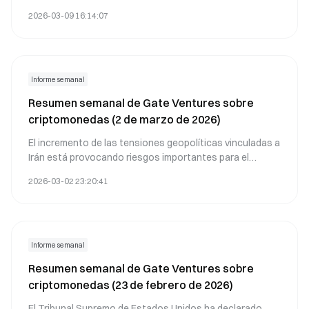
distorsiones estadísticas y factores externos de
2026-03-09 16:14:07
carácter temporal.
Informe semanal
Resumen semanal de Gate Ventures sobre
criptomonedas (2 de marzo de 2026)
El incremento de las tensiones geopolíticas vinculadas a
Irán está provocando riesgos importantes para el
comercio internacional, entre los cuales destacan:
2026-03-02 23:20:41
interrupciones en las cadenas de suministro, aumento
de los precios de materias primas y modificaciones en la
asignación global de capital.
Informe semanal
Resumen semanal de Gate Ventures sobre
criptomonedas (23 de febrero de 2026)
El Tribunal Supremo de Estados Unidos ha declarado