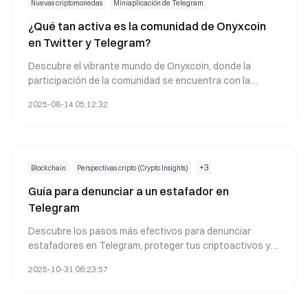
Nuevas criptomonedas
Miniaplicación de Telegram
¿Qué tan activa es la comunidad de Onyxcoin
en Twitter y Telegram?
Descubre el vibrante mundo de Onyxcoin, donde la
participación de la comunidad se encuentra con la
innovación blockchain. Con una próspera presencia en
2025-08-14 05:12:32
redes sociales, titulares de tokens XCN activos y
desarrolladores dedicados, el ecosistema de Onyxcoin
está lleno de actividad. Explora cómo esta plataforma
descentralizada está revolucionando las aplicaciones
DeFi y los mecanismos de gobernanza, estableciendo
+
3
Blockchain
Perspectivas cripto (Crypto Insights)
nuevos estándares en el espacio criptográfico.
Guía para denunciar a un estafador en
Telegram
Descubre los pasos más efectivos para denunciar
estafadores en Telegram, proteger tus criptoactivos y
sacar el máximo partido a las funciones de seguridad
2025-10-31 06:23:57
más avanzadas. En esta guía aprenderás a identificar
fraudes, seguir procesos detallados de denuncia, aplicar
tácticas avanzadas de protección y ver cómo los