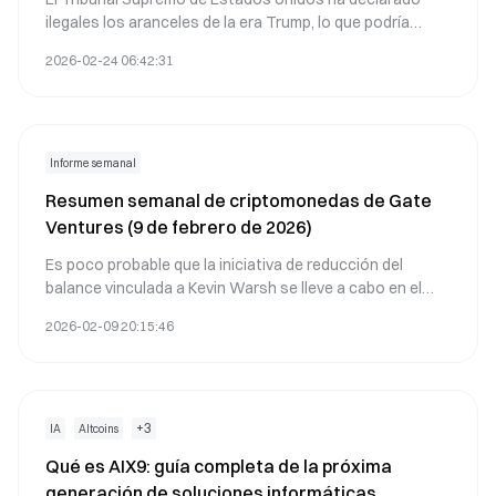
ilegales los aranceles de la era Trump, lo que podría
generar reembolsos que favorezcan el crecimiento
2026-02-24 06:42:31
económico nominal en el corto plazo.
Informe semanal
Resumen semanal de criptomonedas de Gate
Ventures (9 de febrero de 2026)
Es poco probable que la iniciativa de reducción del
balance vinculada a Kevin Warsh se lleve a cabo en el
corto plazo, aunque se mantienen posibles alternativas
2026-02-09 20:15:46
para el mediano y largo plazo.
+
3
IA
Altcoins
Qué es AIX9: guía completa de la próxima
generación de soluciones informáticas