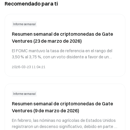
Recomendado para ti
salvaguardar sus inversiones y navegar en Telegram de
incluyendo verificaciones entre plataformas y
manera segura.
características de seguridad de Telegram, para asegurar
sus inversiones. Además, se discuten medidas
avanzadas como la verificación basada en blockchain y
Informe semanal
herramientas impulsadas por IA, destacando el papel de
Resumen semanal de criptomonedas de Gate
Gate en la mejora de la seguridad del usuario. Este
Ventures (23 de marzo de 2026)
contenido es vital para los entusiastas de las
criptomonedas que buscan salvaguardar sus activos y
El FOMC mantuvo la tasa de referencia en el rango del
evitar estafas.
3,50 % al 3,75 %, con un voto disidente a favor de un
recorte, lo que refleja una divergencia interna inicial.
2026-03-23 11:04:21
Jerome Powell subrayó la alta incertidumbre geopolítica
en Oriente Medio y afirmó que la Fed continúa guiándose
por los datos y permanece abierta a ajustes en su
política monetaria.
Informe semanal
Resumen semanal de criptomonedas de Gate
Ventures (9 de marzo de 2026)
En febrero, las nóminas no agrícolas de Estados Unidos
registraron un descenso significativo, debido en parte a