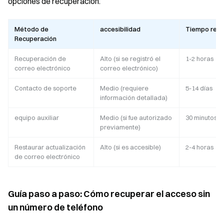
opciones de recuperación.
Método de
accesibilidad
Tiempo requ
Recuperación
Recuperación de
Alto (si se registró el
1-2 horas
correo electrónico
correo electrónico)
Contacto de soporte
Medio (requiere
5-14 días
información detallada)
equipo auxiliar
Medio (si fue autorizado
30 minutos
previamente)
Restaurar actualización
Alto (si es accesible)
2-4 horas
de correo electrónico
Guía paso a paso: Cómo recuperar el acceso sin
un número de teléfono