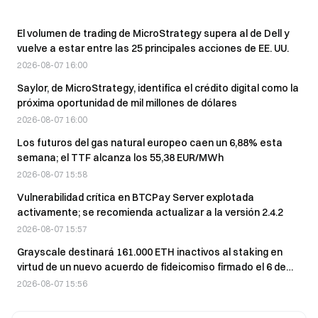
El volumen de trading de MicroStrategy supera al de Dell y
vuelve a estar entre las 25 principales acciones de EE. UU.
2026-08-07 16:00
Saylor, de MicroStrategy, identifica el crédito digital como la
próxima oportunidad de mil millones de dólares
2026-08-07 16:00
Los futuros del gas natural europeo caen un 6,88% esta
semana; el TTF alcanza los 55,38 EUR/MWh
2026-08-07 15:58
Vulnerabilidad crítica en BTCPay Server explotada
activamente; se recomienda actualizar a la versión 2.4.2
2026-08-07 15:57
Grayscale destinará 161.000 ETH inactivos al staking en
virtud de un nuevo acuerdo de fideicomiso firmado el 6 de
agosto.
2026-08-07 15:56