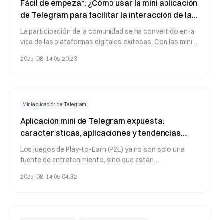
Fácil de empezar: ¿Cómo usar la mini aplicación
de Telegram para facilitar la interacción de la
comunidad?
La participación de la comunidad se ha convertido en la
vida de las plataformas digitales exitosas. Con las mini-
aplicaciones de Telegram, mejorar la interacción de la
2025-08-14 05:20:23
comunidad nunca ha sido tan fácil. Esta guía
proporciona información sobre cómo estas innovadoras
mini-aplicaciones están transformando las discusiones
de tu grupo y aumentando los niveles de participación, al
mismo tiempo que se integran perfectamente con Gate y
Miniaplicación de Telegram
otras marcas conocidas.
Aplicación mini de Telegram expuesta:
características, aplicaciones y tendencias
futuras
Los juegos de Play-to-Earn (P2E) ya no son solo una
fuente de entretenimiento, sino que están
evolucionando rápidamente hacia una corriente de
2025-08-14 05:04:32
ingresos viable. Este análisis exhaustivo ahonda en la
mecánica del juego P2E y en cómo enfoques
estratégicos pueden convertir las sesiones de juego en
ganancias consistentes.