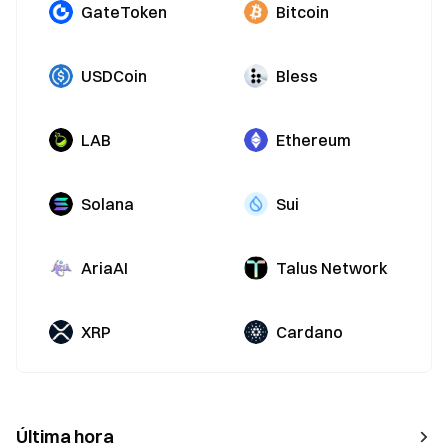
GateToken
Bitcoin
USDCoin
Bless
LAB
Ethereum
Solana
Sui
AriaAI
Talus Network
XRP
Cardano
Última hora