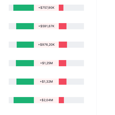
+$757,90K
+$591,67K
+$976,20K
+$1,25M
+$1,32M
+$2,04M