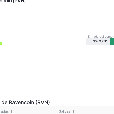
ncoin (RVN)
Entrada del comer
$546,27K
os de Ravencoin (RVN)
radas ($)
Salidas ($)