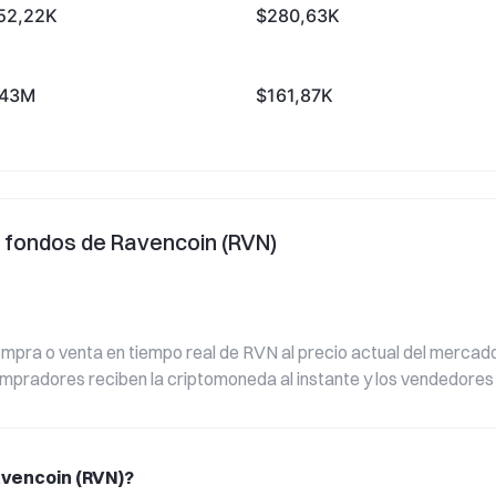
52,22K
$280,63K
,43M
$161,87K
e fondos de Ravencoin (RVN)
mpra o venta en tiempo real de RVN al precio actual del mercado. 
 compradores reciben la criptomoneda al instante y los vendedore
avencoin (RVN)?