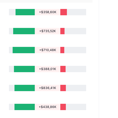
+$358,60K
+$735,52K
+$710,48K
+$388,01K
+$836,41K
+$438,86K