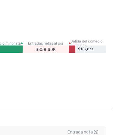
Salida del comecio
cio minorista
Entradas netas al por
minorista
menor
$358,60K
$187,67K
Entrada neta ($)