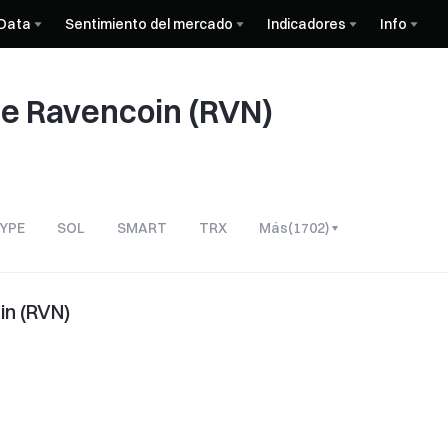
Data
Sentimiento del mercado
Indicadores
Info
 de Ravencoin (RVN)
YPE
SOL
SMART
TRX
Más
(
1702
)
in (RVN)