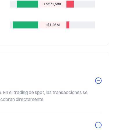
+$571,58K
+$1,26M
En el trading de spot, las transacciones se 
s cobran directamente.