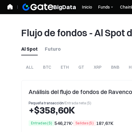
BigData
Inicio
Funds
Chain
Flujo de fondos - Al Spot
Al Spot
Futuro
ALL
BTC
ETH
GT
XRP
BNB
H
Análisis del flujo de fondos de Ravenco
Pequeña transacción
/
Entrada neta ($)
+$358,60K
546,27K
187,67K
Entradas ($)
Salidas ($)