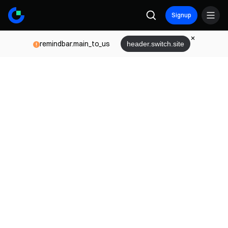
Signup
remindbar.main_to_us
header.switch.site