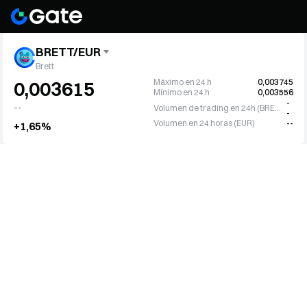
BRETT/EUR
Brett
Máximo en 24 h
0,003745
0,003615
Mínimo en 24 h
0,003556
-
--
Volumen de trading en 24h (BRETT)
-
Volumen en 24 horas (EUR)
--
+1,65%