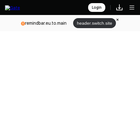
Login
remindbar.eu.to.main
header.switch.site