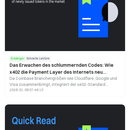
Einsteiger
Schnelle Lektüre
Das Erwachen des schlummernden Codes: Wie
x402 die Payment Layer des Internets neu
Da Coinbase Branchengrößen wie Cloudflare, Google und
definiert
Visa zusammenbringt, integriert der x402-Standard
2026-01-06 07:46:10
erstmals native Zahlungen in die Infrastruktur des
Internets. So können KI-Agenten, Websites und APIs
eigenständig Transaktionen durchführen – ohne
Kreditkarten, Konten oder menschliches Eingreifen.