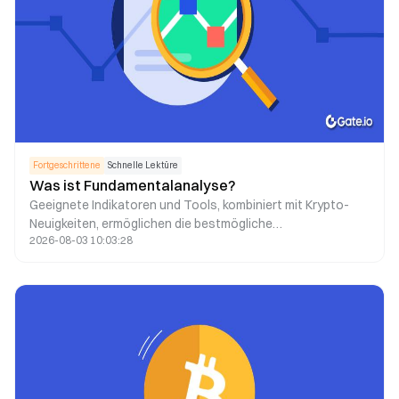
Fortgeschrittene
Schnelle Lektüre
Was ist Fundamentalanalyse?
Geeignete Indikatoren und Tools, kombiniert mit Krypto-
Neuigkeiten, ermöglichen die bestmögliche
2026-08-03 10:03:28
Fundamentalanalyse als Grundlage für Ihre
Entscheidungsfindung.