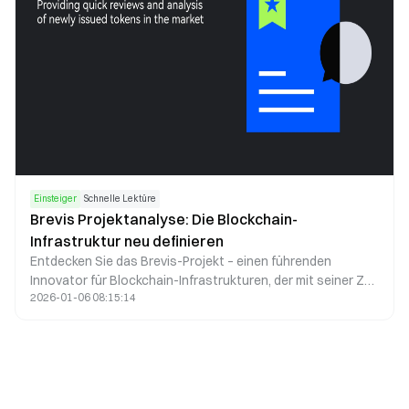
Einsteiger
Schnelle Lektüre
Brevis Projektanalyse: Die Blockchain-
Infrastruktur neu definieren
Entdecken Sie das Brevis-Projekt – einen führenden
Innovator für Blockchain-Infrastrukturen, der mit seiner ZK
2026-01-06 08:15:14
Coprocessor-Technologie und einer Finanzierung von 7,5
Mio. USD auf der BNB Chain startet und die dezentrale
Datenverarbeitung revolutioniert.