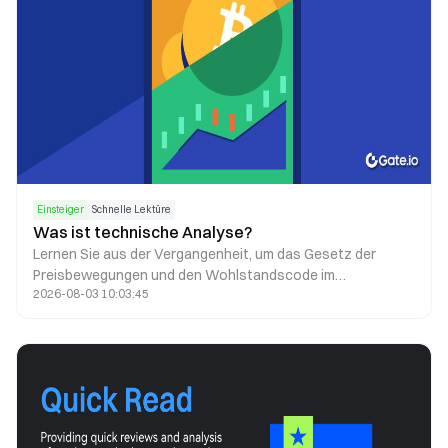
Einsteiger
Schnelle Lektüre
Was ist technische Analyse?
Lernen Sie aus der Vergangenheit, um das Gesetz der
Preisbewegungen und den Wohlstandscode im
2026-08-03 10:03:45
dynamischen Markt zu entschlüsseln.