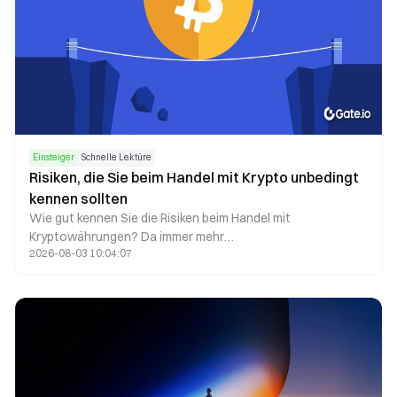
Einsteiger
Schnelle Lektüre
Risiken, die Sie beim Handel mit Krypto unbedingt
kennen sollten
Wie gut kennen Sie die Risiken beim Handel mit
Kryptowährungen? Da immer mehr
2026-08-03 10:04:07
Kryptowährungsprojekte erfolgreich sind, nehmen auch die
Risiken zu, die Sie beachten sollten – dazu zählen gängige
Betrugsfälle, Hacks und regulatorische Risiken.