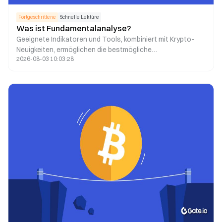
Fortgeschrittene
Schnelle Lektüre
Was ist Fundamentalanalyse?
Geeignete Indikatoren und Tools, kombiniert mit Krypto-
Neuigkeiten, ermöglichen die bestmögliche
2026-08-03 10:03:28
Fundamentalanalyse als Grundlage für Ihre
Entscheidungsfindung.