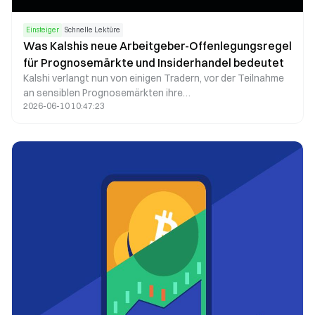
Einsteiger
Schnelle Lektüre
Was Kalshis neue Arbeitgeber-Offenlegungsregel
für Prognosemärkte und Insiderhandel bedeutet
Kalshi verlangt nun von einigen Tradern, vor der Teilnahme
an sensiblen Prognosemärkten ihre
2026-06-10 10:47:23
Arbeitgeberinformationen offenzulegen. Erfahren Sie, wie
diese Richtlinie funktioniert und warum sie von Bedeutung
ist.