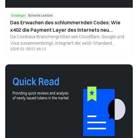
Einsteiger
Schnelle Lektüre
Das Erwachen des schlummernden Codes: Wie
x402 die Payment Layer des Internets neu
Da Coinbase Branchengrößen wie Cloudflare, Google und
definiert
Visa zusammenbringt, integriert der x402-Standard
2026-01-06 07:46:10
erstmals native Zahlungen in die Infrastruktur des
Internets. So können KI-Agenten, Websites und APIs
eigenständig Transaktionen durchführen – ohne
Kreditkarten, Konten oder menschliches Eingreifen.