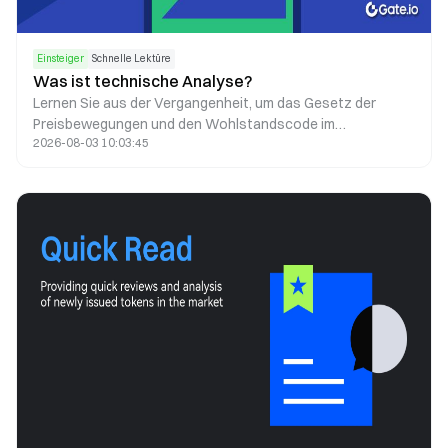
Einsteiger
Schnelle Lektüre
Was ist technische Analyse?
Lernen Sie aus der Vergangenheit, um das Gesetz der
Preisbewegungen und den Wohlstandscode im
2026-08-03 10:03:45
dynamischen Markt zu entschlüsseln.