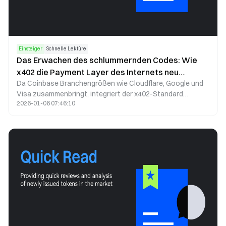
Einsteiger
Schnelle Lektüre
Das Erwachen des schlummernden Codes: Wie
x402 die Payment Layer des Internets neu
Da Coinbase Branchengrößen wie Cloudflare, Google und
definiert
Visa zusammenbringt, integriert der x402-Standard
2026-01-06 07:46:10
erstmals native Zahlungen in die Infrastruktur des
Internets. So können KI-Agenten, Websites und APIs
eigenständig Transaktionen durchführen – ohne
Kreditkarten, Konten oder menschliches Eingreifen.