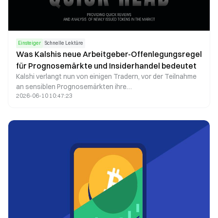
Einsteiger
Schnelle Lektüre
Was Kalshis neue Arbeitgeber-Offenlegungsregel
für Prognosemärkte und Insiderhandel bedeutet
Kalshi verlangt nun von einigen Tradern, vor der Teilnahme
an sensiblen Prognosemärkten ihre
2026-06-10 10:47:23
Arbeitgeberinformationen offenzulegen. Erfahren Sie, wie
diese Richtlinie funktioniert und warum sie von Bedeutung
ist.