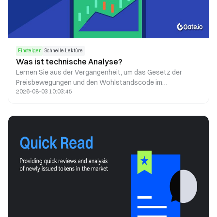
Einsteiger
Schnelle Lektüre
Was ist technische Analyse?
Lernen Sie aus der Vergangenheit, um das Gesetz der
Preisbewegungen und den Wohlstandscode im
2026-08-03 10:03:45
dynamischen Markt zu entschlüsseln.