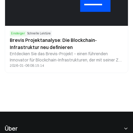
Einsteiger
Schnelle Lektüre
Brevis Projektanalyse: Die Blockchain-
Infrastruktur neu definieren
Entdecken Sie das Brevis-Projekt – einen führenden
Innovator für Blockchain-Infrastrukturen, der mit seiner ZK
2026-01-06 08:15:14
Coprocessor-Technologie und einer Finanzierung von 7,5
Mio. USD auf der BNB Chain startet und die dezentrale
Datenverarbeitung revolutioniert.
Über