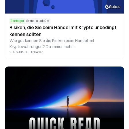
Einsteiger
Schnelle Lektüre
Risiken, die Sie beim Handel mit Krypto unbedingt
kennen sollten
Wie gut kennen Sie die Risiken beim Handel mit
Kryptowährungen? Da immer mehr
2026-08-03 10:04:07
Kryptowährungsprojekte erfolgreich sind, nehmen auch die
Risiken zu, die Sie beachten sollten – dazu zählen gängige
Betrugsfälle, Hacks und regulatorische Risiken.