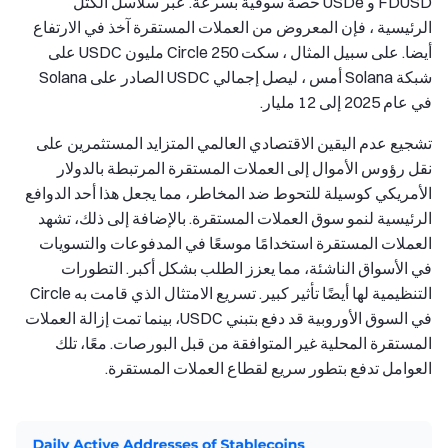
FDUSD و USDe حصة سوقية بسرعة. عبر سلاسل الكتل
الرئيسية ، فإن المعروض من العملات المستقرة آخذ في الارتفاع
أيضا. على سبيل المثال ، سكت Circle 250 مليون USDC على
شبكة Solana أمس ، ليصل إجمالي USDC الصادر على Solana
في عام 2025 إلى 12 مليار.
تشجيع عدم اليقين الاقتصادي العالمي المتزايد المستثمرين على
نقل رؤوس الأموال إلى العملات المستقرة المرتبطة بالدولار
الأمريكي كوسيلة للتحوط ضد المخاطر، مما يجعل هذا أحد الدوافع
الرئيسية لنمو سوق العملات المستقرة. بالإضافة إلى ذلك، تشهد
العملات المستقرة استخدامًا موسعًا في المدفوعات والتسويات
في الأسواق الناشئة، مما يعزز الطلب بشكل أكبر. التطورات
التنظيمية لها أيضًا تأثير كبير. تسريع الامتثال الذي قامت به Circle
في السوق الأوروبية قد دفع بتبني USDC، بينما تمت إزالة العملات
المستقرة المحلية غير المتوافقة من قبل البورصات. معًا، تلك
العوامل تدفع بتطور سريع لقطاع العملات المستقرة.