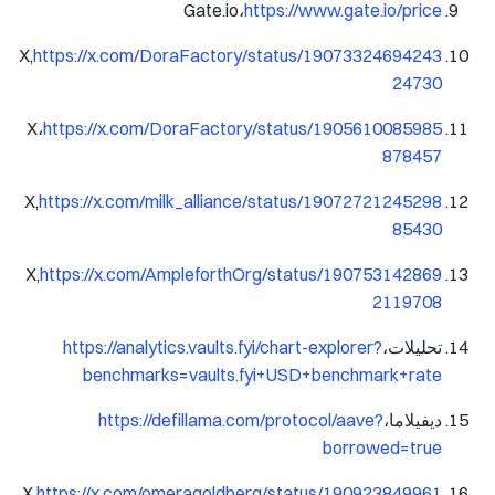
Gate.io،
https://www.gate.io/price
X,
https://x.com/DoraFactory/status/19073324694243
24730
X،
https://x.com/DoraFactory/status/1905610085985
878457
X,
https://x.com/milk_alliance/status/19072721245298
85430
X,
https://x.com/AmpleforthOrg/status/190753142869
2119708
تحليلات،
https://analytics.vaults.fyi/chart-explorer?
benchmarks=vaults.fyi+USD+benchmark+rate
ديفيلاما،
https://defillama.com/protocol/aave?
borrowed=true
X,
https://x.com/omeragoldberg/status/190923849961