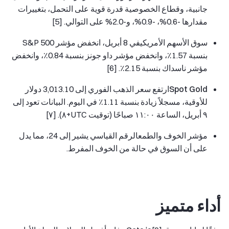
جانبية، وقطاع الخصوصية قدرة قوية على التحمل، بتغييرات
مقدارها -0.6%، -0.9%، و-2.0% على التوالي. [5]
سوق الأسهم الأمريكي
في 8 أبريل، انخفض مؤشر S&P 500
بنسبة 1.57٪، وانخفض مؤشر داو جونز بنسبة 0.84٪، وانخفض
مؤشر ناسداك بنسبة 2.15٪. [6]
Spot Gold
ارتفع سعر الذهب الفوري إلى 3,013.10 دولار
للأوقية، مسجلاً زيادة بنسبة 1.11٪ في اليوم. البيانات تعود إلى
٩ أبريل، الساعة ١١:٠٠ صباحًا (توقيت UTC+٨). [٧]
مؤشر الخوف والطمع
الرقم القياسي يشير إلى 24، مما يدل
على أن السوق في حالة من الخوف المفرط.
أداء متميز