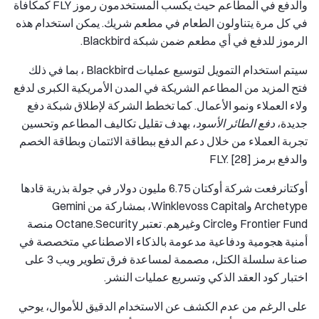
والدفع في المطاعم حيث يكسب المستخدمون رموز FLY كمكافأة
في كل مرة يتناولون الطعام في مطعم شريك. يمكن استخدام هذه
الرموز للدفع في أي مطعم ضمن شبكة Blackbird.
سيتم استخدام التمويل لتوسيع عمليات Blackbird ، بما في ذلك
فتح المزيد من المطاعم الشريكة في المدن الأمريكية الكبرى لدفع
ولاء العملاء ونمو الأعمال. كما تخطط الشركة لإطلاق شبكة دفع
جديدة،
دفع الطائر الأسود
، بهدف تقليل تكاليف المطاعم وتحسين
تجربة العملاء من خلال دعم الدفع ببطاقة الائتمان وبطاقة الخصم
والدفع برمز FLY. [28]
أوكتان
رفعت شركة أوكتان 6.75 مليون دولار في جولة بذرية قادها
Archetype وWinklevoss Capital، بمشاركة من Gemini
Frontier Fund وCircle وغيرهم. تعتبر Octane.Security منصة
أمنية هجومية ودفاعية مدعومة بالذكاء الاصطناعي متخصصة في
صناعة سلسلة الكتل، مصممة لمساعدة فرق تطوير ويب 3 على
اختبار كود العقد الذكي وتسريع عمليات النشر.
على الرغم من عدم الكشف عن الاستخدام الدقيق للأموال، يوحي