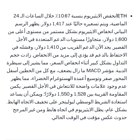
ETH
انخفض الايثيريوم بنسبة 10.67٪ خلال الساعات الـ 24
الماضية، ويتم تسعيره حاليًا عند 1,417 دولار. يظهر الرسم
البياني انخفاض الايثيريوم بشكل مستمر من مستوى أعلى من
1,600 دولار، متجاوزًا مستويات الدعم المتعددة في الأجل
القصير. يجد الآن الدعم القريب من 1,410 دولار، وفشله في
الاحتفاظ بالدعم قد يؤدي إلى مزيد من الانخفاض. زادت حجم
التداول بشكل كبير أثناء انخفاض السعر، مما يشير إلى سيطرة
الدببة. مؤشر MACD ما زال يضعف، مع كل من الخطين أسفل
المحور صفر وتوسيع أعمدة الهستوغرام الخضراء، مما يظهر
عدم وجود علامات واضحة للانتعاش في الأجل القصير. يكمن
المقاومة القريبة بين 1,528 و 1,550 دولارًا؛ ويمكن أن يساعد
استعادة الشريط الوسطي لبولينجر على تخفيف الاتجاه الهابط.
بشكل عام، يظل الايثيريوم في اتجاه هابط ومن غير المرجح
حدوث عكس مؤقت في الوقت الحالي.