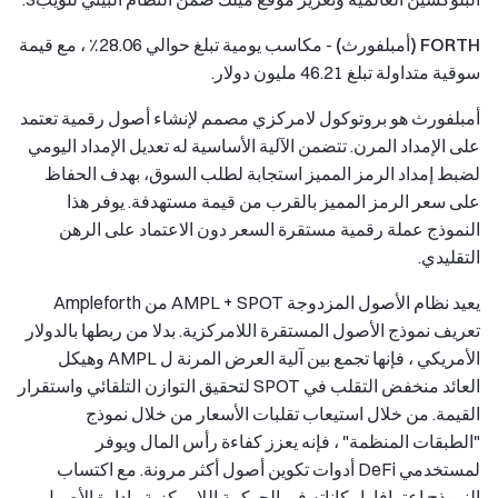
FORTH (أمبلفورث)
- مكاسب يومية تبلغ حوالي 28.06٪ ، مع قيمة
سوقية متداولة تبلغ 46.21 مليون دولار.
أمبلفورث هو بروتوكول لامركزي مصمم لإنشاء أصول رقمية تعتمد
على الإمداد المرن. تتضمن الآلية الأساسية له تعديل الإمداد اليومي
لضبط إمداد الرمز المميز استجابة لطلب السوق، بهدف الحفاظ
على سعر الرمز المميز بالقرب من قيمة مستهدفة. يوفر هذا
النموذج عملة رقمية مستقرة السعر دون الاعتماد على الرهن
التقليدي.
يعيد نظام الأصول المزدوجة AMPL + SPOT من Ampleforth
تعريف نموذج الأصول المستقرة اللامركزية. بدلا من ربطها بالدولار
الأمريكي ، فإنها تجمع بين آلية العرض المرنة ل AMPL وهيكل
العائد منخفض التقلب في SPOT لتحقيق التوازن التلقائي واستقرار
القيمة. من خلال استيعاب تقلبات الأسعار من خلال نموذج
"الطبقات المنظمة" ، فإنه يعزز كفاءة رأس المال ويوفر
لمستخدمي DeFi أدوات تكوين أصول أكثر مرونة. مع اكتساب
النموذج اعترافا بإمكاناته في الحوكمة اللامركزية وإدارة الأصول ،