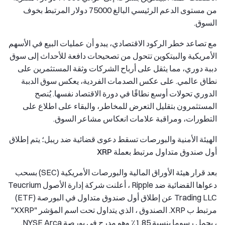
من مستوى الدعم الرئيسي البالغ 75000 دولار المرتبط بخوف
السوق.
مع تصاعد خطر الركود الاقتصادي، يبدو أن عمليات البيع في الأسهم
الأمريكية والبيتكوين تتحول من تصحيحات دافعة للأحداث إلى سوق
دببة دوري، مما يثقل على أرباح الشركات وثقة المستثمرين على
نطاق عالمي. على عكس الصدمات الفردية، يعكس سوق الدببة
الدوري تحولات أوسع نطاقًا في دورة الاقتصاد نفسها. يُنصح
المستثمرون بتقليل التعرض للمخاطر، والبقاء على اطلاع على
التطورات، ومراقبة علامات انعكاس مشاعر السوق.
الهيئة الأمنية والبورصات تسقط دعوى قضائية ضد ريبل؛ يتم إطلاق
أول صندوق متداول مرتبط بعملة XRP
بعد قرار هيئة الأوراق المالية والبورصات الأمريكية (SEC) بسحب
دعواها القضائية ضد Ripple ، أعلنت شركة إدارة الأصول Teucrium
Trading LLC عن إطلاق أول صندوق متداول في البورصة (ETF)
مرتبط ب XRP. الصندوق ، الذي يتداول تحت اسم المؤشر "XXRP"
، يحمل رسوما بنسبة 1.85٪ وهو مدرج في بورصة NYSE Arca.