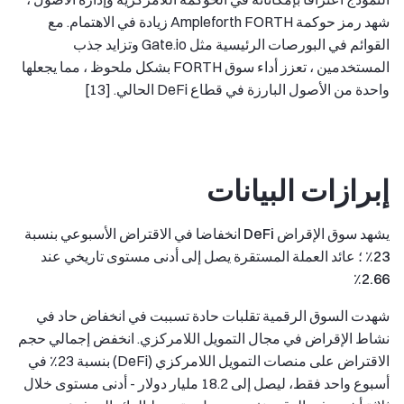
شهد رمز حوكمة Ampleforth FORTH زيادة في الاهتمام. مع
القوائم في البورصات الرئيسية مثل Gate.io وتزايد جذب
المستخدمين ، تعزز أداء سوق FORTH بشكل ملحوظ ، مما يجعلها
واحدة من الأصول البارزة في قطاع DeFi الحالي. [13]
إبرازات البيانات
يشهد سوق الإقراض DeFi انخفاضا في الاقتراض الأسبوعي بنسبة
23٪ ؛ عائد العملة المستقرة يصل إلى أدنى مستوى تاريخي عند
2.66٪
شهدت السوق الرقمية تقلبات حادة تسببت في انخفاض حاد في
نشاط الإقراض في مجال التمويل اللامركزي. انخفض إجمالي حجم
الاقتراض على منصات التمويل اللامركزي (DeFi) بنسبة 23٪ في
أسبوع واحد فقط، ليصل إلى 18.2 مليار دولار - أدنى مستوى خلال