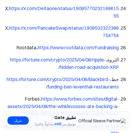
X,
https://x.com/DeItaone/status/19095770232168615
55
X,
https://x.com/PancakeSwap/status/1909532322388
754754
Rootdata،
https://www.rootdata.com/Fundraising
الثروة،
https://fortune.com/crypto/2025/04/08/ripple-
hidden-road-acquistion-XRP/
حظ،
https://fortune.com/crypto/2025/04/08/blackbird-
funding-ben-leventhal-restaurants/
Forbes،
https://www.forbes.com/sites/digital-
assets/2025/04/08/the-winklevosses-are-backing-a-
22-year-old-using-ai-to-prevent-crypto-hacks/
تطبيق Gate
تنزيل
موثوق من
45M
متداولًا عالميًا
X,
https://x.com/FogoChain/status/1907130843736178