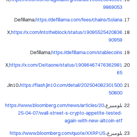
9869053
Defillama,
https://defillama.com/fees/chains/Solana
X,
https://x.com/intotheblock/status/19095525420836
90959
Defillama,
https://defillama.com/stablecoins
X,
https://x.com/DeItaone/status/19096467476362981
65
Jin10،
https://flash.jin10.com/detail/202504082301500
50800
بلومبيرغ،
https://www.bloomberg.com/news/articles/20
25-04-07/wall-street-s-crypto-appetite-tested-
again-with-new-altcoin-etf
بلومبرغ،
https://www.bloomberg.com/quote/XXRP:US