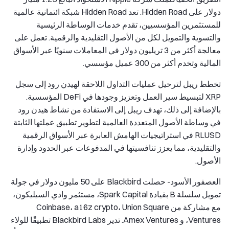
دولار على Hidden Road. تعد Hidden Road شبكة ائتمانية عالمية
للمستثمرين المؤسسيين، تقدم خدمات الوساطة الرئيسية
والتسوية والتمويل لكل من الأصول التقليدية والرقمية. تعمل على
معالجة أكثر من 3 تريليون دولار في المعاملات سنويًا عبر الأسواق
المالية وتخدم أكثر من 300 عميل مؤسسي.
تخطط ريبل لترحيل عمليات التداول اللاحقة لهيدن رود إلى سجل
XRP لتبسيط سير العمل وتعزيز وجودها في DeFi المؤسسية.
بالإضافة إلى ذلك، تهدف ريبل إلى الاستفادة من نشاط هيدن رود
في وساطة الأصول المتعددة العالمية لتطوير تطبيق عملتها الثابتة
RLUSD في استراتيجيات الهامش العابرة عبر الأسواق الرقمية
والتقليدية، مما يعزز تنافسيتها في المدفوعات عبر الحدود وإدارة
الأصول.
العصفور الأسود
- حصلت Blackbird على 50 مليون دولار في جولة
تمويل سلسلة B بقيادة Spark Capital، مستثمر وادي السيليكون،
مع مشاركة من Coinbase، a16z crypto، Union Square
Ventures، و Amex Ventures. تدير Blackbird Labs تطبيقًا للولاء