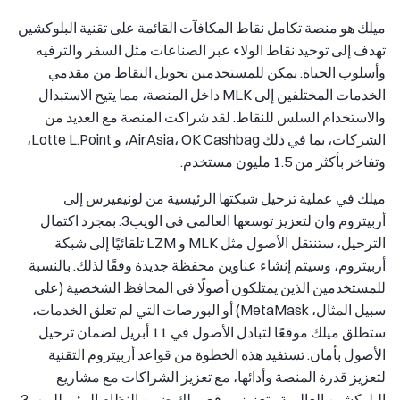
ميلك هو منصة تكامل نقاط المكافآت القائمة على تقنية البلوكشين
تهدف إلى توحيد نقاط الولاء عبر الصناعات مثل السفر والترفيه
وأسلوب الحياة. يمكن للمستخدمين تحويل النقاط من مقدمي
الخدمات المختلفين إلى MLK داخل المنصة، مما يتيح الاستبدال
والاستخدام السلس للنقاط. لقد شراكت المنصة مع العديد من
الشركات، بما في ذلك AirAsia، OK Cashbag، و Lotte L.Point،
وتفاخر بأكثر من 1.5 مليون مستخدم.
ميلك في عملية ترحيل شبكتها الرئيسية من لونيفيرس إلى
أربيتروم وان لتعزيز توسعها العالمي في الويب3. بمجرد اكتمال
الترحيل، ستنتقل الأصول مثل MLK و LZM تلقائيًا إلى شبكة
أربيتروم، وسيتم إنشاء عناوين محفظة جديدة وفقًا لذلك. بالنسبة
للمستخدمين الذين يمتلكون أصولًا في المحافظ الشخصية (على
سبيل المثال، MetaMask) أو البورصات التي لم تعلق الخدمات،
ستطلق ميلك موقعًا لتبادل الأصول في 11 أبريل لضمان ترحيل
الأصول بأمان. تستفيد هذه الخطوة من قواعد أربيتروم التقنية
لتعزيز قدرة المنصة وأدائها، مع تعزيز الشراكات مع مشاريع
البلوكشين العالمية وتعزيز موقع ميلك ضمن النظام البيئي للويب3.