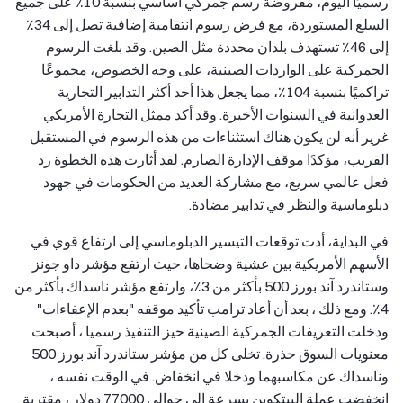
رسميًا اليوم، مفروضة رسم جمركي أساسي بنسبة 10٪ على جميع
السلع المستوردة، مع فرض رسوم انتقامية إضافية تصل إلى 34٪
إلى 46٪ تستهدف بلدان محددة مثل الصين. وقد بلغت الرسوم
الجمركية على الواردات الصينية، على وجه الخصوص، مجموعًا
تراكميًا بنسبة 104٪، مما يجعل هذا أحد أكثر التدابير التجارية
العدوانية في السنوات الأخيرة. وقد أكد ممثل التجارة الأمريكي
غرير أنه لن يكون هناك استثناءات من هذه الرسوم في المستقبل
القريب، مؤكدًا موقف الإدارة الصارم. لقد أثارت هذه الخطوة رد
فعل عالمي سريع، مع مشاركة العديد من الحكومات في جهود
دبلوماسية والنظر في تدابير مضادة.
في البداية، أدت توقعات التيسير الدبلوماسي إلى ارتفاع قوي في
الأسهم الأمريكية بين عشية وضحاها، حيث ارتفع مؤشر داو جونز
وستاندرد آند بورز 500 بأكثر من 3٪، وارتفع مؤشر ناسداك بأكثر من
4٪. ومع ذلك ، بعد أن أعاد ترامب تأكيد موقفه "بعدم الإعفاءات"
ودخلت التعريفات الجمركية الصينية حيز التنفيذ رسميا ، أصبحت
معنويات السوق حذرة. تخلى كل من مؤشر ستاندرد آند بورز 500
وناسداك عن مكاسبهما ودخلا في انخفاض. في الوقت نفسه ،
انخفضت عملة البيتكوين بسرعة إلى حوالي 77000 دولار ، مقتربة