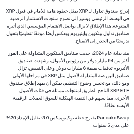
إدراج صندوق تداول لـ XRP يمثل خطوة هامة للأمام في قبول XRP
في الوسط الرئيسي ويشير إلى نضوج منتجات الاستثمار الرقمية
المتنوعة. هذا الإطلاق لا يزال يواصل الاهتمام المؤسسي الذي أثيره
صناديق تداول بيتكوين وإيثيريوم ويعكس أيضًا موقفًا تنظيميًا يتحول
تدريجيًا من الحذر إلى الانفتاح.
منذ بداية عام 2024، جذبت صناديق البيتكوين المتداولة على الفور
أكثر من 94 مليار دولار من رؤوس الأموال، وشهدت صناديق
الأثيريوم تدفقات بقيمة 6 مليارات دولار. وعلى النقيض، تزال
صناديق البورصة المتداولة لأصول مثل XRP في مراحلها الأولى.
ومع ذلك، مع تحسن وضوح التنظيم، يمكن أن يمهد إطلاق صندوق
XRP ETF الناجح الطريق لمنتجات مماثلة في فئات الأصول
الأخرى، مما يسهم في التنمية الهيكلية للسوق العملات الرقمية
الأوسع نطاقًا.
PancakeSwap يقترح خطة توكينوميكس 3.0: تقليل الإمداد 20%
على مدى 5 سنوات