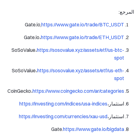
المرجع:
Gate.io,
https://www.gate.io/trade/BTC_USDT
Gate.io،
https://www.gate.io/trade/ETH_USDT
SoSoValue،
https://sosovalue.xyz/assets/etf/us-btc-
spot
SoSoValue،
https://sosovalue.xyz/assets/etf/us-eth-
spot
CoinGecko،
https://www.coingecko.com/ar/categories
استثمار،
https://investing.com/indices/usa-indices
استثمار،
https://investing.com/currencies/xau-usd
Gate.
https://www.gate.io/bigdata