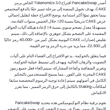
أصدر PancakeSwap اقتراح Tokenomics 3.0 الخاص برمز
CAKE، بهدف تحويل المنصة إلى مرحلة تتميز حقًا بالدفع المجتمعي
بينما تحقق نموًا أكثر استدامة. يوضح الاقتراح خطة لتقليل إجمالي
عرض CAKE تدريجيًا بنسبة 20٪ خلال الخمس سنوات القادمة،
مستهدفًا معدل تضخم سنوي بنسبة 4٪ لإعادة هيكلة آليات الحوافز
المعتمدة على التضخم بشكل جوهري. بالإضافة إلى ذلك، سيتم
تقليص إصدارات CAKE اليومية بشكل كبير من ~40،000 رمز حاليًا
إلى 22،500، مما يزيد من ندرة الرمز ودعم القيمة.
فيما يتعلق بالحوكمة ، يدعو الاقتراح إلى القضاء التام على آليات
التصويت والرهان الحالية. ويهدف إلى تبسيط عملية الحوكمة،
وتعزيز الشفافية وكفاءة المشاركة. سيتم إلغاء قفل جميع رموز
CAKE المخزنة على الفور ، مما يسمح للمستخدمين بالتحكم
الكامل في أصولهم. سيتم إعادة توجيه الرسوم المخصصة سابقا
لمكافآت Staking بالكامل إلى حرق الرمز المميز ، مما يعزز
الانكماش.
تقوم ترقية نظام التوكينوميكس هذه بتحديد PancakeSwap
الانتقال الرسمي بعيدًا عن نموذج التحفيز الذي يعتمد على التضخم