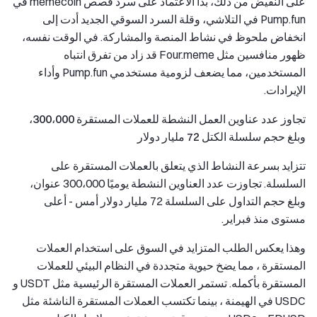
على النقيض من ذلك، بدأ الاعتماد على سرد قصص memecoin في
Pump.fun في التلاشي، وقلة السرد السوقي الجديد أدت إلى
انخفاض ملحوظ في نشاط المنصة والمشاركة. في الوقت نفسه،
ظهور منافسين مثل Four.meme قد زاد من تفرق انتباه
المستخدمين، مما يضعف لزومية مستخدمي Pump.fun وأداء
الإيرادات.
تجاوز عدد عناوين العمل النشطة للعملات المستقرة 300،000،
وبلغ حجم سلسلة الكتل 72 مليار دولار
تتزايد بسرعة النشاط الذي يتعلق بالعملات المستقرة على
السلسلة. تجاوزت عدد العناوين النشطة يوميًا 300،000 عنوان،
وبلغ حجم التداول على السلسلة 72 مليار دولار أمس - أعلى
مستوى منذ فبراير.
وهذا يعكس الطلب المتزايد في السوق على استخدام العملات
المستقرة ، مما يضخ حيوية متجددة في النظام البيئي للعملات
المستقرة بأكمله. تستمر العملات المستقرة الرئيسية مثل USDT و
USDC في الهيمنة ، بينما تكتسب العملات المستقرة الناشئة مثل