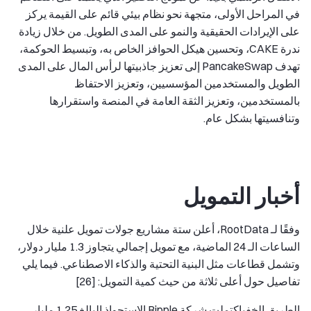
في المراحل الأولى، متجهة نحو نظام بيئي قائم على القيمة يركز
على الإيرادات الحقيقية والنمو على المدى الطويل. من خلال زيادة
ندرة CAKE، وتحسين هيكل الحوافز الخاص به، وتبسيط الحوكمة،
تهدف PancakeSwap إلى تعزيز جاذبيتها لرأس المال على المدى
الطويل والمستخدمين المؤسسيين، وتعزيز الاحتفاظ
بالمستخدمين، وتعزيز الثقة العامة في المنصة واستقرارها
وتنافسيتها بشكل عام.
أخبار التمويل
وفقًا لـ RootData، أعلن ستة مشاريع جولات تمويل علنية خلال
الساعات الـ 24 الماضية، مع تمويل إجمالي يتجاوز 1.3 مليار دولار،
وتشمل قطاعات مثل البنية التحتية والذكاء الاصطناعي. فيما يلي
تفاصيل حول أعلى ثلاثة من حيث كمية التمويل: [26]
الطريق الخفي
اكتملت شركة Ripple الاستحواذ البالغ 1.25 مليار