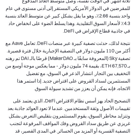
ثلاثة أشهر. في الوقت نفسه، وصل متوسط العائد المدفوع
للمقرضين في الدولار الأمريكي المستقر إلى أدنى مستوى في عام
واحد بنسبة 2.66٪، وهو ما يقل بشكل كبير عن متوسط العائد بنسبة
4.3٪ لأسعار السوق التقليدية. وهذا يسلط الضوء على انخفاض حاد
في جاذبية قطاع الإقراض في DeFi.
نتيجة لذلك، حدثت تصفية كبيرة عبر منصات DeFi. تعامل Aave مع
أكثر من 110 مليون دولار في التصفية الإجبارية خلال فترة قصيرة.
تصفية Sky (المعروفة سابقًا بـ MakerDAO) قرضًا بالـ DAI تم رهنه
بـ 67,570 ETH، بقيمة 74 مليون دولار - مما يعكس موجة أوسع من
التخفيف بين التجار. انتشار الذعر في السوق، مع تفضيل
المستثمرين لسداد القروض على اقتراض جديد. إذا استمر هذا
الاتجاه، فإنه يمكن أن يعزز من تشديد سيولة السوق.
التصحيح الحاد يهز أسس نظام الاقتراض DeFi، الذي يعتمد على
تقييمات الأصول وثقة المستخدمين. عندما لا تعود العوائد جاذبة بعد
وتتزايد مخاطر السوق، يقوم المستثمرون بتقليص التعرض بشكل
غريزي عن طريق سداد القروض وفك المواقف المرفوعة لتجنب
التصفية القسرية أو المزيد من الخسائر. في المدى القصير، قد