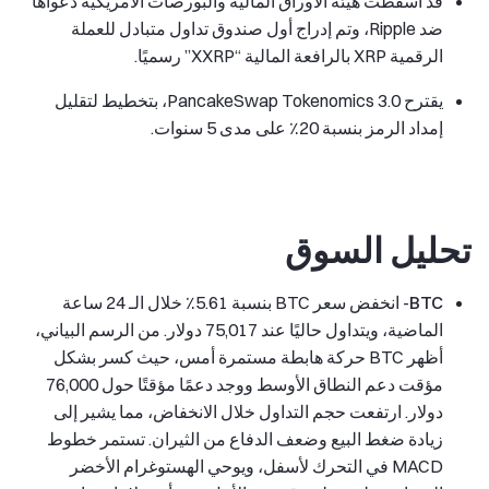
قد أسقطت هيئة الأوراق المالية والبورصات الأمريكية دعواها
ضد Ripple، وتم إدراج أول صندوق تداول متبادل للعملة
الرقمية XRP بالرافعة المالية “XXRP” رسميًا.
يقترح PancakeSwap Tokenomics 3.0، بتخطيط لتقليل
إمداد الرمز بنسبة 20٪ على مدى 5 سنوات.
تحليل السوق
BTC
- انخفض سعر BTC بنسبة 5.61٪ خلال الـ 24 ساعة
الماضية، ويتداول حاليًا عند 75,017 دولار. من الرسم البياني،
أظهر BTC حركة هابطة مستمرة أمس، حيث كسر بشكل
مؤقت دعم النطاق الأوسط ووجد دعمًا مؤقتًا حول 76,000
دولار. ارتفعت حجم التداول خلال الانخفاض، مما يشير إلى
زيادة ضغط البيع وضعف الدفاع من الثيران. تستمر خطوط
MACD في التحرك لأسفل، ويوحي الهستوغرام الأخضر