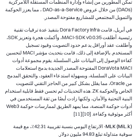
تمكن المطورين من إنشاء وإدارة المنظمات المستقلة اللامركزية
(DAOs) من خلال عروض DAO-as-a-Service ، مما يعزز الحوكمة
والتمويل المجتمعي للمشاريع مفتوحة المصدر.
في أبريل، قامت Dora Factory Infra بتنفيذ عدة ترقيات تقنية
رئيسية. أطلقت MACI-SDK v0.0.35، وأكملت هجرة وتعزيز SDK،
وأطلقت عقد أوراقل يدعم حدود التصويت وقيود تسجيل
المستخدم. بالإضافة إلى ذلك، قامت بتحديث مؤشر MACI لتحسين
كفاءة الوصول إلى البيانات على السلسلة. يقوم مجموعة أدوات
DoraVota MACI المفتوحة المصدر الجديدة بدمج استعلامات
البيانات على السلسلة، وبسهولة استدعاء العقود، والتحقق المدمج
من Oracle، مما يقلل بشكل كبير من الحاجز التقني للتصويت
الخاص والحوكمة ZK. هذه التحديثات لم تحسن فقط قابلية استخدام
البنية التحتية والأمان، ولكنها زادت أيضًا من ثقة المستخدمين في
أدوات حوكمة المنصة، مما يمهد الطريق لممارسات حوكمة Web3
أكثر موثوقية وكفاءة. [10][11]
MLK (MiL.k)
- الارتفاع اليومي بنسبة تقريبية 42.31٪، مع قيمة
سوقية متداولة تبلغ 94.83 مليون دولار.