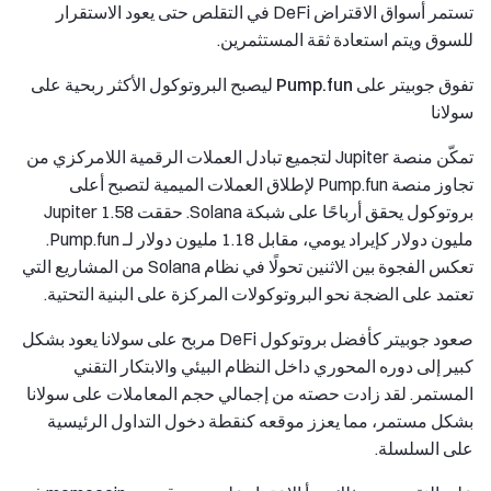
تستمر أسواق الاقتراض DeFi في التقلص حتى يعود الاستقرار
للسوق ويتم استعادة ثقة المستثمرين.
تفوق جوبيتر على Pump.fun ليصبح البروتوكول الأكثر ربحية على
سولانا
تمكّن منصة Jupiter لتجميع تبادل العملات الرقمية اللامركزي من
تجاوز منصة Pump.fun لإطلاق العملات الميمية لتصبح أعلى
بروتوكول يحقق أرباحًا على شبكة Solana. حققت Jupiter 1.58
مليون دولار كإيراد يومي، مقابل 1.18 مليون دولار لـ Pump.fun.
تعكس الفجوة بين الاثنين تحولًا في نظام Solana من المشاريع التي
تعتمد على الضجة نحو البروتوكولات المركزة على البنية التحتية.
صعود جوبيتر كأفضل بروتوكول DeFi مربح على سولانا يعود بشكل
كبير إلى دوره المحوري داخل النظام البيئي والابتكار التقني
المستمر. لقد زادت حصته من إجمالي حجم المعاملات على سولانا
بشكل مستمر، مما يعزز موقعه كنقطة دخول التداول الرئيسية
على السلسلة.