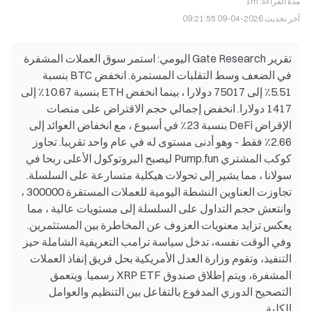
مدة القراءة
:
1m
آخر تحديث
2026-04-09 09:21:55
تقرير Gate Research اليومي: استمر سوق العملات المشفرة
في الضعف وسط التقلبات المستمرة. انخفض BTC بنسبة
5.51٪ إلى 75017 دولارا ، بينما انخفض ETH بنسبة 10.67٪ إلى
1417 دولارا. انخفض إجمالي حجم الاقتراض على منصات
الإقراض DeFi بنسبة 23٪ في أسبوع ، مع انخفاض العوائد إلى
2.66٪ فقط - وهو أدنى مستوى له في عام واحد تقريبا. تجاوز
كوكب المشتري Pump.fun ليصبح البروتوكول الأعلى ربحا في
سولانا ، مما يشير إلى تحولات هيكلية متسارعة على السلسلة.
تجاوزت العناوين النشطة اليومية للعملات المستقرة 300000 ،
وانتعش حجم التداول على السلسلة إلى مستويات عالية ، مما
يعكس تزايد معنويات العزوف عن المخاطرة بين المستثمرين.
وفي الوقت نفسه، تدخل سياسة ترامب التعريفية الشاملة حيز
التنفيذ، وتقوم وزارة العدل الأمريكية بحل فريق إنفاذ العملات
المشفرة، ويتم إطلاق صندوق XRP ETF رسميا. ويتعمق
التصحيح الدوري المدفوع بالتفاعل بين التنظيم والعوامل
الكلية.