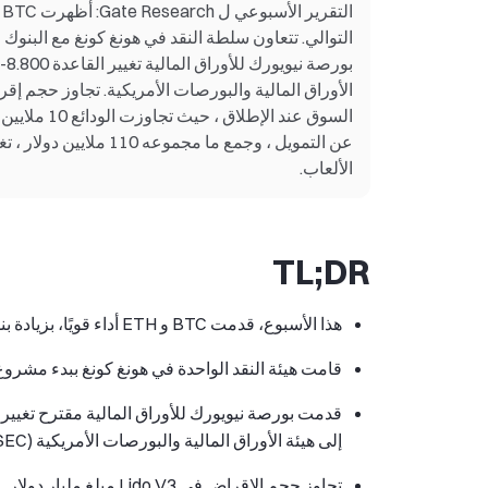
التوالي. تتعاون سلطة النقد في هونغ كونغ مع البنوك 
الألعاب.
TL;DR
هذا الأسبوع، قدمت BTC و ETH أداء قويًا، بزيادة بنسبة 8.53٪ و 5.30٪ على التوالي.
قامت هيئة النقد الواحدة في هونغ كونغ ببدء مشروع ا
إلى هيئة الأوراق المالية والبورصات الأمريكية (SEC).
تجاوز حجم الإقراض في Lido V3 مبلغ مليار دولار.