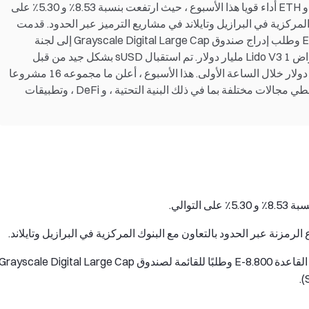
التقرير الأسبوعي ل Gate Research: أظهرت BTC و ETH أداء قويا هذا الأسبوع ، حيث ارتفعت بنسبة 8.53٪ و 5.30٪ على
المركزية في البرازيل وتايلاند في مشاريع الترميز عبر الحدود. قدمت
بورصة نيويورك للأوراق المالية تغيير القاعدة 8.800-E وطلب إدراج صندوق Grayscale Digital Large Cap إلى لجنة
الأوراق المالية والبورصات الأمريكية. تجاوز حجم إقراض Lido V3 1 مليار دولار. تم استقبال sUSD بشكل جيد من قبل
السوق عند الإطلاق ، حيث تجاوزت الودائع 10 ملايين دولار خلال الساعة الأولى. هذا الأسبوع ، أعلن ما مجموعه 16 مشروعا
عن التمويل ، وجمع ما مجموعه 110 ملايين دولار ، تغطي مجالات مختلفة بما في ذلك البنية التحتية ، و DeFi ، وتطبيقات
لرمزنة عبر الحدود بالتعاون مع البنوك المركزية في البرازيل وتايلاند.
قدمت بورصة نيويورك للأوراق المالية مقترح تغيير القاعدة 8.800-E وطلبًا للقائمة لصندوق rayscale Digital Large Cap