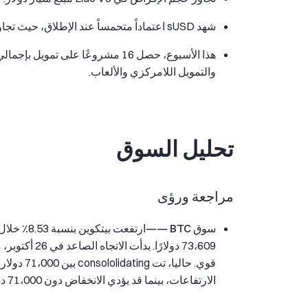
شهد sUSD اعتماداً متحمساً عند الإطلاق، حيث تجاوزت الودائع 10 مليون دولار خلال الساعة الأولى.
والتمويل اللامركزي والألعاب.
تحليل السوق
مراجعة ورؤى
سوق BTC ——
الارتفاعات، بينما قد يؤدي الانخفاض دون 71،000 دولار إلى انخفاض.