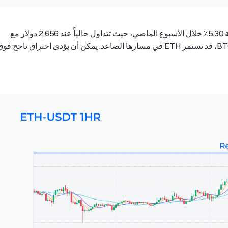
ارتفعت العملة الرقمية ETH بنسبة 5.30٪ خلال الأسبوع الماضي، حيث تتداول حالياً عند 2,656 دولار مع
ارتفاع أسبوعي يبلغ 2,723 دولار. وبناءً على قيادة BTC، قد تستمر ETH في مسارها الصاعد. يمكن أن يؤدي اختراق ناجح ف