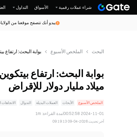
شراء عملات رقمية
الأسواق
التداول
العق
يبدو أنك تتصفح موقعنا من الولاي
البحث
الملخص الأسبوع
بوابة البحث: ارتفاع بي
مع وص
دولار للإقراض
ميلاد مليار دولار للإقراض
الملخص الأسبوع
الأبحاث
العملات البديلة
التدوال
الاتجاهات ا
2024-11-01 00:52:58
مدة القراءة
:
1m
آخر تحديث
2026-04-09 09:19:13