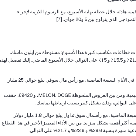
 هادئة خلال عطلة نهاية الأسبوع، مع الرسوم اللازمة لإجراء
Coinge، شهدت ثلاث قطاعات مكاسب كبيرة هذا الأسبوع: مستوحاة من إيلون ماسك،
والمحافظ، وإعادة الرهن، مع زيادات تصل إلى حوالي 21.3٪ و 15.5٪ و 15٪ على التوالي خلال الأسبوع الماضي. إليك تفصيل لهذ
مستلهمة من إيلون ماسك - ارتفعت بنسبة تقريبًا 21.3٪ في الأيام السبعة الماضية، مع رأس مال سوقي يبلغ حوالي 25 مليار
تأثير إيلون ماسك قد أشعل إنشاء العديد من العملات الميمية. ومن بين العروض الملحوظة MELON، DOGE، و 69420، حققت
كثر أهمية بشكل متزايد. من بين الأداء المتميز الأخير في هذا القطاع