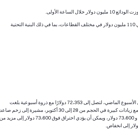
هذا الأسبوع، حصل 16 مشروعًا على تمويل بإجمالي 110 مليون دولار في مختلف القطاعات، بما في ذلك البنية التحتية
ارتفعت بيتكوين بنسبة 8.53٪ خلال الأسبوع الماضي، لتصل إلى 72،353 دولارًا مع ذروة أسبوعية بلغت
73،609 دولارًا. بدأت الاتجاه الصاعد في 26 أكتوبر، مع زيادات كبيرة في الحجم من 28 إلى 30 أكتوبر، مشيرة إلى زخم صاعد
قوي. حاليا، تت consololidating بين 71،000 دولار و 73،600 دولار، ويمكن أن يؤدي اختراق فوق 73،600 دولار إلى مزيد م