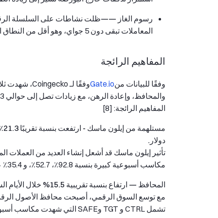
رسوم الغاز ——
ظلت نشاطات على السلسلة الرقمية
المعاملات تبقى دون 5 جواي، وهو أقل من النطاق النموذجي الذي يتراوح بين 5 و20 جواي. [7]
المفاهيم الرائجة
وفقًا للبيانات من
Gate.io
وفقًا لـ cko
المفاهيم الرائجة: [8]
دولار.
مكاسب أسبوعية كبيرة بنسبة 92.8٪، 52.7٪، و 35.4٪ على التوالي، وذلك بشكل كبير بسبب ارتباطها بماسك.
المحافظ — ارتفاع بنسبة تقريبية 15.5% خلال الأيام السبعة الماضية، مع رأسمال سوق تداول يبلغ حوالي 1.8 مليار دولار.
مع توسع السوق الرقمي، أصبحت محافظ الأصول الرقمية أ
تشمل CTRL و TGT وSAFE التي شهدت مكاسب أسبوعية مبهرة بنسبة 29.6% و 23.6% و 21.7% على التوالي.