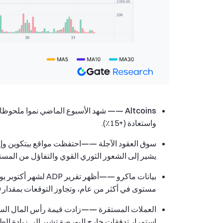
Altcoins ——
واستعادة (+15٪).
سوق العقود الآجلة ——
احتفظت مواقع بيتكوين وإي
يشير إلى الشعور الثوري القوي والتفاؤل من المست
بيانات ماكرو ——
مستوى في أكثر من عام، وتجاوز التوقعات بمقدار 114،000، مما يؤكد الطلب القوي على العمالة.
العملات المستقرة ——
استمرار تدفقات خارج البورصة تشير إلى زيادة ال