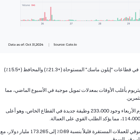
شهد الأسبوع الماضي نموا ملحوظا في قطاعات "إيلون ماسك" المستوحاة (+21.3٪) والمحافظ (+15.5٪)
ثريوم بأغلب الأوقات بمعدلات تمويل موجبة في الأسبوع الماضي، مما
ثمرين.
أظهر تقرير ADP لشهر أكتوبر يوم الأربعاء وجود 233،000 وظيفة جديدة في القطاع الخاص، وهو أعلى
زادت قيمة رأس المال السوقي للعملات المستقرة قليلاً بنسبة 0.69٪ إلى 173.265 مليار دولار، مع
طلب في السوق.