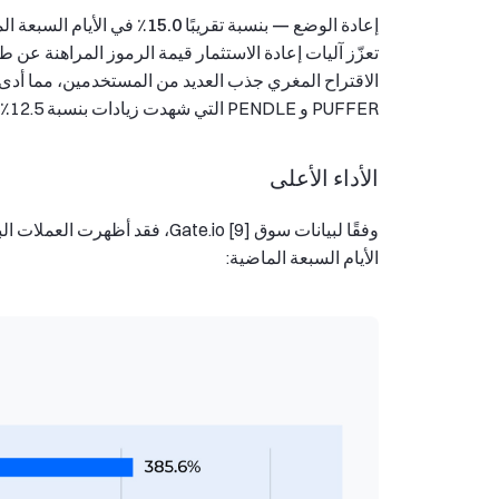
إعادة الوضع — بنسبة تقريبًا 15.0٪ في الأيام السبعة الماضية، مع قيمة سوق متداولة تقدر بحوالي 11.5 مليار دولار.
تعزّز آليات إعادة الاستثمار قيمة الرموز المراهنة ع
PUFFER و PENDLE التي شهدت زيادات بنسبة 12.5٪ و 9.2٪ و 8.3٪ على التوالي خلال الأسبوع الماضي.
الأداء الأعلى
وفقًا لبيانات سوق Gate.io [9]، ف
الأيام السبعة الماضية: