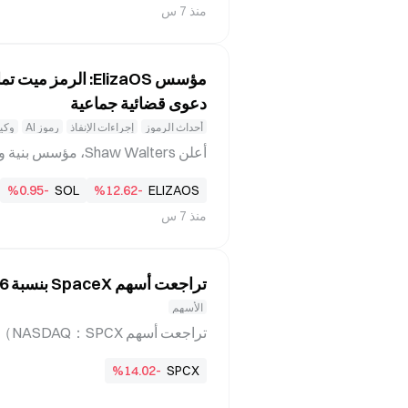
منذ 7 س
شيراً إلى أن إجمالي هذه الرافعة الم
ية لا تستطيع الإحاطة بالصورة كاملة.
ة المالية قال ديمون إن ديون الهامش
مؤسس ElizaOS: الر
دعوى قضائية جماعية
أحداث الرموز
إجراءات الإنفاذ
رموز AI
وكيل 
%0.95-
SOL
%12.62-
ELIZAOS
منذ 7 س
تصريحاته المحددة ما يلي: لن يضخ الف
تراجعت أسهم SpaceX بنسبة 13.6%، وتبخرت 81 مليار دولار من ثروة ماسك
الأسهم
%14.02-
SPCX