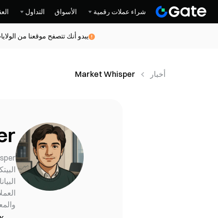
شراء عملات رقمية
الأسواق
التداول
العق
يبدو أنك تتصفح موقعنا من الولاي
أخبار
Market Whisper
er
البيا
العمل
والمع