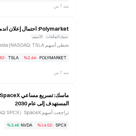
منذ 7 س
تها المالية للربع الثان
Polymarket: احتمال إعلان اندماج شركتي Tesla وSpaceX في عام 2026 لا يتجاوز 18٪
سوق التوقّعات
الأسهم
82-
TSLA
%2.44-
POLYMARKET
(أي احتمال 5%)، ما يشير إ
منذ 7 س
لمشاركين تداول عقود بشأن أحداث م
المستهدف إلى عام 2030
%3.46
NVDA
%14.02-
SPCX