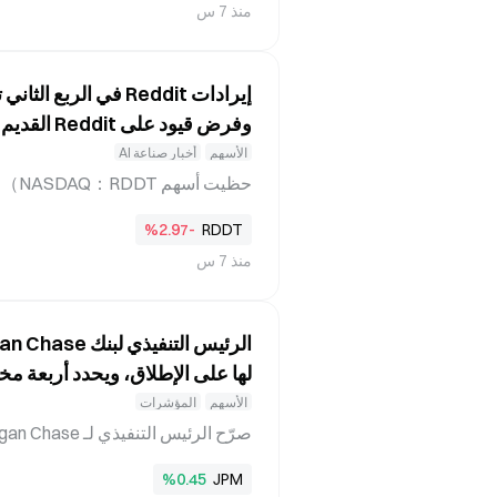
منذ 7 س
SpaceX في الربع الثاني من عام 202
وفرض قيود على Reddit القديم
الأسهم
أخبار صناعة AI
%2.97-
RDDT
منذ 7 س
آلية تعتمد على LLM، إذ يستطيع المشرفون ت
لها على الإطلاق، ويحدد أربعة مخا
الأسهم
المؤشرات
5 أغسطس بأن ديون الهامش بلغت أع
%0.45
JPM