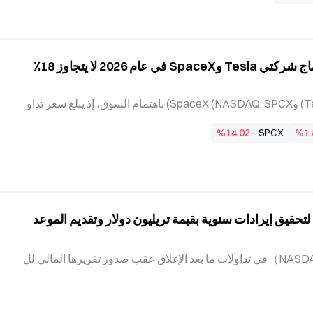
محللين؛ فيما بلغ ربح السهم المعدل المتوقع للربع الثالث 0.86 دولار، وهو أقل من توقعات السوق السائد
ة. تقرير Uber المالي للربع الثاني من 2026: نتائج متباينة عبر المؤشرات جاءت أرقام أعمال Uber وبيانا
تحظى أسهم Tesla (NASDAQ: TSLA) وSpaceX (NASDAQ: SPCX) باهتمام السوق، إذ يبلغ سعر تداو
ل عقد Polymarket المستحق في 31 ديسمبر نحو 18 سنتًا (أي إن تقدير السوق لاحتمال الإعلان رسميًا
%14.02-
SPCX
%1.
عن الاندماج قبل نهاية 2026 يبلغ 18%)؛ ويبلغ سعر العقد القريب المستحق في 30 سبتمبر نحو 5 سنتات
لى أن احتمال صدور إعلان على المدى القصير يكاد يكون معدومًا. بيانات عقو
د Polymarket: احتمال 18% في 31 ديسمبر (المصدر: Polymarket) تتيح أسواق التنبؤ في Polymarket ل
ستقبلية،
ماسك: تسريع مساعي SpaceX لتحقيق إيرادات سنوية بقيمة تريليون دولار وتقديم الموعد
تراجعت أسهم SpaceX‏（NASDAQ: SPCX）في تداولات ما بعد الإغلاق عقب صدور تقريرها المالي لل
ربع الثاني من عام 2026، واتسع الانخفاض إلى نحو 14% في 5 أغسطس. وقال ماسك في أول مؤتمر هات
في لإعلان النتائج المالية لشركة SpaceX منذ إدراجها أن «التوقعات الداخلية» لتحقيق إيرادات سنوية بق
يمة 1 تريليون دولار قد تقدّم موعدها من عام 2031 إلى عام 2030، مشيراً إلى إمكانية تحقيقها في عام 2