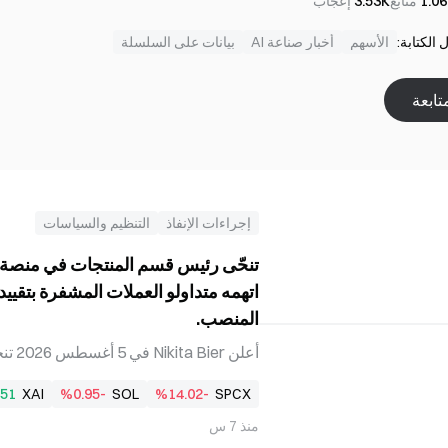
1.0
متابع
3.53K
إعجاب
الكتابة:
الأسهم
أخبار صناعة AI
بيانات على السلسلة
تابعة
إجراءات الإنفاذ
التنظيم والسياسات
اتهمه متداولو العملات المشفرة بتقييد
المنصب.
51
XAI
%0.95-
SOL
%14.02-
SPCX
استشاري. وشملت أبرز الخلافات خلال فترة 
منذ 7 س