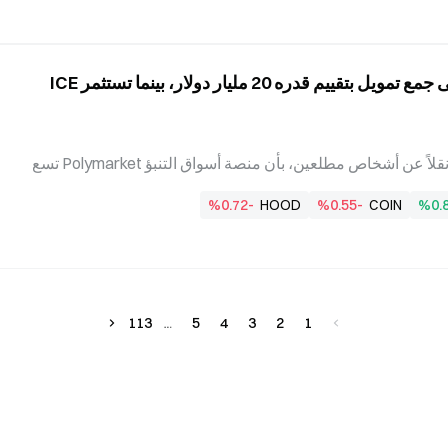
تبخرت بمقدار 81 مليار دولار في يوم واحد، لتنخفض إلى 701.5 مليار دولار، مع بقائه أغنى شخص في الع
بلومبرغ: تسعى Polymarket إلى جمع تمويل بتقييم قدره 20 مليار دولار، بينما تستثمر ICE
أفادت Bloomberg في 5 أغسطس، نقلاً عن أشخاص مطلعين، بأن منصة أسواق التنبؤ Polymarket تسع
ى إلى جولة جديدة من التمويل، مستهدفةً تقييماً يصل إلى 20 مليار دولار. وكانت Polymarket قد أتمت ف
%0.72-
HOOD
%0.55-
COIN
%0.
ي أبريل جولة التمويل السابقة بتقييم بلغ 15 مليار دولار، استثمرت خلالها مجموعة Intercontinental Ex
change (ICE)، الشركة الأم لبورصة نيويورك (NYSE)، مبلغ 600 مليون دولار. Polymarket تسعى إلى ت
مويل جديد بتقييم 20 مليار دولار أفادت Bloomberg في 5 أغسطس 2026، نقلاً عن أشخاص مطلعين، بأ
113
5
4
3
2
1