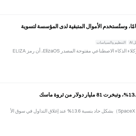
الية بلغ مستوى مرتفعاً للغاية، على حد وصفه، وأن الجهات التنظيم
 ديون الهامش تبلغ أعلى مستوى تاريخياً: أربعة مصادر خفية للرافع
 بل
مز ميت تمامًا، وستُستخدم الأموال المتبقية لدى المؤسسة لتسوية
AI
التنظيم والسياسات
أعلن Shaw Walters، مؤسس بنية وكلاء الذكاء الاصطناعي مفتوحة المصدر ElizaOS، أن رمز ELIZA
OS «مات تمامًا»، وأن مؤسسة Eliza ستوقف عملياتها؛ وقد استخدمت المؤسسة ما تبقى من خزينتها و
الأموال المتاحة لتسوية الدعوى الجماعية التي يمثل فيها Burwick Law حاملي الرمز، ما أفقدها رأس ال
مال اللازم لمواصلة عملياتها ودعم الرمز. Shaw Walters يعلن «الموت التام» للرمز أعلن Shaw Wal
ters، مؤسس ElizaOS، أن رمز ELIZAOS «مات تمامًا»، وأن مؤسسة Eliza ستوقف عملياتها. وتشمل
ريق أموالًا مستق
تراجعت أسهم SpaceX（NASDAQ：SPCX）بشكل حاد بنسبة 13.6% عند إغلاق التداول في سوق الأ
سهم الأمريكي يوم 5 أغسطس، لتغلق عند نحو 109 دولارات، بعدما لامست خلال الجلسة أدنى مستوى ق
ياسي لها عند 104 دولارات. وبالمقارنة مع أعلى مستوى تجاوز 220 دولاراً في منتصف يونيو، اقترب سعر
السهم من الانخفاض إلى النصف بعد شهرين فقط من إدراجه. وقدّرت Forbes أن ثروة ماسك الشخصية