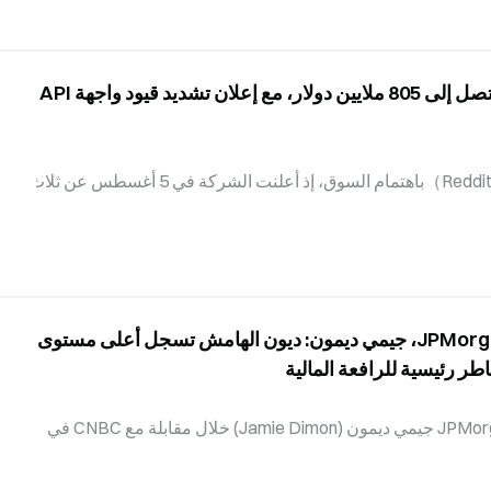
029 أيضاً. أهم المؤشرات المالية لـ SpaceX في الربع الثاني من عام 2026 جاءت أبرز الأرقام المالية لـ
إيرادات Reddit في الربع الثاني تصل إلى 805 ملايين دولار، مع إعلان تشديد قيود واجهة API
حظيت أسهم Reddit（NASDAQ：RDDT）باهتمام السوق، إذ أعلنت الشركة في 5 أغسطس عن ثلاث
ة أمور في الوقت نفسه: أداة الإشراف المدعومة بالذكاء الاصطناعي Rules Hub، وتضييق نطاق واجهة A
PI العامة، وقصر الوصول إلى واجهة old Reddit مؤقتاً على المستخدمين الذين سجّلوا الدخول. وأظهرت
نتائج الربع الثاني إيرادات بلغت 805 ملايين دولار، بزيادة سنوية قدرها 61%. Rules Hub: أداة إشراف آلية
مدعومة بـ LLM، اختُبرت في أكثر من 700 مجتمع تُعد Rules Hub، التي أعلنت عنها Reddit، أداة إشراف
الرئيس التنفيذي لبنك JPMorgan Chase، جيمي ديمون: ديون الهامش تسجل أعلى مستوى
طر رئيسية للرافعة المالية
صرّح الرئيس التنفيذي لـ JPMorgan Chase جيمي ديمون (Jamie Dimon) خلال مقابلة مع CNBC في
لى مستوى في تاريخ السوق؛ وسرد أربعة مصادر للرافعة المالية
(الوساطة الرئيسية، وصناديق التحوط، وصناديق ETF ذات الرافعة المالية، ومراجحة سندات الخزانة)، م