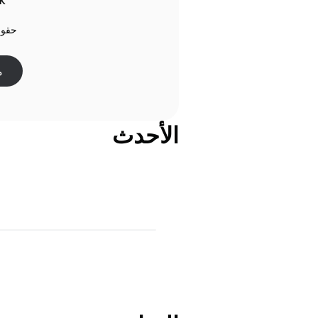
6K
حقول 
م
الأحدث