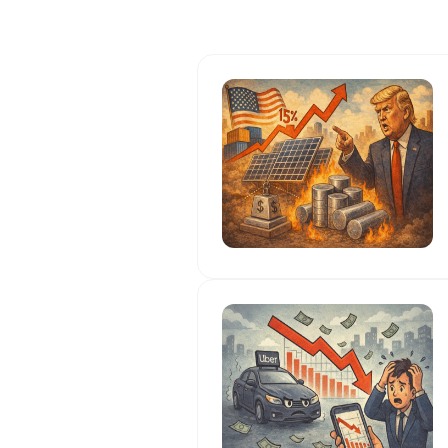
ات المشفرة له بتقييد المنشورات المرتبطة
بالعملات المشفرة. أبرز إنجازات Nikita Bier في مجال المنتجات لدى X فيما يلي