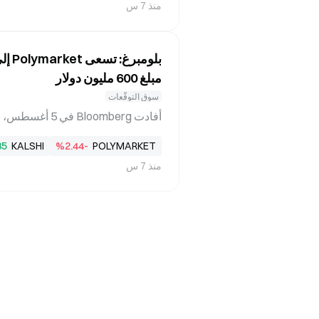
منذ 7 س
الم. نتائج SpaceX في الربع الثاني: إيرادات بقيمة 7.81
مبلغ 600 مليون دولار
سوق التوقّعات
85
KALSHI
%2.44-
POLYMARKET
منذ 7 س
ن Polymarket تسعى إلى جولة جديدة من ال