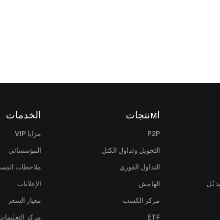
اмنتجات
الخدمات
P2P
مزايا VIP
التحويل وتداول الكتل
المؤسساتي
التداول الفوري
ملاحظات المس
 بُل
الهامش
الإعلانات
مركز الكسب
معيار السعر
ETF
مركز التعليمات