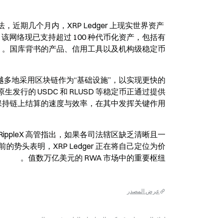
的说法，近期几个月内，XRP Ledger 上现实世界资产 
llion。该网络现已支持超过 100 种代币化资产，包括有
国库背书的产品、信用工具以及机构级稳定币。
多地采用区块链作为“基础设施”，以实现更快的
生发行的 USDC 和 RLUSD 等稳定币正通过提供
持链上结算的速度与效率，在其中发挥关键作用。
ppleX 高管指出，如果各司法辖区缺乏清晰且一
头表明，XRP Ledger 正在将自己定位为价
值数万亿美元的 RWA 市场中的重要枢纽。
عرض المصدر