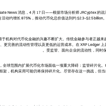
Gate News 消息，4 月 17 日——根据市场分析师 JRCyptex 
A) 活动约增长 875%，推动代币化总价值达到约 $2.3–$2.5 bi
源于机构对代币化金融的兴趣不断扩大。传统金融参与者正越来越
、更完善的流动性管理以及更低的运营成本。在 XRP Ledger 上原
受监管、面向企业的流动性，同时保
，全球范围内扩展代币化市场面临一项重大障碍：监管碎片化。Ri
框架，机构采用可能仍将保持碎片化。尽管存在这一挑战，但当前的势