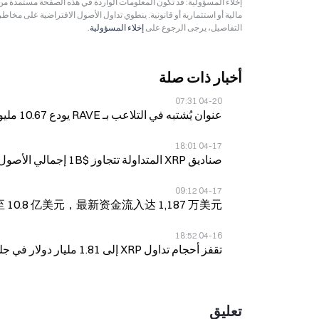
مالية أو استثمارية أو قانونية. ينطوي تداول الأصول الافتراضية على مخاط
التفاصيل، يرجى الرجوع على
إخلاء المسؤولية
.
أخبار ذات صلة
04-20 07:31
عنوان يُشتبه في التلاعب بـ RAVE يودع 10.67 مليون دولار في أكبر CEX في أحدث عملية تحويل
04-17 18:01
صناديق XRP المتداولة تتجاوز $1B إجمالي الأصول الصافية مع تدفقات مؤسسية قوية
04-17 09:12
至 10.8 亿美元，最新资金流入达 1,187 万美元
04-16 18:52
تقفز أحجام تداول XRP إلى 1.81 مليار دولار في جلسة واحدة، وتبقى فوق 1.43
تعليق