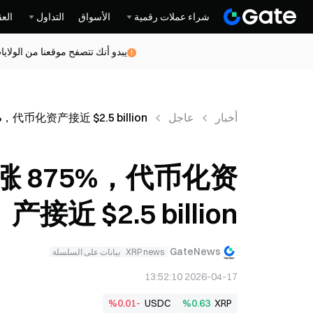
شراء عملات رقمية
الأسواق
التداول
العق
يبدو أنك تتصفح موقعنا من الولاي
أخبار
عاجل
%，代币化资产接近 $2.5 billion
动暴涨 875%，代币化资
产接近 $2.5 billion
GateNews
XRP news
بيانات على السلسلة
2026-04-17 13:52:10
%0.01-
USDC
%0.63
XRP