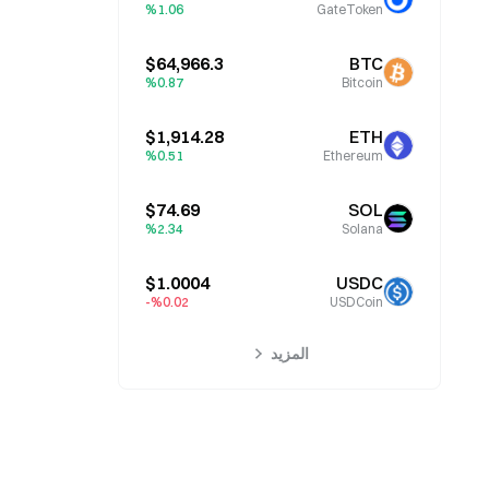
%1.06
GateToken
$64,966.3
BTC
%0.87
Bitcoin
$1,914.28
ETH
%0.51
Ethereum
$74.69
SOL
%2.34
Solana
$1.0004
USDC
%0.02-
USDCoin
المزيد