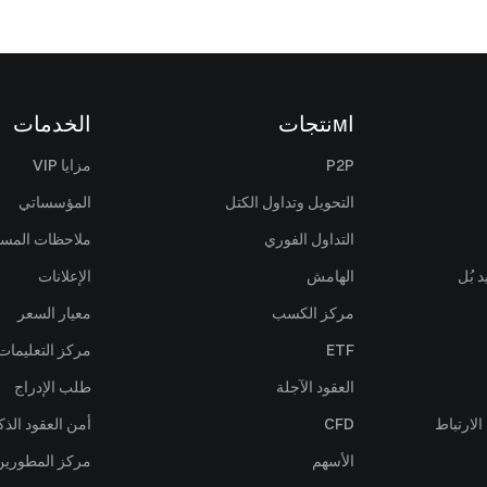
اмنتجات
الخدمات
P2P
مزايا VIP
التحويل وتداول الكتل
المؤسساتي
التداول الفوري
ملاحظات المس
 بُل
الهامش
الإعلانات
مركز الكسب
معيار السعر
ETF
مركز التعليمات
العقود الآجلة
طلب الإدراج
لارتباط
CFD
أمن العقود الذك
الأسهم
مركز المطورين (PI