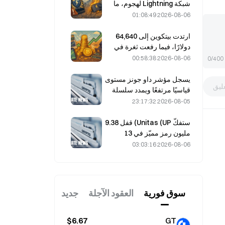
بأكمله
شبكة Lightning لهجوم، ما
أدى إلى توقّفها مؤقتًا عن
2026-08-06 01:08:49
العمل، وأكّد الفريق الرسمي
عدم فقدان أموال المستخدمين.
ارتدت بيتكوين إلى 64,640
دولارًا، فيما رفعت ثغرة في
Coldcard عدد المحافظ
2026-08-06 00:58:38
0/400
النشطة إلى أعلى مستوى له
في ثلاثة أشهر.
يسجل مؤشر داو جونز مستوى
ليق
قياسيًا مرتفعًا ويمدد سلسلة
مكاسبه لليوم الخامس على
2026-08-05 23:17:32
التوالي خلال التداولات الليلية؛
واستثمارات الذكاء الاصطناعي
ستفكّ Unitas (UP) قفل 9.38
تقود المكاسب
مليون رمز مميّز في 13
أغسطس، بقيمة 3.18 مليون
2026-08-06 03:03:16
دولار.
سوق فوریة
العقود الآجلة
جديد
$6.67
GT