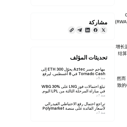
(RW
مشاركة
增长
结算
تحديثات المؤلف
مهاجم جسر Aztec يحوّل 300 ETH إلى
Tornado Cash في 8 أغسطس، ليرفع
然而
منذ 5 د
إجمالي الأموال المُخلوطة إلى 500 ETH
致的
تبلغ احتمالات فوز LNG على WBG 30%
في مباراة المرحلة الثالثة من LPL اليوم.
منذ 7 د
تراجع احتمال رفع الاحتياطي الفيدرالي
لأسعار الفائدة على منصة Polymarket
منذ 7 د
إلى 37% بعد صدور بيانات ضعيفة بشأن
الوظائف في الولايات المتحدة، بانخفاض
قدره 12% خلال 24 ساعة.