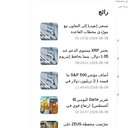
رجعية فقط. لا تمثل هذه المعلومات آراء أو وجهات نظر Gate ولا تشكل أي نصيحة
مزيد من
رائج
تسعى إنفيديا إلى التعاون مع
مورّدي محطات القاعدة
الصينيين المزوّدة بالذكاء
2026-08-06 01:10:02
الاصطناعي لنشر شبكة الجيل
السادس (6G).
يختبر XRP مستوى الدعم عند
1.05 دولار، بينما يحافظ إيثريوم
على مستوى 1,908 دولارات
2026-08-06 09:29:41
وسط ضعف حجم التداول
أضاف مؤشر S&P 500 ما
قيمته 2.1 تريليون دولار في
أغسطس، مرتفعًا بنسبة
2026-08-06 11:46:40
3.12%، بينما لم يحقق بيتكوين
سوى مكاسب بنسبة 2%.
تقرير Gate اليومي (6
أغسطس): ارتفاع قوي في
الأسهم الممتازة لشركة
2026-08-06 01:24:57
Strategy، STRC؛ وBlock
ترفع توقعاتها للعام 2026
تعرّضت محفظة ZEUS على