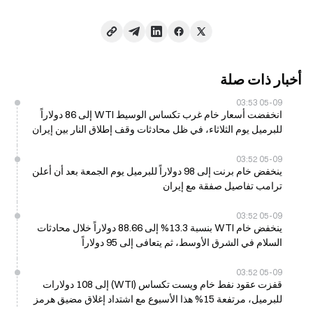
أخبار ذات صلة
05-09 03:53
انخفضت أسعار خام غرب تكساس الوسيط WTI إلى 86 دولاراً
للبرميل يوم الثلاثاء، في ظل محادثات وقف إطلاق النار بين إيران
والولايات المتحدة
05-09 03:52
ينخفض خام برنت إلى 98 دولاراً للبرميل يوم الجمعة بعد أن أعلن
ترامب تفاصيل صفقة مع إيران
05-09 03:52
ينخفض خام WTI بنسبة 13.3% إلى 88.66 دولاراً خلال محادثات
السلام في الشرق الأوسط، ثم يتعافى إلى 95 دولاراً
05-09 03:52
قفزت عقود نفط خام ويست تكساس (WTI) إلى 108 دولارات
للبرميل، مرتفعة 15% هذا الأسبوع مع اشتداد إغلاق مضيق هرمز