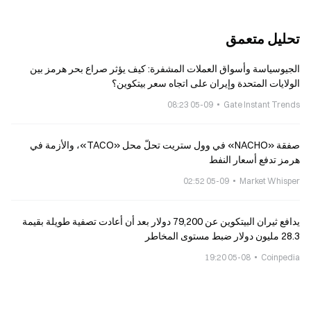
وتراجع المعروض
تحليل متعمق
الجيوسياسة وأسواق العملات المشفرة: كيف يؤثر صراع بحر هرمز بين
الولايات المتحدة وإيران على اتجاه سعر بيتكوين؟
05-09 08:23
Gate Instant Trends
صفقة «NACHO» في وول ستريت تحلّ محل «TACO»، والأزمة في
هرمز تدفع أسعار النفط
05-09 02:52
Market Whisper
يدافع ثيران البيتكوين عن 79,200 دولار بعد أن أعادت تصفية طويلة بقيمة
28.3 مليون دولار ضبط مستوى المخاطر
05-08 19:20
Coinpedia