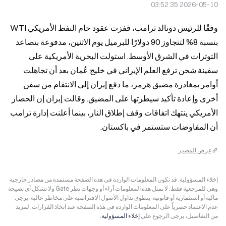
2026-05-10 03:52:35
وفقًا للرئيس دونالد ترامب، قفزت عقود خام النفط الأمريكي WTI 
بنسبة 8% لتتجاوز 90 دولارًا للبرميل يوم الاثنين، مدفوعة بتصاعد 
التوترات في الشرق الأوسط. استولت البحرية الأمريكية على 
سفينة شحن ترفع العلم الإيراني في خليج عُمان بعد أن تجاهلت 
أوامر بمغادرة مضيق هرمز، ما دفع إيران إلى الانتقام من سفن 
أخرى وإعادة تأكيد سيطرتها على المضيق. وقالت إيران إن الحصار 
الأمريكي ينتهك اتفاقات وقف إطلاق النار، بينما أعلنت إدارة ترامب 
أن المفاوضات ستستمر في باكستان.
عرض المصدر
إخلاء المسؤولية: قد تكون المعلومات الواردة في هذه الصفحة مستمدة من مصادر خارجية
وهي للمرجعية فقط. لا تمثل هذه المعلومات آراء أو وجهات نظر Gate ولا تشكل أي نصيحة
مالية أو استثمارية أو قانونية. ينطوي تداول الأصول الافتراضية على مخاطر عالية. يرجى
عدم الاعتماد حصرياً على المعلومات الواردة في هذه الصفحة عند اتخاذ القرارات. لمزيد
من التفاصيل، يرجى الرجوع على
إخلاء المسؤولية
.