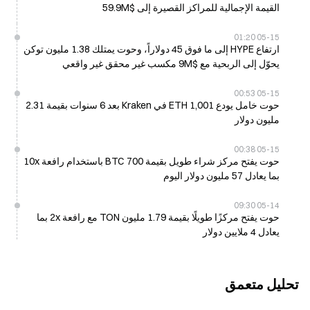
القيمة الإجمالية للمراكز القصيرة إلى $59.9M
05-15 01:20
ارتفاع HYPE إلى ما فوق 45 دولاراً، وحوت يمتلك 1.38 مليون توكن
يحوّل إلى الربحية مع $9M مكسب غير محقق غير واقعي
05-15 00:53
حوت خامل يودع 1,001 ETH في Kraken بعد 6 سنوات بقيمة 2.31
مليون دولار
05-15 00:38
حوت يفتح مركز شراء طويل بقيمة 700 BTC باستخدام رافعة 10x
بما يعادل 57 مليون دولار اليوم
05-14 09:30
حوت يفتح مركزًا طويلًا بقيمة 1.79 مليون TON مع رافعة 2x بما
يعادل 4 ملايين دولار
تحليل متعمق