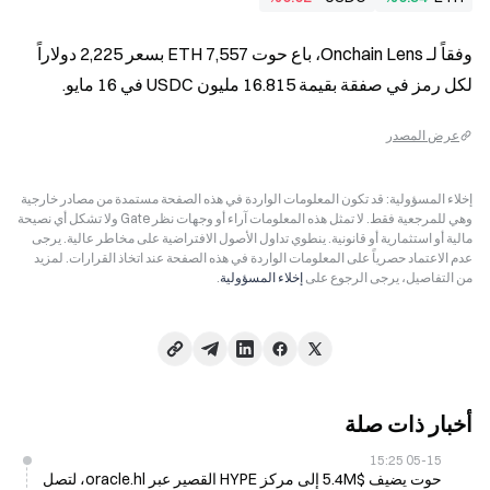
وفقاً لـ Onchain Lens، باع حوت 7,557 ETH بسعر 2,225 دولاراً 
لكل رمز في صفقة بقيمة 16.815 مليون USDC في 16 مايو.
عرض المصدر
إخلاء المسؤولية: قد تكون المعلومات الواردة في هذه الصفحة مستمدة من مصادر خارجية
وهي للمرجعية فقط. لا تمثل هذه المعلومات آراء أو وجهات نظر Gate ولا تشكل أي نصيحة
مالية أو استثمارية أو قانونية. ينطوي تداول الأصول الافتراضية على مخاطر عالية. يرجى
عدم الاعتماد حصرياً على المعلومات الواردة في هذه الصفحة عند اتخاذ القرارات. لمزيد
من التفاصيل، يرجى الرجوع على
إخلاء المسؤولية
.
أخبار ذات صلة
05-15 15:25
حوت يضيف $5.4M إلى مركز HYPE القصير عبر oracle.hl، لتصل