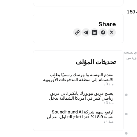
وبحسب Whale Alert، قامت جهة احتياطيات USDC بحرق 158.69 مليون USDC على شبكة Ethereum، بما يعادل قيمة تقارب 159 
Share
رجعية فقط. لا تمثل هذه المعلومات آراء أو وجهات نظر Gate ولا تشكل أي نصيحة
مزيد من
تحديثات المؤلف
تتقدم البوسنة والهرسك رسميًا بطلب
الانضمام إلى منطقة المدفوعات الأوروبية
منذ 3 د
الموحدة في 6 أغسطس
يصبح فريق نيويورك يانكيز ثاني فريق
رياضي كبير في أمريكا الشمالية يدخل
منذ 3 د
في شراكة مع Polymarket.
ارتفع سهم شركة SoundHound AI
بنسبة 18.9% عند افتتاح التداول، بعد أن
منذ 4 د
رفعت الشركة توقعاتها لإيرادات العام
بأكمله.