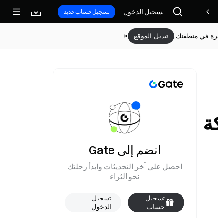
تسجيل الدخول
مكافآت
تسجيل حساب جديد
وفرة في منطقتك.
تبديل الموقع
لى شبكة
انضم إلى Gate
احصل على آخر التحديثات وابدأ رحلتك
نحو الثراء
تسجيل
تسجيل
حساب
الدخول
جديد