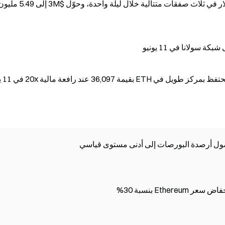
حقق حوت من إيثريوم أرباحاً بقيمة 2.49 مليون دولار في ثلاث صفقات متتالية خلال ليلة واحدة، وحوّل $3M إلى 