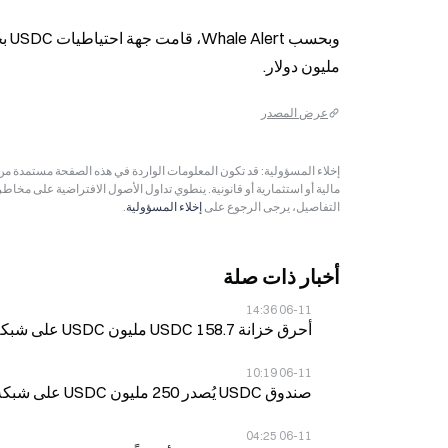
مليون دولار.
عرض المصدر
مالية أو استثمارية أو قانونية. ينطوي تداول الأصول الافتراضية على مخاط
التفاصيل، يرجى الرجوع على
إخلاء المسؤولية
.
أخبار ذات صلة
06-11 14:36
أحرق خزانة USDC 158.7 مليون USDC على شبكة Ethereum في 11 يونيو
06-11 10:19
صندوق USDC يُصدر 250 مليون USDC على شبكة سولانا في 11 يونيو
06-11 04:25