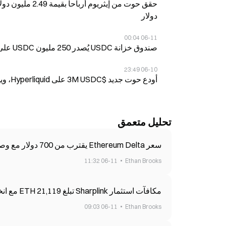
دولار
06-11 00:04
صندوق خزانة USDC يُصدر 250 مليون USDC على شبكة سولانا في 11 يونيو
06-10 23:49
أودع حوت جديد $3M USDC على Hyperliquid، ويحتفظ بمركز طويل في ETH بقيمة 36,097 عند رافعة مالية 20x في 11 يونيو
تحليل متعمق
سعر Ethereum Delta يقترب من 700 دولار مع وصول أرصدة البورصات إلى أدنى مستوى قياسي
06-11 11:32
Ethan Brooks
مكافآت استثمار Sharplink تبلغ 21,119 ETH مع انخفاض سعر Ethereum بنسبة 30%
06-11 09:03
Ethan Brooks