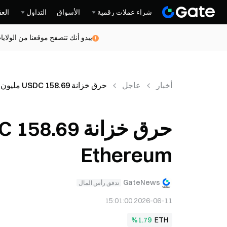
شراء عملات رقمية
الأسواق
التداول
العق
يبدو أنك تتصفح موقعنا من الولاي
أخبار
عاجل
حرق خزانة USDC 158.69 مليون USDC على شبكة Ethereum
Ethereum
GateNews
تدفق رأس المال
2026-06-11 15:01:00
%1.79
ETH