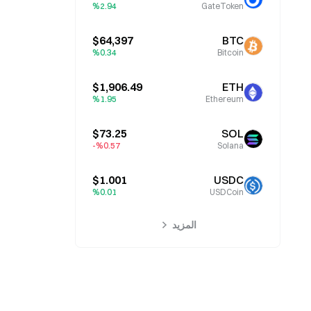
%2.94
GateToken
$64,397
BTC
%0.34
Bitcoin
$1,906.49
ETH
%1.95
Ethereum
$73.25
SOL
%0.57-
Solana
$1.001
USDC
%0.01
USDCoin
المزيد