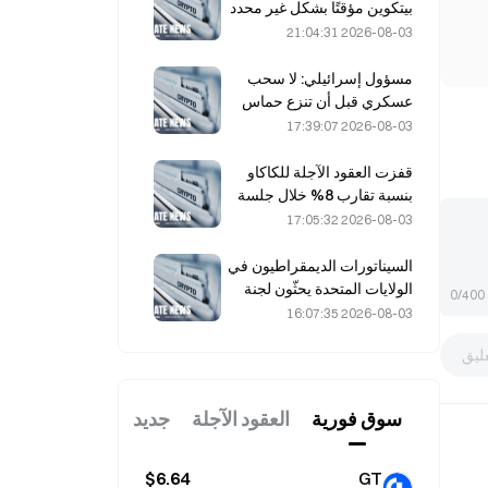
بيتكوين مؤقتًا بشكل غير محدد
بعد هجمات مدعومة بالذكاء
2026-08-03 21:04:31
الاصطناعي
مسؤول إسرائيلي: لا سحب
عسكري قبل أن تنزع حماس
سلاحها
2026-08-03 17:39:07
قفزت العقود الآجلة للكاكاو
بنسبة تقارب 8% خلال جلسة
يوم الجمعة الماضي، في
2026-08-03 17:05:32
مفاجأة لفاعلي السوق
السيناتورات الديمقراطيون في
الولايات المتحدة يحثّون لجنة
0/400
تداول السلع الآجلة (CFTC)
2026-08-03 16:07:35
على تقييد منتجات الرهان
ليق
المتعلقة بحرائق الغابات في
ظل موسم قياسي من الحرائق
سوق فوریة
العقود الآجلة
جديد
$6.64
GT