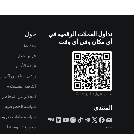
تداول العملات الرقمية في
حول
أي مكان وفي أي وقت
نبذة عنا
فرص عمل
غرفة الأخبار
راعي سباق أوراكل ريد
اتفاقية المستخدم
امسح لتنزيل تطبيق Gate
التحذير من المخاطر
المنتدى
سياسة الخصوصية
سياسة ملفات تعريف ا
مجموعة الوسائط