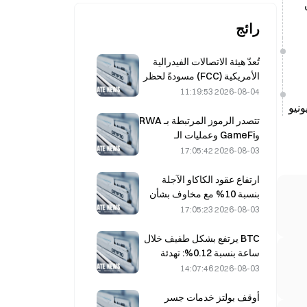
5.49 مليون
رائج
تُعدّ هيئة الاتصالات الفيدرالية
الأمريكية (FCC) مسودةً لحظر
الوحدات البصرية الصينية في
2026-08-04 11:19:53
مراكز البيانات؛ ما قد يؤدي إلى
تأثر الحصة السوقية لشركة
تتصدر الرموز المرتبطة بـ RWA
Xinyuan بنسبة 27%
وGameFi وعمليات الـ
Restaking أداء السوق في
2026-08-03 17:05:42
يوليو
ارتفاع عقود الكاكاو الآجلة
بنسبة 10% مع مخاوف بشأن
المعروض، واقترابها من 6,000
2026-08-03 17:05:23
دولار للطن
BTC يرتفع بشكل طفيف خلال
ساعة بنسبة 0.12%: تهدئة
الجغرافيا السياسية وتزامن
2026-08-03 14:07:46
المعنويات الاقتصادية الكلية
يدفعان انتعاشاً قصير الأجل
أوقف بولتز خدمات جسر