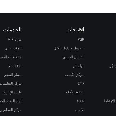
اмنتجات
الخدمات
P2P
مزايا VIP
التحويل وتداول الكتل
المؤسساتي
التداول الفوري
ملاحظات المس
 بُل
الهامش
الإعلانات
مركز الكسب
معيار السعر
ETF
مركز التعليمات
العقود الآجلة
طلب الإدراج
لارتباط
CFD
أمن العقود الذك
الأسهم
مركز المطورين (PI