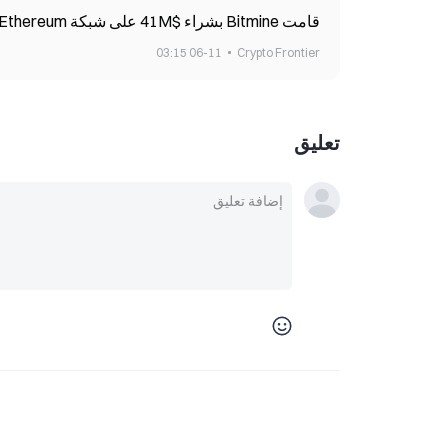
قامت Bitmine بشراء $41M على شبكة Ethereum، مع توسع صندوق الخزانة المؤسسي
06-11 03:15
Crypto Frontier
تعليق