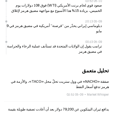
05-10 03:52
صعود قوي لخام برنت الأمريكي (WTI) فوق 108 دولارات يوم
الخميس، بزيادة 15% هذا الأسبوع مع مواجهة مضيق هرمز لإغلاق
فعّال
05-09 20:13
دبلوماسي إيراني يحذّر من “قرصنة” أمريكية في مضيق هرمز في 9
مايو
05-09 00:23
ترامب يقول إن الولايات المتحدة قد تستأنف عملية الرخاء والحراسة
في مضيق هرمز
تحليل متعمق
صفقة «NACHO» في وول ستريت تحلّ محل «TACO»، والأزمة في
هرمز تدفع أسعار النفط
05-09 02:52
Market Whisper
يدافع ثيران البيتكوين عن 79,200 دولار بعد أن أعادت تصفية طويلة بقيمة