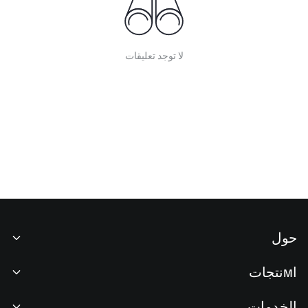
لا توجد تعليقات
حول
نبذة عنا
اмنتجات
فرص عمل
P2P
الخدمات