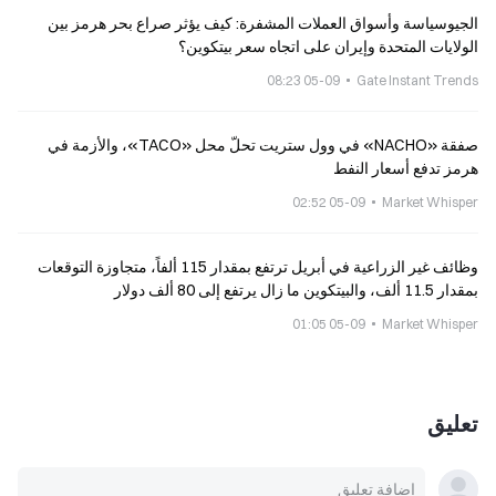
الجيوسياسة وأسواق العملات المشفرة: كيف يؤثر صراع بحر هرمز بين
الولايات المتحدة وإيران على اتجاه سعر بيتكوين؟
05-09 08:23
Gate Instant Trends
صفقة «NACHO» في وول ستريت تحلّ محل «TACO»، والأزمة في
هرمز تدفع أسعار النفط
05-09 02:52
Market Whisper
وظائف غير الزراعية في أبريل ترتفع بمقدار 115 ألفاً، متجاوزة التوقعات
بمقدار 11.5 ألف، والبيتكوين ما زال يرتفع إلى 80 ألف دولار
05-09 01:05
Market Whisper
تعليق