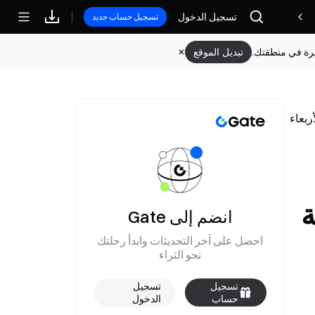
تسجيل الدخول
مكافآت
تسجيل حساب جديد
وفرة في منطقتك.
تبديل الموقع
احقة
انضم إلى Gate
احصل على آخر التحديثات وابدأ رحلتك
نحو الثراء
تسجيل
تسجيل
حساب
الدخول
جديد