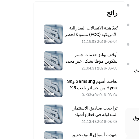
رائج
تُعدّ هيئة الاتصالات الفيدرالية
الأمريكية (FCC) مسودةً لحظر
الوحدات البصرية الصينية في
2026-08-04 11:19:53
مراكز البيانات؛ ما قد يؤدي إلى
تأثر الحصة السوقية لشركة
أوقف بولتز خدمات جسر
Xinyuan بنسبة 27%
بيتكوين مؤقتًا بشكل غير محدد
بعد هجمات مدعومة بالذكاء
2026-08-03 21:04:31
دي
الاصطناعي
تعافت أسهم Samsung وSK
Hynix من خسائر بلغت 5%
بفضل مشتريات المستثمرين
2026-08-04 07:33:40
الأفراد
تراجعت صناديق الاستثمار
المتداولة في قطاع أشباه
الموصلات TOP2 في كوريا
2026-08-03 21:13:48
الجنوبية بنسبة 36% خلال
الشهر الماضي، مع عكس
شهدت أسواق التنبؤ تحقيق