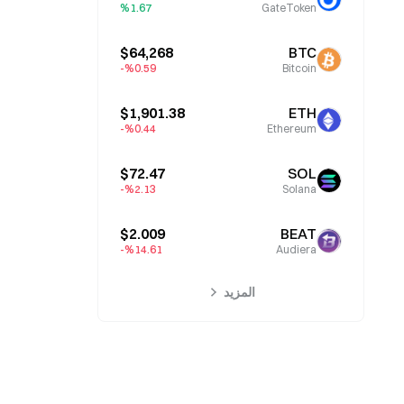
%1.67
GateToken
$64,268
BTC
%0.59-
Bitcoin
$1,901.38
ETH
%0.44-
Ethereum
$72.47
SOL
%2.13-
Solana
$2.009
BEAT
%14.61-
Audiera
المزيد