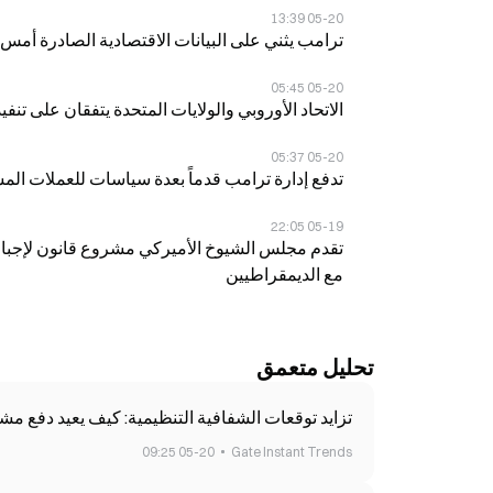
05-20 13:39
ترامب يثني على البيانات الاقتصادية الصادرة أمس، ويت
05-20 05:45
الاتحاد الأوروبي والولايات المتحدة يتفقان على تنفيذ اتفاق
05-20 05:37
تدفع إدارة ترامب قدماً بعدة سياسات للعملات المشفرة في 20 مايو، بما في ذلك خطة اح
05-19 22:05
تقدم مجلس الشيوخ الأميركي مشروع قانون لإجبار
مع الديمقراطيين
تحليل متعمق
تزايد توقعات الشفافية التنظيمية: كيف يعيد دفع مشروع قانون CLARITY تشكيل تصنيف الأصول المشفر
05-20 09:25
Gate Instant Trends