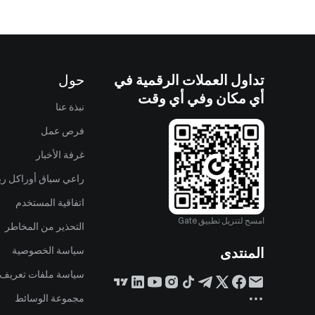
تداول العملات الرقمية في
حول
أي مكان وفي أي وقت
نبذة عنا
فرص عمل
غرفة الأخبار
راعي سباق أوراكل ريد
اتفاقية المستخدم
امسح لتنزيل تطبيق Gate
التحذير من المخاطر
المنتدى
سياسة الخصوصية
سياسة ملفات تعريف ا
مجموعة الوسائط