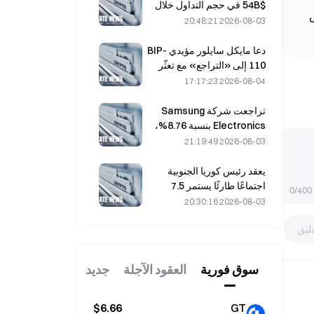
تدفقات الاستثمار الداخلة
$54B في حجم التداول خلال
يوليو، مدفوعةً بكأس العالم
2026-08-03 20:48:21
للتداول
دعا مايكل سايلور مؤيدي BIP-
110 إلى «التراجع» مع تعثّر
دعم المعدّنين عند 2.70%
2026-08-04 17:17:23
تراجعت شركة Samsung
Electronics بنسبة 8.76%،
بينما هبطت SK Hynix بنسبة
2026-08-03 21:19:49
8.79% في 4 أغسطس، بعد
ارتفاع خلال يوليو
يعقد رئيس كوريا الجنوبية
اجتماعًا طارئًا يستمر 7.5
0/400
ساعات بشأن الإسكان والأسهم
2026-08-03 20:30:16
في 3 أغسطس، مع هبوط
ليق
مؤشر KOSPI بنسبة 31%.
سوق فوریة
العقود الآجلة
جديد
$6.66
GT