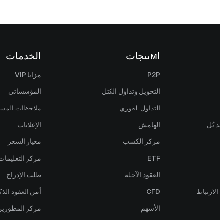
اмنتجات
الخدمات
P2P
مزايا VIP
التحويل وتداول الكتل
المؤسساتي
التداول الفوري
ملاحظات المس
 بُل
الهامش
الإعلانات
مركز الكسب
معيار السعر
ETF
مركز التعليمات
العقود الآجلة
طلب الإدراج
لارتباط
CFD
أمن العقود الذك
الأسهم
مركز المطورين (PI