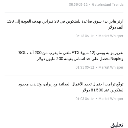
05-12 06:56
Gate Instant Trends
آرثر هايز: بدء سوق صاعدة للبيتكوين في 28 فبراير، بهدف العودة إلى 126
ألف دولار
05-12 05:13
Market Whisper
تقرير بوابة يومي (12 مايو): FTX تلغي ما يقرب من 200 ألف SOL؛
وRipple تحصل على حد ائتماني بقيمة 200 مليون دولار
05-12 01:31
Market Whisper
توقّع ترامب احتمال تجدد الأعمال العدائية مع إيران، وتذبذب محدود
لبيتكوين عند 81,500 دولار
05-12 01:03
Market Whisper
تعليق