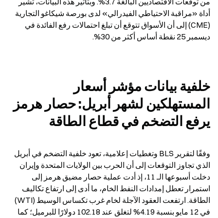
من توقعات الاقتصاديين البالغة 3.7%. وبتأثير هذه البيانات، تشير 
أداة «مراقبة الاحتياطي الفيدرالي» لدى بورصة شيكاغو التجارية 
(CME) إلى أن الأسواق تتوقع أن تبلغ احتمالات رفع الفائدة في 
ديسمبر 25 نقطة أساس أكثر من 30%.
خلفية بيانات مؤشر أسعار 
المستهلكين لشهر أبريل: حصار هرمز 
يرفع التضخم في قطاع الطاقة
وفقًا لتقرير BLS وتغطيات إعلامية، تعود خلفية التضخم في أبريل 
الذي تجاوز التوقعات إلى أن الحرب بين الولايات المتحدة وإيران 
دخلت أسبوعها الـ 11، إذ أدت عملية حصار مضيق هرمز إلى 
استمرار تعطل إمدادات النفط الخام، ما أدى إلى ارتفاع تكاليف 
الطاقة. ارتفعت العقود الآجلة لخام غرب تكساس الوسيط (WTI) 
في 12 مايو بنسبة 4.19% لتغلق عند 102.18 دولارًا للبرميل؛ كما 