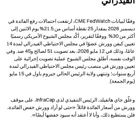
الفيدرالي
وفقًا لبيانات CME FedWatch، ارتفعت احتمالات رفع الفائدة في 
ديسمبر 2026 بمقدار 25 نقطة أساس من 21.5% يوم الاثنين إلى 
أكثر من 30%. ووفقًا لتقرير، أكّد مجلس الشيوخ الأمريكي رسميًا 
تعيين كيفن وورش عضوًا في مجلس الاحتياطي الفيدرالي لمدة 14 
عامًا، وذلك في 12 مايو 2026، بعد تصويت 51 لصالح و45 ضد. وفي 
الوقت نفسه، أطلق مجلس الشيوخ عملية تصويت إجرائية على 
تعيين وورش في منصب رئيس مجلس الاحتياطي الفيدرالي لمدة 
أربع سنوات؛ وتنتهي ولاية الرئيس الحالي جيروم باول في 15 مايو 
(يوم الجمعة).
وعلّق جاي هاتفيلد، الرئيس التنفيذي لدى InfraCap، على موقف 
وورش من أسعار الفائدة قائلاً: «حتى لو أراد وورش خفض الفائدة، 
فلن يستطيع ذلك، وأنا لا أعتقد أنه سيود خفضها أيضًا».