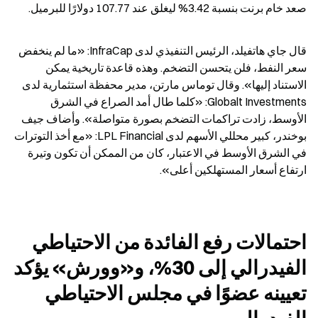
صعد خام برنت بنسبة 3.42% ليغلق عند 107.77 دولارًا للبرميل.
قال جاي هاتفيلد، الرئيس التنفيذي لدى InfraCap: «ما لم ينخفض 
سعر النفط، فلن يتحسن التضخم. وهذه قاعدة تاريخية يمكن 
الاستناد إليها». وقال توماس مارتن، مدير محفظة استثمارية لدى 
Globalt Investments: «كلما طال أمد الصراع في الشرق 
الأوسط، زادت تراكمات التضخم بصورة متواصلة». وأضاف جيف 
بوخندر، كبير محللي الأسهم لدى LPL Financial: «مع أخذ التوترات 
في الشرق الأوسط في الاعتبار، كان من الممكن أن تكون وتيرة 
ارتفاع أسعار المستهلكين أعلى».
احتمالات رفع الفائدة من الاحتياطي 
الفيدرالي إلى 30%، و«وورش» يؤكد 
تعيينه عضوًا في مجلس الاحتياطي 