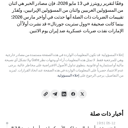
وفقًا لتقرير رويترز في 13 مايو 2026، فإن مصادر الخبر هي اثنان 
من المسؤولين الغربيين واثنان من المسؤولين الإيرانيين، وتُقدّر 
تقييمات الضربات ذات الصلة أنها حدثت في أواخر مارس 2026؛ 
بينما كانت صحيفة «وول ستريت جورنال» قد نشرت أولاً أن 
الإمارات نفذت ضربات عسكرية ضد إيران يوم الاثنين.
إخلاء المسؤولية: قد تكون المعلومات الواردة في هذه الصفحة مستمدة من مصادر خارجية
وهي للمرجعية فقط. لا تمثل هذه المعلومات آراء أو وجهات نظر Gate ولا تشكل أي نصيحة
مالية أو استثمارية أو قانونية. ينطوي تداول الأصول الافتراضية على مخاطر عالية. يرجى
عدم الاعتماد حصرياً على المعلومات الواردة في هذه الصفحة عند اتخاذ القرارات. لمزيد
من التفاصيل، يرجى الرجوع على
إخلاء المسؤولية
.
أخبار ذات صلة
05-12 19:51