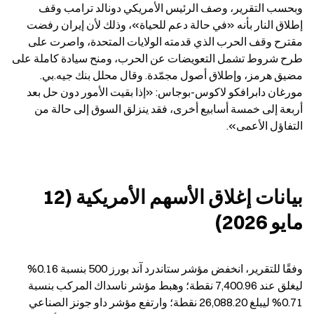
وبحسب التقرير، وصف الرئيس الأمريكي دونالد ترامب وقف 
إطلاق النار بأنه «في حالة دعم للحياة»، وذلك لأن إيران رفضت 
مقترح وقف الحرب الذي قدمته الولايات المتحدة، واصرت على 
طرح شروط تشمل التعويضات عن الحرب، ومنح سيادة كاملة على 
مضيق هرمز، وإطلاق أصول مجمّدة. وقال محلل بنك جيه.بي. 
مورغان دابرافكو لاكوس-بوجاس: «إذا بقيت الأمور دون حل بعد 
أربعة إلى خمسة أسابيع أخرى، فقد ينزلق السوق إلى حالة من 
التفاؤل الأعمى».
بيانات إغلاق الأسهم الأمريكية (12 
مايو 2026)
وفقًا للتقرير، انخفض مؤشر ستاندرد آند بورز 500 بنسبة 0.16% 
ليغلق عند 7,400.96 نقطة؛ وهبط مؤشر ناسداك المركب بنسبة 
0.71% ليبلغ 26,088.20 نقطة؛ وارتفع مؤشر داو جونز الصناعي 