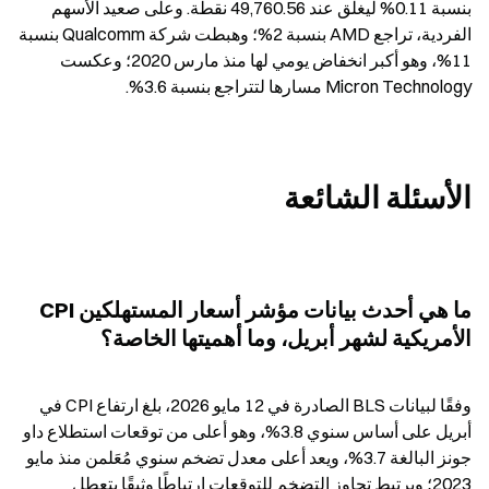
بنسبة 0.11% ليغلق عند 49,760.56 نقطة. وعلى صعيد الأسهم 
الفردية، تراجع AMD بنسبة 2%؛ وهبطت شركة Qualcomm بنسبة 
11%، وهو أكبر انخفاض يومي لها منذ مارس 2020؛ وعكست 
Micron Technology مسارها لتتراجع بنسبة 3.6%.
الأسئلة الشائعة
ما هي أحدث بيانات مؤشر أسعار المستهلكين CPI 
الأمريكية لشهر أبريل، وما أهميتها الخاصة؟
وفقًا لبيانات BLS الصادرة في 12 مايو 2026، بلغ ارتفاع CPI في 
أبريل على أساس سنوي 3.8%، وهو أعلى من توقعات استطلاع داو 
جونز البالغة 3.7%، ويعد أعلى معدل تضخم سنوي مُعَلمن منذ مايو 
2023؛ ويرتبط تجاوز التضخم للتوقعات ارتباطًا وثيقًا بتعطل 