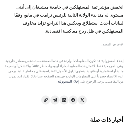
انخفض مؤشر ثقة المستهلكين في جامعة ميشيغان إلى أدنى 
مستوى له منذ بدء الولاية الثانية للرئيس ترامب في مايو، وفقًا 
لبيانات أحدث استطلاع. ويعكس هذا التراجع تزايد مخاوف 
المستهلكين في ظل رياح معاكسة اقتصادية.
عرض المصدر
إخلاء المسؤولية: قد تكون المعلومات الواردة في هذه الصفحة مستمدة من مصادر خارجية
وهي للمرجعية فقط. لا تمثل هذه المعلومات آراء أو وجهات نظر Gate ولا تشكل أي نصيحة
مالية أو استثمارية أو قانونية. ينطوي تداول الأصول الافتراضية على مخاطر عالية. يرجى
عدم الاعتماد حصرياً على المعلومات الواردة في هذه الصفحة عند اتخاذ القرارات. لمزيد
من التفاصيل، يرجى الرجوع على
إخلاء المسؤولية
.
أخبار ذات صلة