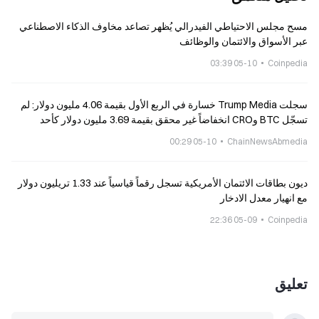
مسح مجلس الاحتياطي الفيدرالي يُظهر تصاعد مخاوف الذكاء الاصطناعي
عبر الأسواق والائتمان والوظائف
05-10 03:39
Coinpedia
سجلت Trump Media خسارة في الربع الأول بقيمة 4.06 مليون دولار: لم
تسجّل BTC وCRO انخفاضاً غير محقق بقيمة 3.69 مليون دولار كأحد
الأسباب الرئيسية
05-10 00:29
ChainNewsAbmedia
ديون بطاقات الائتمان الأمريكية تسجل رقماً قياسياً عند 1.33 تريليون دولار
مع انهيار معدل الادخار
05-09 22:36
Coinpedia
تعليق