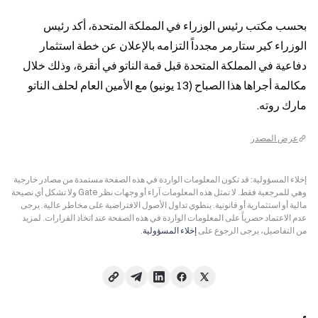
بحسب مكتب رئيس الوزراء في المملكة المتحدة، أكد رئيس 
الوزراء كير ستارمر مجدداً التزامه بالإعلان عن خطة استثمار 
دفاعية في المملكة المتحدة قبل قمة الناتو في أنقرة، وذلك خلال 
مكالمة أجراها هذا الصباح (13 يونيو) مع الأمين العام لحلف الناتو 
مارك روته.
عرض المصدر
إخلاء المسؤولية: قد تكون المعلومات الواردة في هذه الصفحة مستمدة من مصادر خارجية
وهي للمرجعية فقط. لا تمثل هذه المعلومات آراء أو وجهات نظر Gate ولا تشكل أي نصيحة
مالية أو استثمارية أو قانونية. ينطوي تداول الأصول الافتراضية على مخاطر عالية. يرجى
عدم الاعتماد حصرياً على المعلومات الواردة في هذه الصفحة عند اتخاذ القرارات. لمزيد
من التفاصيل، يرجى الرجوع على
إخلاء المسؤولية
.