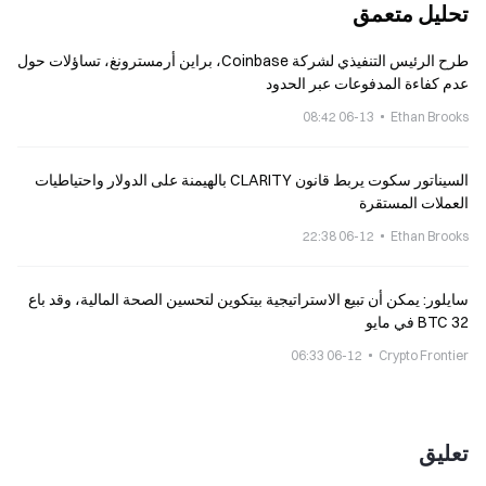
تحليل متعمق
طرح الرئيس التنفيذي لشركة Coinbase، براين أرمسترونغ، تساؤلات حول
عدم كفاءة المدفوعات عبر الحدود
06-13 08:42
Ethan Brooks
السيناتور سكوت يربط قانون CLARITY بالهيمنة على الدولار واحتياطيات
العملات المستقرة
06-12 22:38
Ethan Brooks
سايلور: يمكن أن تبيع الاستراتيجية بيتكوين لتحسين الصحة المالية، وقد باع
32 BTC في مايو
06-12 06:33
Crypto Frontier
تعليق