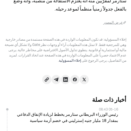
ستارمر لمقرّبين منه أنه يعتزم الاستقالة من منصبه، وأنه وضع 
بالفعل جدولاً زمنياً منظماً لموعد رحيله.
عرض المصدر
إخلاء المسؤولية: قد تكون المعلومات الواردة في هذه الصفحة مستمدة من مصادر خارجية
وهي للمرجعية فقط. لا تمثل هذه المعلومات آراء أو وجهات نظر Gate ولا تشكل أي نصيحة
مالية أو استثمارية أو قانونية. ينطوي تداول الأصول الافتراضية على مخاطر عالية. يرجى
عدم الاعتماد حصرياً على المعلومات الواردة في هذه الصفحة عند اتخاذ القرارات. لمزيد
من التفاصيل، يرجى الرجوع على
إخلاء المسؤولية
.
أخبار ذات صلة
05-16 08:43
رئيس الوزراء البريطاني ستارمر يخطط لزيادة الإنفاق الدفاعي
بمقدار 18 مليار جنيه إسترليني في خضم أزمة سياسية