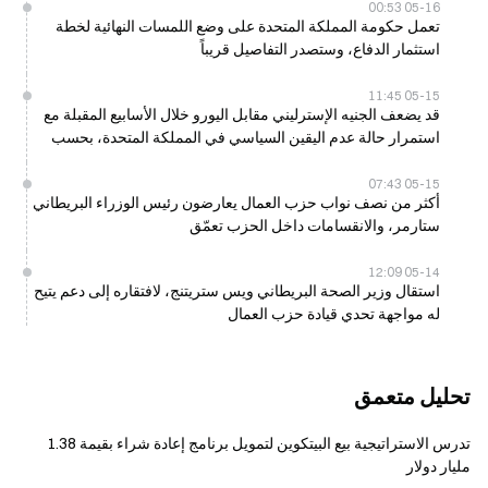
05-16 00:53
تعمل حكومة المملكة المتحدة على وضع اللمسات النهائية لخطة
استثمار الدفاع، وستصدر التفاصيل قريباً
05-15 11:45
قد يضعف الجنيه الإسترليني مقابل اليورو خلال الأسابيع المقبلة مع
استمرار حالة عدم اليقين السياسي في المملكة المتحدة، بحسب
كومرتس بنك
05-15 07:43
أكثر من نصف نواب حزب العمال يعارضون رئيس الوزراء البريطاني
ستارمر، والانقسامات داخل الحزب تعمّق
05-14 12:09
استقال وزير الصحة البريطاني ويس ستريتنج، لافتقاره إلى دعم يتيح
له مواجهة تحدي قيادة حزب العمال
تحليل متعمق
تدرس الاستراتيجية بيع البيتكوين لتمويل برنامج إعادة شراء بقيمة 1.38
مليار دولار