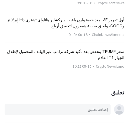
05-16 11:26
CryptoFrontNews
أول تقرير 13F بعد حقبة وارن بافيت: بيركشاير هاثاواي تشتري دلتا إيرلاينز
وGOOG، وتُغلق صفقة شيفرون لتحقيق أرباح
05-16 02:05
ChainNewsAbmedia
سعر TRUMP ينخفض بعد تأكيد شركة ترامب عبر الهاتف المحمول لإطلاق
الجهاز T1 القادم
05-15 10:22
Crypto News Land
تعليق