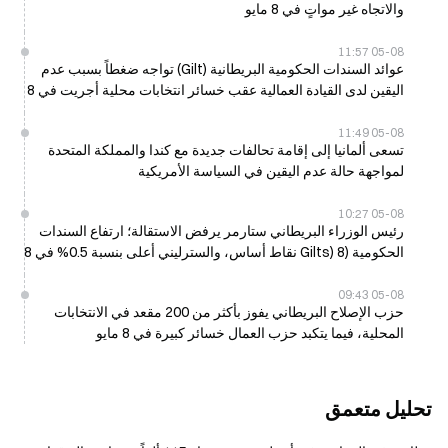
والاتجاه غير مواتٍ في 8 مايو
05-08 11:57
عوائد السندات الحكومية البريطانية (Gilt) تواجه ضغطاً بسبب عدم
اليقين لدى القيادة العمالية عقب خسائر انتخابات محلية أجريت في 8
مايو
05-08 11:49
تسعى ألمانيا إلى إقامة تحالفات جديدة مع كندا والمملكة المتحدة
لمواجهة حالة عدم اليقين في السياسة الأمريكية
05-08 10:27
رئيس الوزراء البريطاني ستارمر يرفض الاستقالة؛ ارتفاع السندات
الحكومية (Gilts) 8 نقاط أساس، والسترليني أعلى بنسبة 0.5% في 8
مايو
05-08 09:43
حزب الإصلاح البريطاني يفوز بأكثر من 200 مقعد في الانتخابات
المحلية، فيما يتكبد حزب العمال خسائر كبيرة في 8 مايو
تحليل متعمق