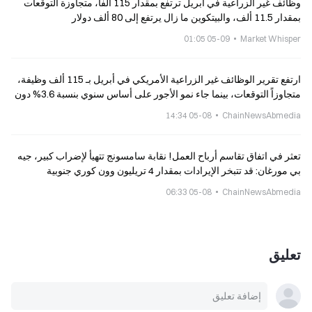
وظائف غير الزراعية في أبريل ترتفع بمقدار 115 ألفاً، متجاوزة التوقعات
بمقدار 11.5 ألف، والبيتكوين ما زال يرتفع إلى 80 ألف دولار
05-09 01:05
Market Whisper
ارتفع تقرير الوظائف غير الزراعية الأمريكي في أبريل بـ 115 ألف وظيفة،
متجاوزاً التوقعات، بينما جاء نمو الأجور على أساس سنوي بنسبة 3.6% دون
التوقعات، وواصل مؤشر S&P 500 الصعود للأسبوع السادس على التوالي.
05-08 14:34
ChainNewsAbmedia
تعثر في اتفاق تقاسم أرباح العمل! نقابة سامسونج تتهيأ لإضراب كبير، جيه
بي مورغان: قد تتبخر الإيرادات بمقدار 4 تريليون وون كوري جنوبية
05-08 06:33
ChainNewsAbmedia
تعليق