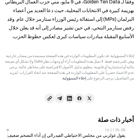
وفقاً لـ Golden Ten Data، في 9 مايو، مني حزب العمال البريطاني 
بهزيمة كبيرة في الانتخابات المحلية، حيث دعا العديد من أعضاء 
البرلمان (MPs) إلى استقالة رئيس الوزراء ستارمر خلال عام. وقد 
رفض ستارمر التنحي، في حين تشير مصادر إلى أنه قد يعلن خلال 
الأسابيع المقبلة مبادرات سياسات كبرى لعكس حظوظ الحزب.
إخلاء المسؤولية: قد تكون المعلومات الواردة في هذه الصفحة مستمدة من مصادر خارجية
وهي للمرجعية فقط. لا تمثل هذه المعلومات آراء أو وجهات نظر Gate ولا تشكل أي نصيحة
مالية أو استثمارية أو قانونية. ينطوي تداول الأصول الافتراضية على مخاطر عالية. يرجى
عدم الاعتماد حصرياً على المعلومات الواردة في هذه الصفحة عند اتخاذ القرارات. لمزيد
من التفاصيل، يرجى الرجوع على
إخلاء المسؤولية
.
أخبار ذات صلة
05-08 15:17
يقول غولزبي من مجلس الاحتياطي الفيدرالي إن أداء التضخم ضعيف