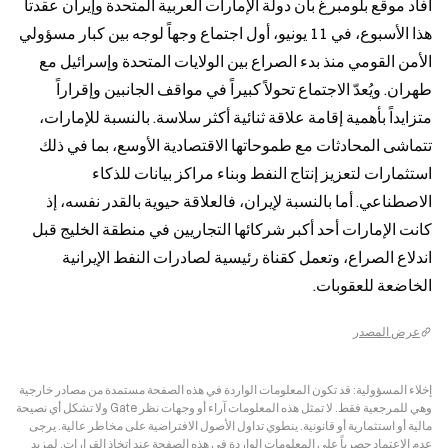
أفاد موقع بلومبرغ بأن دولة الإمارات العربية المتحدة وإيران عقدتا 
هذا الأسبوع، في 11 يونيو، أول اجتماع وجهاً لوجه بين كبار مسؤولي 
الأمن القومي منذ بدء الصراع بين الولايات المتحدة وإسرائيل مع 
طهران. ويُعدّ الاجتماع تحولاً كبيراً في مواقف الجانبين وإقراراً 
متزايداً بأهمية إقامة علاقة ثنائية أكثر سلاسة. بالنسبة للإمارات، 
تتماشى المحادثات مع طموحاتها الاقتصادية الأوسع، بما في ذلك 
استثمارات لتعزيز إنتاج النفط وبناء مراكز بيانات للذكاء 
الاصطناعي. أما بالنسبة لإيران، فالعلاقة حيوية بالقدر نفسه، إذ 
كانت الإمارات أحد أكبر شركائها التجاريين في منطقة الخليج قبل 
اندلاع الصراع، وتعمل كقناة رئيسية لصادرات النفط الإيرانية 
الخاضعة للعقوبات.
عرض المصدر
إخلاء المسؤولية: قد تكون المعلومات الواردة في هذه الصفحة مستمدة من مصادر خارجية
وهي للمرجعية فقط. لا تمثل هذه المعلومات آراء أو وجهات نظر Gate ولا تشكل أي نصيحة
مالية أو استثمارية أو قانونية. ينطوي تداول الأصول الافتراضية على مخاطر عالية. يرجى
عدم الاعتماد حصرياً على المعلومات الواردة في هذه الصفحة عند اتخاذ القرارات. لمزيد