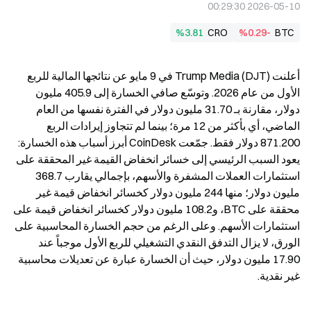
2026-05-10 00:29:30
%3.81
CRO
%0.29-
BTC
أعلنت Trump Media (DJT) في 9 مايو عن نتائجها المالية للربع 
الأول من عام 2026. وتوسّع صافي الخسارة إلى 405.9 مليون 
دولار، مقارنة بـ 31.70 مليون دولار في الفترة نفسها من العام 
الماضي، أي بأكثر من 12 مرة؛ بينما لم تتجاوز إيرادات الربع 
871.200 دولار فقط. جمّعت CoinDesk أبرز أسباب هذه الخسارة: 
يعود السبب الرئيسي إلى خسائر انخفاض القيمة غير المحققة على 
استثمارات العملات المشفرة والأسهم، بإجمالي يقارب 368.7 
مليون دولار؛ منها 244 مليون دولار كخسائر انخفاض قيمة غير 
محققة على BTC، و108.2 مليون دولار كخسائر انخفاض قيمة على 
استثمارات الأسهم. وعلى الرغم من حجم الخسارة المحاسبية على 
الورق، لا يزال التدفق النقدي التشغيلي للربع الأول موجباً عند 
17.90 مليون دولار، حيث أن الخسارة عبارة عن تعديلات محاسبية 
غير نقدية.