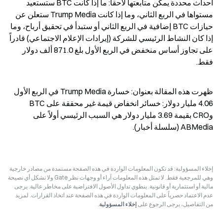
أحداث محددة يمكن متابعتها لاحقاً: ما إذا كانت BTC ستستعيد 
مستواها في الربع الثاني، وما إذا كانت Trump Media ستعلن عن 
حيازات BTC إضافية في الربع الثاني أو ستبدأ في تحقيق أرباح، وما 
إذا كان النشاط الرئيسي للشركة (إيرادات الإعلام الاجتماعي) قادراً 
على تجاوز أساس منخفض في الربع الأول بلغ 871.0 ألف دولار 
فقط.
ظهرت هذه المقالة بعنوان: خسارة Trump Media في الربع الأول 
4.06 مليار دولار: خسائر انخفاض قيمة غير محققة على BTC 
وCRO بقيمة 3.69 مليار دولار هي السبب الرئيسي أولاً على 
ABMedia (سلسلة أخبار).
إخلاء المسؤولية: قد تكون المعلومات الواردة في هذه الصفحة مستمدة من مصادر خارجية
وهي للمرجعية فقط. لا تمثل هذه المعلومات آراء أو وجهات نظر Gate ولا تشكل أي نصيحة
مالية أو استثمارية أو قانونية. ينطوي تداول الأصول الافتراضية على مخاطر عالية. يرجى
عدم الاعتماد حصرياً على المعلومات الواردة في هذه الصفحة عند اتخاذ القرارات. لمزيد
من التفاصيل، يرجى الرجوع على
إخلاء المسؤولية
.