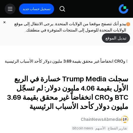
تسجيل حساب جديد
يبدو أنك تتصفح موقعنا من الولايات المتحدة. يرجى الانتقال إلى موقع
الولايات المتحدة للوصول إلى المنتجات المتوفرة في منطقتك.
تبديل الموقع
سجلت Trump Media خسارة في الربع
الأول بقيمة 4.06 مليون دولار: لم تسجّل
BTC وCRO انخفاضاً غير محقق بقيمة 3.69
مليون دولار كأحد الأسباب الرئيسية
ChainNewsAbmedia
تقارير القطاع
الأسهم
bitcoin news