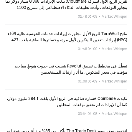
تقرير الربع الأول لشركة Cloudflare: بلغت الإيرادات 6.398 مليار دولار بما
يتجاوز التوقعات، وأدت تطبيقات الذكاء الاصطناعي إلى تسريح 1100
موظف
05-09 02:48
Market Whisper
نتائج TeraWulf للربع الأول: تجاوزت إيرادات خدمات الحوسبة عالية الأداء
(HPC) إيرادات تعدين البيتكوين لأول مرة، وخسائرها الصافية بلغت 427
مليون دولار
05-09 01:56
Market Whisper
تعطّل في مخططات تطبيق Revolut يتسبب في حدوث هبوطٍ مفاجئ
مؤقت في سعر البيتكوين، ما أثار ارتباك المستخدمين
05-09 01:09
Market Whisper
تكبدت Coinbase خسارة صافية في الربع الأول بلغت 394.1 مليون دولار،
كما أن الإيرادات لم تحقق توقعات المحللين
05-08 03:54
Market Whisper
انخفض سعر سهم The Trade Desk بأكثر من 85% منذ أعلى مستوى له،