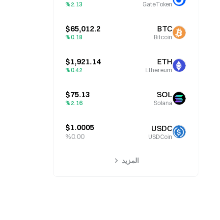
%2.13
GateToken
$65,012.2
BTC
%0.18
Bitcoin
$1,921.14
ETH
%0.42
Ethereum
$75.13
SOL
%2.16
Solana
$1.0005
USDC
%0.00
USDCoin
المزيد