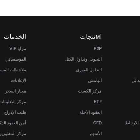
اмنتجات
الخدمات
P2P
مزايا VIP
التحويل وتداول الكتل
المؤسساتي
التداول الفوري
ملاحظات المس
 بُل
الهامش
الإعلانات
مركز الكسب
معيار السعر
ETF
مركز التعليمات
العقود الآجلة
طلب الإدراج
لارتباط
CFD
أمن العقود الذك
الأسهم
مركز المطورين (PI