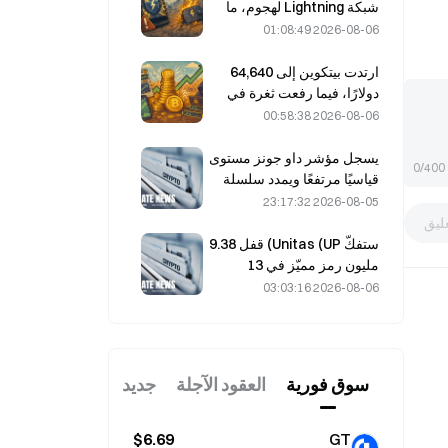
بأكمله
شبكة Lightning لهجوم، ما
أدى إلى توقّفها مؤقتًا عن
2026-08-06 01:08:49
العمل، وأكّد الفريق الرسمي
عدم فقدان أموال المستخدمين.
ارتدت بيتكوين إلى 64,640
دولارًا، فيما رفعت ثغرة في
Coldcard عدد المحافظ
2026-08-06 00:58:38
النشطة إلى أعلى مستوى له
في ثلاثة أشهر.
يسجل مؤشر داو جونز مستوى
0/400
قياسيًا مرتفعًا ويمدد سلسلة
مكاسبه لليوم الخامس على
2026-08-05 23:17:32
التوالي خلال التداولات الليلية؛
ليق
واستثمارات الذكاء الاصطناعي
ستفكّ Unitas (UP) قفل 9.38
تقود المكاسب
مليون رمز مميّز في 13
أغسطس، بقيمة 3.18 مليون
2026-08-06 03:03:16
دولار.
سوق فوریة
العقود الآجلة
جديد
$6.69
GT