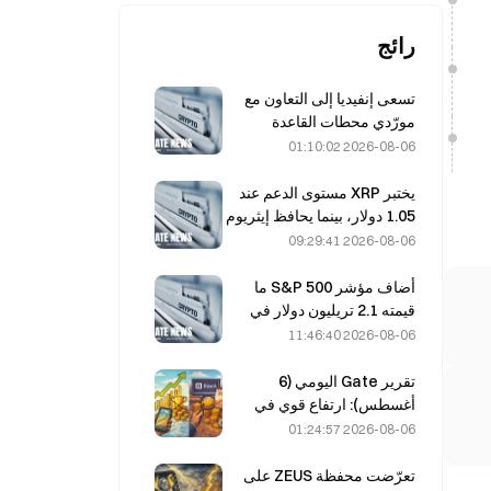
رائج
تسعى إنفيديا إلى التعاون مع
مورّدي محطات القاعدة
الصينيين المزوّدة بالذكاء
2026-08-06 01:10:02
الاصطناعي لنشر شبكة الجيل
السادس (6G).
يختبر XRP مستوى الدعم عند
1.05 دولار، بينما يحافظ إيثريوم
على مستوى 1,908 دولارات
2026-08-06 09:29:41
وسط ضعف حجم التداول
أضاف مؤشر S&P 500 ما
قيمته 2.1 تريليون دولار في
أغسطس، مرتفعًا بنسبة
2026-08-06 11:46:40
3.12%، بينما لم يحقق بيتكوين
سوى مكاسب بنسبة 2%.
تقرير Gate اليومي (6
أغسطس): ارتفاع قوي في
الأسهم الممتازة لشركة
2026-08-06 01:24:57
Strategy، STRC؛ وBlock
ترفع توقعاتها للعام 2026
تعرّضت محفظة ZEUS على