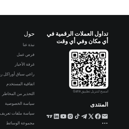
تداول العملات الرقمية في
حول
أي مكان وفي أي وقت
نبذة عنا
فرص عمل
غرفة الأخبار
راعي سباق أوراكل ريد
اتفاقية المستخدم
امسح لتنزيل تطبيق Gate
التحذير من المخاطر
المنتدى
سياسة الخصوصية
سياسة ملفات تعريف ا
مجموعة الوسائط