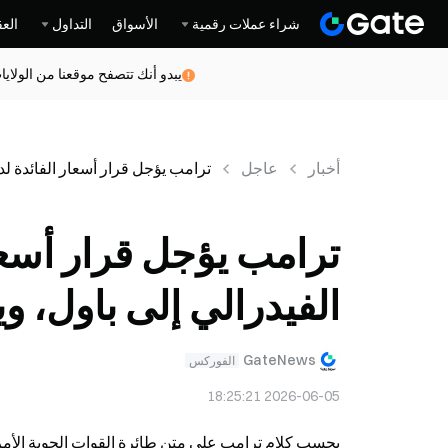
شراء عملات رقمية
الأسواق
التداول
العق
يبدو أنك تتصفح موقعنا من الولاي
أخبار
عاجل
ترامب يؤجل قرار أسعار الفائدة لد
ترامب يؤجل قرار أسعا
الفيدرالي إلى باول، 
GateNews
الفوركس
2026-06-05 18:25:21