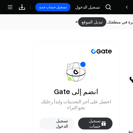
تسجيل الدخول
مكافآت
تسجيل حساب جديد
وفرة في منطقتك.
تبديل الموقع
انضم إلى Gate
احصل على آخر التحديثات وابدأ رحلتك
نحو الثراء
تسجيل
تسجيل
حساب
الدخول
بحسب كلام ترامب على متن طائرة القوات الجوية الأمريكية (Air Force One) في 6 يونيو، قال الرئيس الأمريكي إنه يأمل في رؤية 
جديد