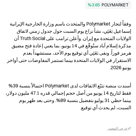
%3.65
POLYMARKET
وفقاً لتجار Polymarket والمتحدث باسم وزارة الخارجية الإيرانية 
إسماعيل بَغَئِي، نشأ نزاع يوم السبت حول جدول زمني لاتفاق 
الولايات المتحدة مع إيران. وأعلن ترامب على Truth Social أن 
مذكرة إسلام آباد ستُوقّع في 14 يونيو، بما يعني إعادة فتح مضيق 
هرمز فوراً. ونفى بَغَئِي أي توقيع يوم الأحد، مستشهداً بعدم 
الاستقرار في الولايات المتحدة بينما تستمر المفاوضات حتى أواخر 
يونيو 2026.
أسندت منصة تتبّع الاتفاقات لدى Polymarket احتمالاً بنسبة 39% 
فقط لتاريخ 14 يونيو من أصل حجم إجمالي قدره 47.1 مليون دولار، 
بينما حظي 31 يوليو بتفضيل بنسبة 89%. وحتى بعد ظهر يوم 
السبت، لم يحدث أي توقيع.
عرض المصدر