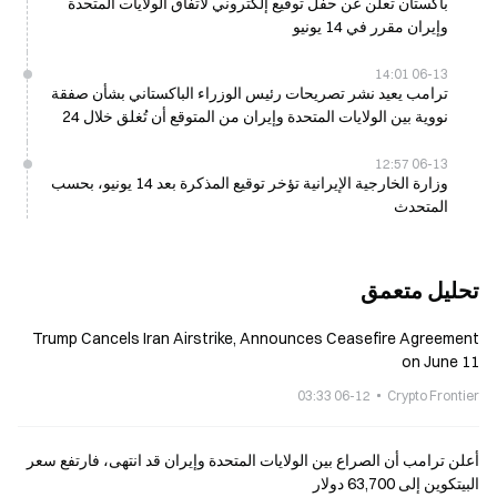
باكستان تعلن عن حفل توقيع إلكتروني لاتفاق الولايات المتحدة
وإيران مقرر في 14 يونيو
06-13 14:01
ترامب يعيد نشر تصريحات رئيس الوزراء الباكستاني بشأن صفقة
نووية بين الولايات المتحدة وإيران من المتوقع أن تُغلق خلال 24
ساعة
06-13 12:57
وزارة الخارجية الإيرانية تؤخر توقيع المذكرة بعد 14 يونيو، بحسب
المتحدث
تحليل متعمق
Trump Cancels Iran Airstrike, Announces Ceasefire Agreement
on June 11
06-12 03:33
Crypto Frontier
أعلن ترامب أن الصراع بين الولايات المتحدة وإيران قد انتهى، فارتفع سعر
البيتكوين إلى 63,700 دولار