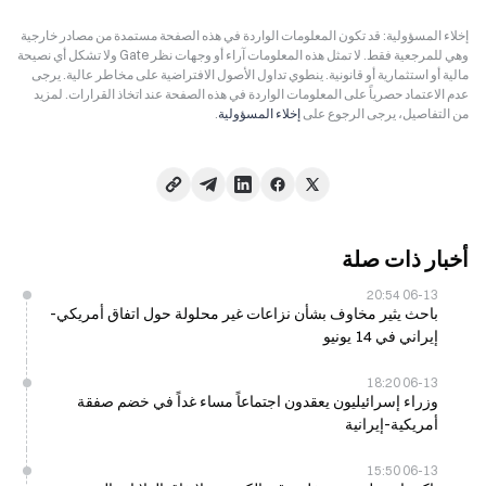
إخلاء المسؤولية: قد تكون المعلومات الواردة في هذه الصفحة مستمدة من مصادر خارجية
وهي للمرجعية فقط. لا تمثل هذه المعلومات آراء أو وجهات نظر Gate ولا تشكل أي نصيحة
مالية أو استثمارية أو قانونية. ينطوي تداول الأصول الافتراضية على مخاطر عالية. يرجى
عدم الاعتماد حصرياً على المعلومات الواردة في هذه الصفحة عند اتخاذ القرارات. لمزيد
من التفاصيل، يرجى الرجوع على
إخلاء المسؤولية
.
أخبار ذات صلة
06-13 20:54
باحث يثير مخاوف بشأن نزاعات غير محلولة حول اتفاق أمريكي-
إيراني في 14 يونيو
06-13 18:20
وزراء إسرائيليون يعقدون اجتماعاً مساء غداً في خضم صفقة
أمريكية-إيرانية
06-13 15:50