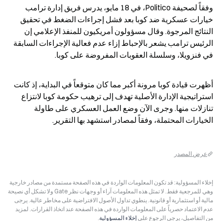
وفقاً لصحيفة Politico، في 18 مايو، يدرس فريق إدارة ترامب 
خيارات عسكرية ضد كوبا بعد فشل إجراءات الضغط في تحقيق 
النتائج المرجوة. وقال مسؤولون أمريكيون للمنفذ الإعلامي إن 
الرئيس ترامب يشعر بالإحباط إزاء عدم فعالية الإجراءات السابقة 
في فنزويلا، وسلسلة العقوبات المفروضة على كوبا.
أظهرت قيادة كوبا مرونة أكبر مما كان متوقعاً في البداية، إذ كانت 
استراتيجية الإدارة الأصلية تهدف إلى ترهيب حكومة كوبا لانتزاع 
تنازلات منها. وجرى الآن وضع العمل العسكري على طاولة 
الخيارات المحتملة، وفقاً لمصادر استشهد بها التقرير.
عرض المصدر
إخلاء المسؤولية: قد تكون المعلومات الواردة في هذه الصفحة مستمدة من مصادر خارجية
وهي للمرجعية فقط. لا تمثل هذه المعلومات آراء أو وجهات نظر Gate ولا تشكل أي نصيحة
مالية أو استثمارية أو قانونية. ينطوي تداول الأصول الافتراضية على مخاطر عالية. يرجى
عدم الاعتماد حصرياً على المعلومات الواردة في هذه الصفحة عند اتخاذ القرارات. لمزيد
من التفاصيل، يرجى الرجوع على
إخلاء المسؤولية
.