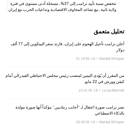
تنخفض نسبة تأييد ترامب إلى 37%، مسجلة أدنى مستوى في فترة
ولاية ثانية، مع تصاعد المخاوف الاقتصادية وتداعيات الحرب مع إيران
تحليل متعمق
أعلن ترامب تأجيل الهجوم على إيران، فارتد سعر البيتكوين إلى 77 ألف
دولار.
05-19 01:16
Market Whisper
من المقرر أن يُؤدى اليمين لمنصب رئيس مجلس الاحتياطي الفيدرالي أمام
كيفن وورش في 22 مايو
05-18 23:42
Lucas Bennett
نشر ترامب صورة اعتقال لـ “أجانب رماديين” مؤكداً أنها صورة مولدة
بالذكاء الاصطناعي
05-18 03:00
Market Whisper