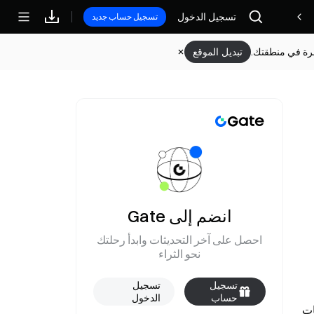
تسجيل الدخول
مكافآت
تسجيل حساب جديد
وفرة في منطقتك.
تبديل الموقع
انضم إلى Gate
احصل على آخر التحديثات وابدأ رحلتك
نحو الثراء
تسجيل
تسجيل
حساب
الدخول
، فإن XTIUSD (WTI Crude USOIL) قد ارتفع بنسبة 4% خلال فترة قصيرة. التقلبات 
جديد