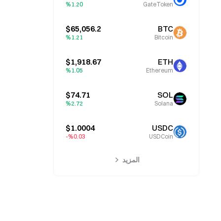
%1.20
GateToken
$65,056.2
BTC
%1.21
Bitcoin
$1,918.67
ETH
%1.05
Ethereum
$74.71
SOL
%2.72
Solana
$1.0004
USDC
%0.03-
USDCoin
المزيد