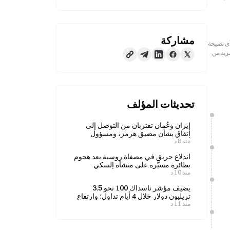
مشاركة
رجعية فقط. لا تمثل هذه المعلومات آراء أو وجهات نظر Gate ولا تشكل أي نصيحة
مزيد من
تحديثات المؤلف
إيران وعُمان تقتربان من التوصل إلى
اتفاق بشأن مضيق هرمز، ومسؤول
منذ 8 د
أمريكي يقول إن الاتفاق متوقع قريبًا
اندلاع حريق في مصفاة روسية بعد هجوم
بطائرة مسيّرة على منشأة إلسكي
منذ 10 د
يضيف مؤشر ناسداك 100 نحو 3.5
تريليون دولار خلال 4 أيام تداول؛ وارتفاع
منذ 11 د
سهم بالانتير بنسبة 39.78% بعد إعلان
النتائج المالية