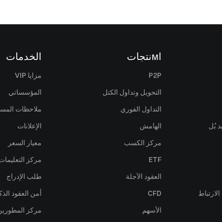
اмنتجات
الخدمات
P2P
مزايا VIP
التحويل وتداول الكتل
المؤسساتي
التداول الفوري
ملاحظات المس
 بُل
الهامش
الإعلانات
مركز الكسب
معيار السعر
ETF
مركز التعليمات
العقود الآجلة
طلب الإدراج
لارتباط
CFD
أمن العقود الذك
الأسهم
مركز المطورين (PI