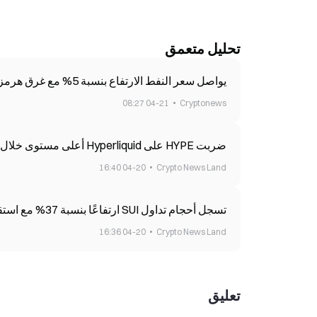
تحليل متعمق
يواصل سعر النفط الارتفاع بنسبة 5% مع غرق هرمز في الظلام واستيلاء الولايات المتحدة على سفينة إيرانية
04-21 08:27
Cryptonews
ضربت HYPE على Hyperliquid أعلى مستوى خلال 60 يومًا على زخم HIP4
04-20 16:40
Crypto News Land
تسجل أحجام تداول SUI ارتفاعًا بنسبة 37% مع استقرار السعر بالقرب من القاعدة الرئيسية
04-20 16:36
Crypto News Land
تعليق