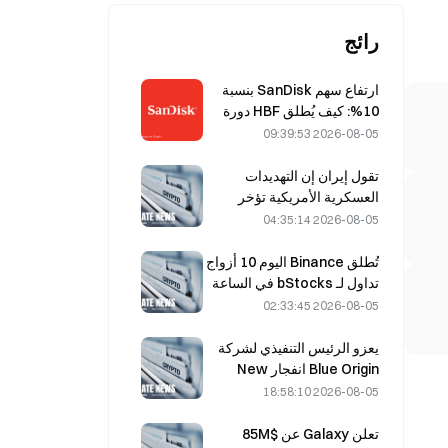
رائج
ارتفاع سهم SanDisk بنسبة
10%: كيف يُطلق HBF دورة
جديدة في تخزين الذكاء
2026-08-05 09:39:53
الاصطناعي، وهل يمكن للنتائج
المالية تأكيد مبررات النمو؟
تقول إيران إن التهديدات
العسكرية الأمريكية تؤخر
اتفاقها مع عُمان بشأن مضيق
2026-08-05 04:35:14
هرمز في 5 أغسطس
تُطلق Binance اليوم 10 أزواج
تداول لـ bStocks في الساعة
20:00 بتوقيت UTC+8، من
2026-08-05 02:33:45
دون رسوم مُصنِّع.
يعزو الرئيس التنفيذي لشركة
Blue Origin انفجار New
Glenn في مايو إلى تعطل
2026-08-05 18:58:10
صمام محرك BE-4
تعلن Galaxy عن $85M