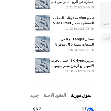
خسارة في الربع الثاني من عام
2026؛ إذ جاءت الإيرادات أقل
2026-08-05 17:52:57
من التوقعات بمقدار 300 مليون
دولار، وتراجع سهمها بنسبة
تدمج Visa مدفوعات العملات
7.23٪
المستقرة ضمن Visa Direct
0/400
عبر شراكة مع Zerohash
2026-08-05 17:03:15
ليق
تسجّل Tanger نموًا في
المبيعات بنسبة 5%، مدفوعًا
بسياحة كأس العالم خلال
2026-08-05 15:55:54
شهري يونيو ويوليو.
تدرس SK Hynix احتمال تجزئة
الأسهم مع ارتفاع سعر سهمها،
ويقول مسؤول تنفيذي إن ذلك
2026-08-05 12:16:39
«ليس مستحيلاً»
سوق فوریة
العقود الآجلة
جديد
$6.7
GT