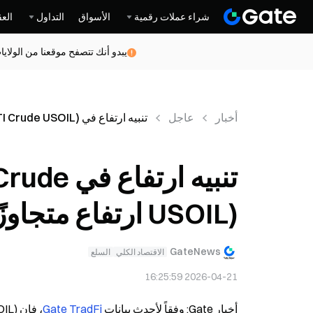
شراء عملات رقمية
الأسواق
التداول
العق
يبدو أنك تتصفح موقعنا من الولاي
أخبار
عاجل
تنبيه ارتفاع في TradFi: XTIUSD (WTI Crude USOIL) ارتفاع متجاوزًا 4%
تنبيه ارت
USOIL) ارتفاع متجاوزًا 4%
GateNews
الاقتصاد الكلي
السلع
2026-04-21 16:25:59
أخبار Gate: وفقاً لأحدث بيانات 
Gate TradFi