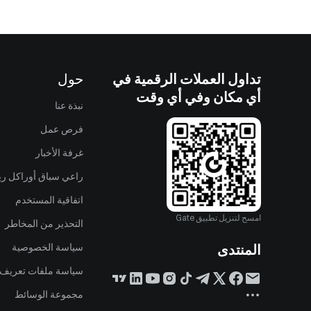
تداول العملات الرقمية في
حول
أي مكان وفي أي وقت
نبذة عنا
فرص عمل
غرفة الأخبار
راعي سباق أوراكل ريد
اتفاقية المستخدم
امسح لتنزيل تطبيق Gate
التحذير من المخاطر
المنتدى
سياسة الخصوصية
سياسة ملفات تعريف ا
مجموعة الوسائط