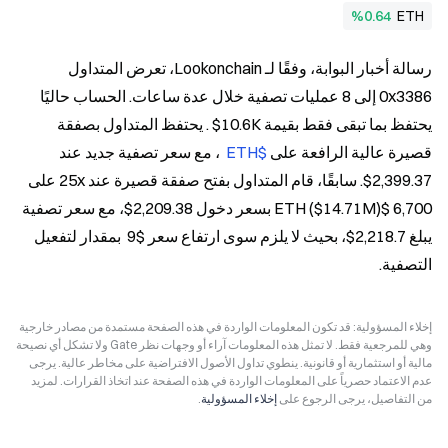
%0.64
ETH
رسالة أخبار البوابة، وفقًا لـ Lookonchain، تعرض المتداول 
0x3386 إلى 8 عمليات تصفية خلال عدة ساعات. الحساب حاليًا 
يحتفظ بما تبقى فقط بقيمة 10.6K$ . يحتفظ المتداول بصفقة 
قصيرة عالية الرافعة على 
$ETH 
 ، مع سعر تصفية جديد عند 
2,399.37$. سابقًا، قام المتداول بفتح صفقة قصيرة عند 25x على 
6,700 $ETH ($14.71M) بسعر دخول 2,209.38$، مع سعر تصفية 
يبلغ 2,218.7$، بحيث لا يلزم سوى ارتفاع سعر $9  بمقدار لتفعيل 
التصفية.
إخلاء المسؤولية: قد تكون المعلومات الواردة في هذه الصفحة مستمدة من مصادر خارجية
وهي للمرجعية فقط. لا تمثل هذه المعلومات آراء أو وجهات نظر Gate ولا تشكل أي نصيحة
مالية أو استثمارية أو قانونية. ينطوي تداول الأصول الافتراضية على مخاطر عالية. يرجى
عدم الاعتماد حصرياً على المعلومات الواردة في هذه الصفحة عند اتخاذ القرارات. لمزيد
من التفاصيل، يرجى الرجوع على
إخلاء المسؤولية
.