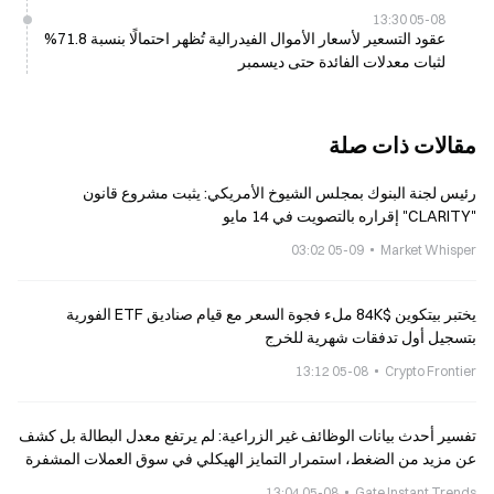
05-08 13:30
عقود التسعير لأسعار الأموال الفيدرالية تُظهر احتمالًا بنسبة 71.8%
لثبات معدلات الفائدة حتى ديسمبر
مقالات ذات صلة
رئيس لجنة البنوك بمجلس الشيوخ الأمريكي: يثبت مشروع قانون
"CLARITY" إقراره بالتصويت في 14 مايو
05-09 03:02
Market Whisper
يختبر بيتكوين $84K ملء فجوة السعر مع قيام صناديق ETF الفورية
بتسجيل أول تدفقات شهرية للخرج
05-08 13:12
Crypto Frontier
تفسير أحدث بيانات الوظائف غير الزراعية: لم يرتفع معدل البطالة بل كشف
عن مزيد من الضغط، استمرار التمايز الهيكلي في سوق العملات المشفرة
05-08 13:04
Gate Instant Trends