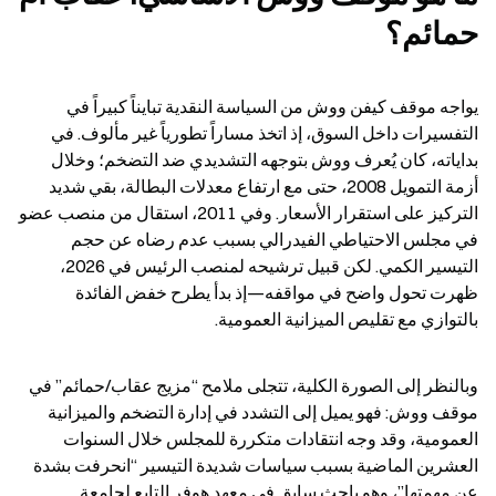
حمائم؟
يواجه موقف كيفن ووش من السياسة النقدية تبايناً كبيراً في 
التفسيرات داخل السوق، إذ اتخذ مساراً تطورياً غير مألوف. في 
بداياته، كان يُعرف ووش بتوجهه التشديدي ضد التضخم؛ وخلال 
أزمة التمويل 2008، حتى مع ارتفاع معدلات البطالة، بقي شديد 
التركيز على استقرار الأسعار. وفي 2011، استقال من منصب عضو 
في مجلس الاحتياطي الفيدرالي بسبب عدم رضاه عن حجم 
التيسير الكمي. لكن قبيل ترشيحه لمنصب الرئيس في 2026، 
ظهرت تحول واضح في مواقفه—إذ بدأ يطرح خفض الفائدة 
بالتوازي مع تقليص الميزانية العمومية.
وبالنظر إلى الصورة الكلية، تتجلى ملامح “مزيج عقاب/حمائم” في 
موقف ووش: فهو يميل إلى التشدد في إدارة التضخم والميزانية 
العمومية، وقد وجه انتقادات متكررة للمجلس خلال السنوات 
العشرين الماضية بسبب سياسات شديدة التيسير “انحرفت بشدة 
عن مهمتها”، وهو باحث سابق في معهد هوفر التابع لجامعة 