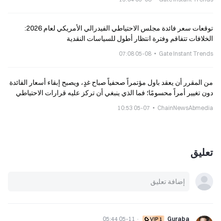
توقعات سعر فائدة مجلس الاحتياطي الفيدرالي الأمريكي لعام 2026:
الخلافات تتفاقم وفترة انتظار أطول للسياسات النقدية
05-08 07:08
Gate Instant Trends
من المقرر أن يعقد باول مؤتمراً صحفياً صباح غدٍ، ويصبح إبقاء أسعار الفائدة
دون تغيير أمراً محسومًا؛ فما الذي ينبغي أن تركز عليه قرارات الاحتياطي
الفيدرالي هذه المرة؟
05-07 10:53
ChainNewsAbmedia
تعليق
05-11 05:44
·
Guraba