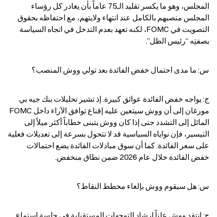
المجلس، وهو ما يكسر تقليد الـ75 عاماً بأن يغادر كل رؤساء 
المجلس منصبهم بالكامل عند انتهاء ولايتهم، مع احتفاظه بحقوق 
التصويت في FOMC، لكنه تعهد بعدم التدخل في اتجاه السياسة 
بصفتِه “رئيس الظل”.
س: ما مدى احتمال خفض الفائدة بعد تولي ووش المنصب؟
ج: يواجه خفض الفائدة عوائق كبيرة. إذ تشير تحليلات بنك جيه بي 
مورغان إلى أن ووش سيتعين عليه إقناع توافق الآراء داخل FOMC 
المائل إلى التشدد حتى إذا كان ووش يتبنى خطاباً أكثر ميلاً إلى 
التيسير، فإن نواياه السياسية قد لا تتحول بسرعة إلى تعديلات فعلية 
على سعر الفائدة. كما أن سوق مبادلات الفائدة يضع احتمالات 
خفض الفائدة خلال عام 2026 ضمن نطاق منخفض.
س: هل سيقوم ووش بإلغاء مخطط النقاط؟
ج: انتقد ووش علناً إرشاد التوجهات المستقبلية في جلسة استماع 