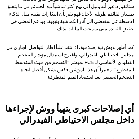
ستانفورد. غير أنه يميل إلى نهج أكثر تماشياً مع الحمائم في ما يتعلق 
بمسار الفائدة طويلة الأجل: فهو يقر بأن ابتكارات تقنية مثل الذكاء 
الاصطناعي ستفضي إلى آثار انكماشية بنيوية، ويدعم المضي في 
خفض الفائدة متى سمحت البيانات بذلك.
كما أظهر ووش نية إصلاحية، إذ انتقد علناً إطار التواصل الجاري في 
مجلس الاحتياطي الفيدرالي، واقترح استبدال مؤشر التضخم 
التقليدي الأساسي لـ PCE بمؤشر “التضخم من حيث المتوسط 
المقطوع”، معتبراً أن هذا المؤشر يعكس بشكل أفضل اتجاه 
التضخم الحقيقي بعد استبعاد القيم المتطرفة.
أي إصلاحات كبرى يتهيأ ووش لإجراءها 
داخل مجلس الاحتياطي الفيدرالي