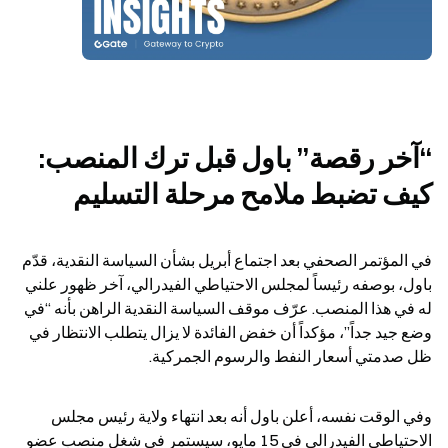
“آخر رقصة” باول قبل ترك المنصب: 
كيف تضبط ملامح مرحلة التسليم
في المؤتمر الصحفي بعد اجتماع أبريل بشأن السياسة النقدية، قدّم 
باول، بوصفه رئيساً لمجلس الاحتياطي الفيدرالي، آخر ظهور علني 
له في هذا المنصب. عرّف موقف السياسة النقدية الراهن بأنه “في 
وضع جيد جداً”، مؤكداً أن خفض الفائدة لا يزال يتطلب الانتظار في 
ظل صدمتي أسعار النفط والرسوم الجمركية.
وفي الوقت نفسه، أعلن باول أنه بعد انتهاء ولاية رئيس مجلس 
الاحتياطي الفيدرالي في 15 مايو، سيستمر في شغل منصب عضو 