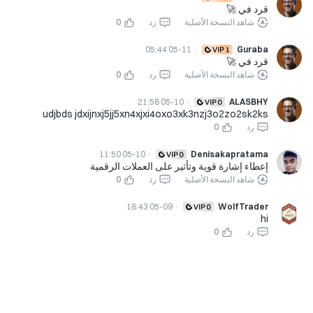
قرد في 🚀
شاهد النسخة الأصلية
رد
0
05-11 05:44
·
Guraba
قرد في 🚀
شاهد النسخة الأصلية
رد
0
05-10 21:58
·
ALASBHY
udjbds jdxijnxj5jj5xn4xjxi4oxo3xk3nzj3o2zo2sk2ks
رد
0
05-10 11:50
·
Denisakapratama
إعطاء إشارة قوية وتأثير على العملات الرقمية
شاهد النسخة الأصلية
رد
0
05-09 18:43
·
WolfTrader
hi
رد
0