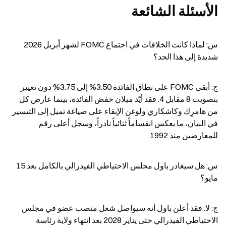
الأسئلة الشائعة
س: لماذا كانت الخلافات في اجتماع FOMC لشهر أبريل 2026 
شديدة إلى هذا الحد؟
ج: أبقى FOMC على نطاق الفائدة 3.50% إلى 3.75% دون تغيير 
بتصويت 8 مقابل 4. فقد أيّد ميلان خفض الفائدة، بينما عارض كل 
من هامرِك وكاشكاري ولوغن الإبقاء على صياغة تميل إلى التيسير 
في البيان، ما يعكس انقساماً ثنائياً نادراً، وسجل أعلى رقم 
للمعارضين منذ 1992.
س: هل سيغادر باول مجلس الاحتياطي الفيدرالي بالكامل بعد 15 
مايو؟
ج: لا. فقد أعلن باول أنه سيواصل شغل منصب عضو في مجلس 
الاحتياطي الفيدرالي حتى يناير 2028 بعد انتهاء ولاية رئاسة 