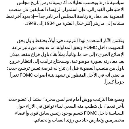
سياسية نادرة. وبحسب تحليلات أكاديمية تدرس تاريخ مجلس 
الاحتياطي الفيدرالي، فإن استمرار الرؤساء السابقين في منصب 
العضوية بعد مغادرة رئاسة المجلس أمر نادر جداً—إذ يعود آخر نمط 
مشابه إلى مارينر إكلز خلال الفترة من 1934 إلى 1948.
وتكمن الآثار المتعددة لهذا الترتيب في: أولاً، يحتفظ باول بحق 
التصويت داخل FOMC وبحق المداولة، ما قد يحد من تأثير نزعة 
الإصلاح الجريء إلى حد ما. وثانياً، يملأ بقاء باول فراغ مقعد ميلان 
بعد مغادرته بصورة موضوعية، وسيحتاج ترامب إلى انتظار خروج 
باول من منصب العضوية قبل أن تتاح له فرصة تعيين ترشيح جديد؛ 
ما يعني أنه في الأجل المنظور لن تشهد بنية أصوات FOMC تغيراً 
حزبياً كبيراً.
ويضع هذا الترتيب ووش أمام تحدٍ ليس مجرد “استبدال عضو جديد 
بآخر قديم”، بل يتطلب منه السعي لبناء توافق في الآراء حول 
السياسة داخل FOMC يتسم بوجود رئيس سابق قوي وأعضاء 
مخضرمين وتعارض حاد بين رؤى العقاب والحمائم.