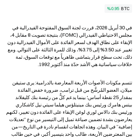
%0.95
BTC
في 30 أبريل 2026، قررت لجنة السوق المفتوحة الفيدرالية في 
مجلس الاحتياطي الفيدرالي (FOMC)، بنتيجة تصويت 8 مقابل 4، 
الإبقاء على نطاق الهدف لسعر الفائدة على الأموال الفيدرالية دون 
تغيير عند 3.50% إلى 3.75%، وذلك للمرة الثالثة على التوالي. ومع 
ذلك، تحت سطح قرار يتماشى ظاهرياً مع توقعات السوق، ثمة 
خلافات سياساتية هي الأشد حدّة منذ أكتوبر 1992.
تتسم مكونات الأصوات الأربعة المعارضة بالدرامية: يرى ستيفن 
ميلان، العضو المُرشَّح من قبل ترامب، ضرورة خفض الفائدة 
بمقدار 25 نقطة أساس؛ بينما يدعم كلٌّ من رئيسة بنك كليفلاند 
بيتس هامرِك ورئيس بنك مينيتلؤس هيلما سيتي نيل كاشكاري 
ورئيس بنك دالاس لوري لوغن الإبقاء على الفائدة دون تغيير، لكنهم 
يعارضون بشدة تضمين صياغة تميل إلى التيسير من نوع “تعديلات 
إضافية” في البيان. وهذه اتجاهات انقسام نادرة في التاريخ—من 
بين المعترضين الأربعة، طالب واحد بتيسير أكبر، في حين طالب 