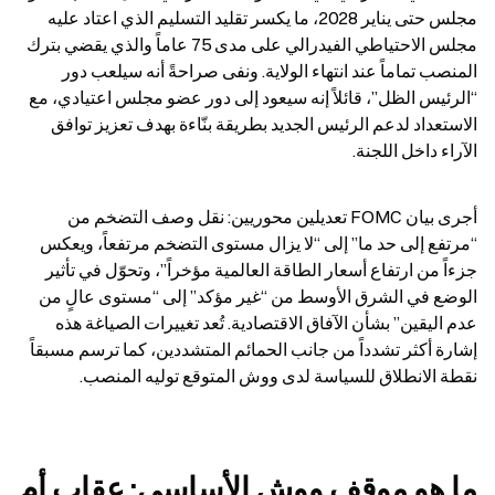
مجلس حتى يناير 2028، ما يكسر تقليد التسليم الذي اعتاد عليه 
مجلس الاحتياطي الفيدرالي على مدى 75 عاماً والذي يقضي بترك 
المنصب تماماً عند انتهاء الولاية. ونفى صراحةً أنه سيلعب دور 
“الرئيس الظل”، قائلاً إنه سيعود إلى دور عضو مجلس اعتيادي، مع 
الاستعداد لدعم الرئيس الجديد بطريقة بنّاءة بهدف تعزيز توافق 
الآراء داخل اللجنة.
أجرى بيان FOMC تعديلين محوريين: نقل وصف التضخم من 
“مرتفع إلى حد ما” إلى “لا يزال مستوى التضخم مرتفعاً، ويعكس 
جزءاً من ارتفاع أسعار الطاقة العالمية مؤخراً”، وتحوّل في تأثير 
الوضع في الشرق الأوسط من “غير مؤكد” إلى “مستوى عالٍ من 
عدم اليقين” بشأن الآفاق الاقتصادية. تُعد تغييرات الصياغة هذه 
إشارة أكثر تشدداً من جانب الحمائم المتشددين، كما ترسم مسبقاً 
نقطة الانطلاق للسياسة لدى ووش المتوقع توليه المنصب.
ما هو موقف ووش الأساسي: عقاب أم 