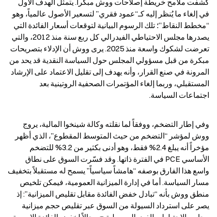
كشفت ملامح خريطة إصلاحات ووش مبكراً. يتمثل الهدف الأول 
في إلغاء ما يُنظر إليه كـ“عمود فقري” لتسعير الأصول عالمياً، وهو 
“مخطط النقاط”؛ تلك الرسوم البيانية لتوقعات أسعار الفائدة التي 
يصدرها مجلس الاحتياطي الفيدرالي كل ربع سنة منذ 2012، والتي 
تعرضت لشكوك واسعة منذ 2025. يرى ووش أن الإدلاء بتصريحات 
مبكرة من قبل مسؤولي المجلس حول السياسة النقدية قد يحد من 
المرونة في صنع القرار، وأنه يهدف إلى تقليل الاعتماد على الإرشاد 
المستقبلي، وربما إلغاء المؤتمرات الصحفية الروتينية بعد 
اجتماعات السياسة.
وفي إطار التضخم، ووفقاً لما نقلته وكالة شينخوا المالية، يروج 
ووش لمؤشر “التضخم من حيث المتوسط المقطوع”، الذي أظهر 
مؤخراً أنه يبلغ 2.4% فقط، وهو أدنى بكثير من 3.2% للتضخم 
الأساسي PCE في الفترة ذاتها. وقد فسّرت السوق على نطاق 
واسع هذا الفارق بوصفه “هامشاً سياسياً” يسمح له مستقبلاً بتخفيف 
مسار السياسة. أما في إدارة الميزانية العمومية، فيمكن تلخيص 
منطق ووش بأنه “تبادل خفض الفائدة مقابل تقليص الميزانية”: إذ 
يصر على استرداد السيولة من السوق عبر تقليص حجم ميزانية 