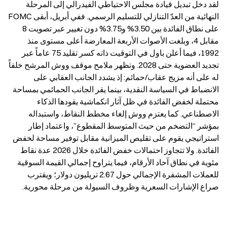
لقد دخل تبديل قيادة مجلس الاحتياطي الفيدرالي إلى المرحلة 
النهائية من العدّ التنازلي للتسليم الرسمي. ففي أبريل، أبقى FOMC 
على نطاق الفائدة بين 3.50% و3.75% دون تغيير عبر تصويت 8 
مقابل 4، وبلغت الأصوات الأربعة المعارضة أعلى مستوى منذ 
1992، فيما أعلن باول في التوقيت ذاته كسر تقليد 75 عاماً عبر 
تجديد العضوية حتى 2028. وتظهر ملامح موقف ووش المرشح خلفاً 
له على أنه مزيج عقاب/حمائم: إذ يشدد الجانب العقابي على 
الانضباط في السياسة النقدية، بينما يقر الجانب الحمائمي بمساحة 
محتملة لخفض الفائدة في ظل آثار انكماشية يقودها الذكاء 
الاصطناعي. كما يعتزم ووش إلغاء مخطط النقاط، واستبداله 
بمؤشر “التضخم من حيث المتوسط المقطوع”، واعتماد إطار 
استراتيجي يقوم على تقليص الميزانية مقابل توفير مساحة لخفض 
الفائدة. ولا تتجاوز احتمالات خفض الفائدة خلال 2026 عدة نقاط 
مئوية في نطاق آحاد الأرقام، فيما يتراوح إجمالي القيمة السوقية 
للعملات المشفرة الإجمالي حول 2.67 تريليون دولار؛ ويقترب 
صراع الإشارات السعرية وظروف السيولة من مرحلة محورية.