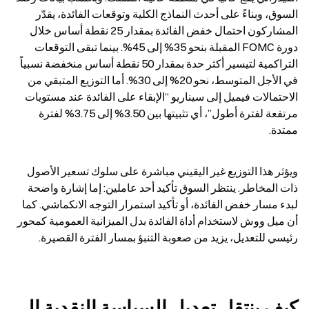
السوق، وبناءً على أحدث النماذج الكلية وتوقعات الفائدة، يقدّر 
المشاركون احتمال خفض الفائدة بمقدار 25 نقطة أساس خلال 
دورة FOMC المقبلة بنحو 35% إلى 45%. بينما تبقى التوقعات 
التراكمية لتيسير أكثر حدة بمقدار 50 نقطة أساس منخفضة نسبياً 
في الأجل المتوسط، نحو 20% إلى 30%. أما التوزيع المتبقي من 
الاحتمالات فيميل إلى سيناريو “الإبقاء على الفائدة عند مستويات 
مرتفعة لفترة أطول”، أي تثبيتها بين 3.50% إلى 3.75% لفترة 
ممتدة.
ويؤثر هذا التوزيع غير اليقيني مباشرة على سلوك تسعير الأصول 
ذات المخاطر. ينتظر السوق تأكيد أحد عاملين: إما إشارة واضحة 
لبدء مسار خفض الفائدة، أو تأكيد استمرار التوجه الانكماشي. كما 
أن ميل ووش لاستخدام أداة الفائدة بدل الميزانية العمومية كمحور 
رئيسي للتعديل، يزيد من صعوبة التنبؤ بمسار الفترة القصيرة.
كيف ينتقل تعديل السياسة النقدية إلى 