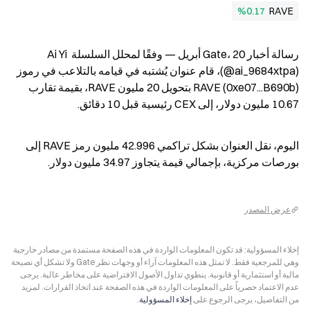
%0.17
RAVE
رسالة أخبار Gate، 20 أبريل — وفقًا لمحلل السلسلة Ai Yi 
(@ai_9684xtpa)، قام عنوان يُشتبه في قيامه بالتلاعب في رموز 
RAVE (0xe07...B690b) بتحويل 20 مليون RAVE، بقيمة تقارب 
10.67 مليون دولار، إلى CEX رئيسية قبل 10 دقائق.
اليوم، نقل العنوان بشكل تراكمي 42.996 مليون رمز RAVE إلى 
بورصات مركزية، بإجمالي قيمة يتجاوز 34.97 مليون دولار.
عرض المصدر
إخلاء المسؤولية: قد تكون المعلومات الواردة في هذه الصفحة مستمدة من مصادر خارجية
وهي للمرجعية فقط. لا تمثل هذه المعلومات آراء أو وجهات نظر Gate ولا تشكل أي نصيحة
مالية أو استثمارية أو قانونية. ينطوي تداول الأصول الافتراضية على مخاطر عالية. يرجى
عدم الاعتماد حصرياً على المعلومات الواردة في هذه الصفحة عند اتخاذ القرارات. لمزيد
من التفاصيل، يرجى الرجوع على
إخلاء المسؤولية
.