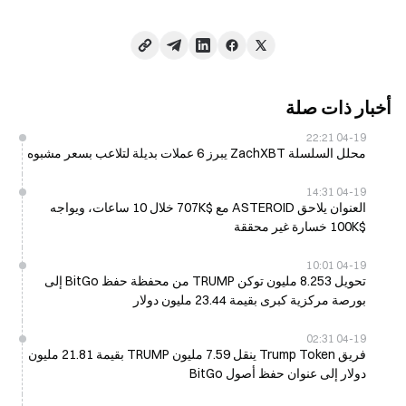
أخبار ذات صلة
04-19 22:21
محلل السلسلة ZachXBT يبرز 6 عملات بديلة لتلاعب بسعر مشبوه
04-19 14:31
العنوان يلاحق ASTEROID مع $707K خلال 10 ساعات، ويواجه
$100K خسارة غير محققة
04-19 10:01
تحويل 8.253 مليون توكن TRUMP من محفظة حفظ BitGo إلى
بورصة مركزية كبرى بقيمة 23.44 مليون دولار
04-19 02:31
فريق Trump Token ينقل 7.59 مليون TRUMP بقيمة 21.81 مليون
دولار إلى عنوان حفظ أصول BitGo