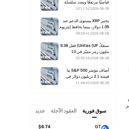
قياسيًا مرتفعًا ويمدد سلسلة
مكاسبه لليوم الخامس على
2026-08-05 23:17:32
التوالي خلال التداولات الليلية؛
واستثمارات الذكاء الاصطناعي
يختبر XRP مستوى الدعم عند
تقود المكاسب
1.05 دولار، بينما يحافظ إيثريوم
على مستوى 1,908 دولارات
2026-08-06 09:29:41
وسط ضعف حجم التداول
ستفكّ Unitas (UP) قفل 9.38
مليون رمز مميّز في 13
أغسطس، بقيمة 3.18 مليون
2026-08-06 03:03:16
دولار.
توزيع التجزئة وقنوات الاكتتاب: هدف 30%، وخمس شركات وساطة تؤكد 
أضاف مؤشر S&P 500 ما
قيمته 2.1 تريليون دولار في
أغسطس، مرتفعًا بنسبة
2026-08-06 11:46:40
3.12%، بينما لم يحقق بيتكوين
سوى مكاسب بنسبة 2%.
يستهدف توزيع أسهم التجزئة لدى SpaceX نحو 30% من الأسهم المتاحة للتداول، وهو أعلى بكثير من النسب المعتادة في معظم 
الاكتتابات العامة التي تكون غالبًا بين 5% و10%. لم يتم تأكيد نسبة التوزيع النهائية بدقة بعد. يمكن للمستثمرين الأفراد الاكتتاب عبر 
سوق فوریة
العقود الآجلة
جديد
$6.74
GT