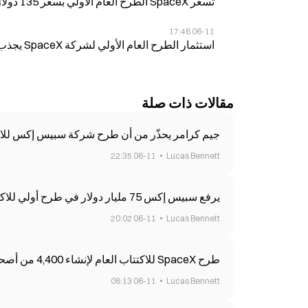
تسعّر SpaceX الطرح العام الأولي بسعر 135 دولارًا للسهم، وتطلق عرضًا من 555.6 مليون سهم
06-11 17:46
استثمار الطرح العام الأولي لشركة SpaceX يجذب أكثر من $100B في اشتراكات التجزئة، مع تسعير السهم عند 135 دولاراً
مقالات ذات صلة
جيم كرامر يحذّر من أن طرح شركة سبيس إكس للاكت
06-11 22:35
Lucas Bennett
يرفع سبيس إكس 75 مليار دولار في طرح أولي للاكتتاب، ويصبح إيلون ماسك أول تريليونير
06-11 20:02
Lucas Bennett
طرح SpaceX للاكتتاب العام لإنشاء 4,400 من أصحاب الملايين من الموظفين في 12 يونيو
06-11 08:13
Lucas Bennett