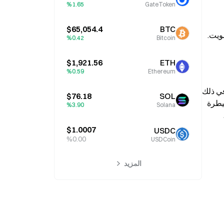
%1.65
GateToken
$65,054.4
BTC
يمتلك ماسك عبر نوعين من الأسهم، الفئة A والفئة B، ما يقارب 40% من إجمالي أسهم SpaceX وأكثر من 84% من حقوق التصويت. 
%0.42
Bitcoin
ووفقًا لتحليل كلية الحقوق في هارفارد، حتى إذا قام ماسك ببيع جزء من أسهم الفئة A مستقبلًا، فسيظل قادرًا على الحفاظ على 
$1,921.56
ETH
%0.59
Ethereum
كما أشارت كلية الحقوق في هارفارد إلى أن هذا الهيكل يتيح للعاملين داخل SpaceX اتخاذ قرارات بشأن الصفقات التجارية، بما في ذلك 
$76.18
SOL
احتمال الاستحواذ على كيانات أخرى يملكها ماسك وترتيبات تعويضاته، وهو ما يمثل عوامل خطر محتملة للمستثمرين. وبسبب سيطرة 
%3.90
Solana
ماسك العالية، لا تحتاج SpaceX إلى تعيين مديرين مستقلين في مجلس الإدارة. وقد استحوذت SpaceX على xAI التابعة لماسك، 
$1.0007
USDC
%0.00
USDCoin
المزيد