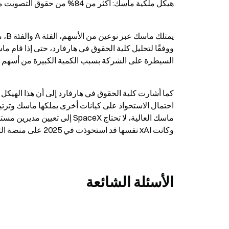
هيكل ملكية ماسك: أكثر من 84% من حقوق التصويت مع مخاطر حوكمة مؤكدة
السيطرة على الشركة بسبب الكمية الكبيرة من أسهم الف
وكانت xAI نفسها قد استحوذت في 2025 على منصة التواصل الاجتماعي X (المعروفة سابقًا باسم تويتر).
الأسئلة الشائعة