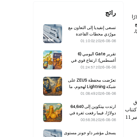
رائج
أكدت SpaceX بعد إغلاق تداولات الأسهم في الولايات المتحدة في 11 يونيو أن تسعير الاكتتاب العام (IPO) سيكون بسعر 135 دولارًا 
للسهم. ومن المقرر إدراجها في ناسداك يوم 12 يونيو (الجمعة) بالرمز SPCX، على أن يصدر نحو 555,6 مليون سهم، مع حجم جمع 
تسعى إنفيديا إلى التعاون مع
تمويلي يبلغ 75 مليار دولار، ما يقابل تقييمًا بنحو 1,78 تريليون دولار. وعلى عكس الاكتتابات العامة التقليدية التي تقدم نطاقًا سعريًا، 
مورّدي محطات القاعدة
الصينيين المزوّدة بالذكاء
2026-08-06 01:10:02
الاصطناعي لنشر شبكة الجيل
السادس (6G).
تقرير Gate اليومي (6
أغسطس): ارتفاع قوي في
الأسهم الممتازة لشركة
2026-08-06 01:24:57
Strategy، STRC؛ وBlock
ترفع توقعاتها للعام 2026
تعرّضت محفظة ZEUS على
بأكمله
شبكة Lightning لهجوم، ما
أدى إلى توقّفها مؤقتًا عن
2026-08-06 01:08:49
العمل، وأكّد الفريق الرسمي
في الاكتتابات العامة التقليدية، يقوم الشركة وشركات الاكتتاب (الضامنين) بمراجعة الطلبات قبل تحديد السعر النهائي ضمن نطاق 
عدم فقدان أموال المستخدمين.
ارتدت بيتكوين إلى 64,640
سعري كان قد تم الإعلان عنه مسبقًا، وعادة يكون السعر النهائي أعلى أو أدنى من منتصف النطاق. قامت SpaceX، في نشرة الاكتتاب 
دولارًا، فيما رفعت ثغرة في
المحدثة، بتسعير السهم مباشرة عند 135 دولارًا دون تقديم نطاق سعري، كما تم تحديد التسعير قبل بدء جولات الترويج، ويُعد تسعير 11 
Coldcard عدد المحافظ
2026-08-06 00:58:38
النشطة إلى أعلى مستوى له
في ثلاثة أشهر.
يسجل مؤشر داو جونز مستوى