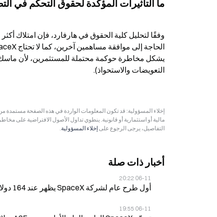
ما التأثيرات المؤكدة لحقوق التحكم في التصويت 
التعويضات والاستحواذ).
مالية أو استثمارية أو قانونية. ينطوي تداول الأصول الافتراضية على مخاط
التفاصيل، يرجى الرجوع على
إخلاء المسؤولية
.
أخبار ذات صلة
06-11 20:22
أول طرح عام لشركة SpaceX يظهر عند 164 دولاراً للسهم في 11 يونيو، مرتفعاً بنسبة 21% عن سعر الإدراج
06-11 19:55