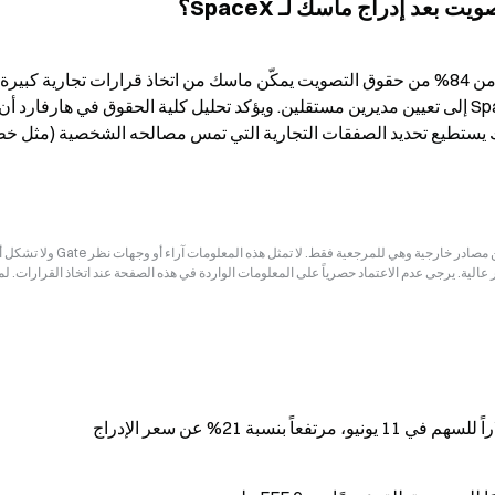
بعد إدراج ماسك لـ SpaceX؟
إخلاء المسؤولية: قد تكون المعلومات الواردة في هذه الصفحة مستمدة من مصادر خارجية وهي للم
ر عالية. يرجى عدم الاعتماد حصرياً على المعلومات الواردة في هذه الصفحة عند اتخاذ القرارات. ل