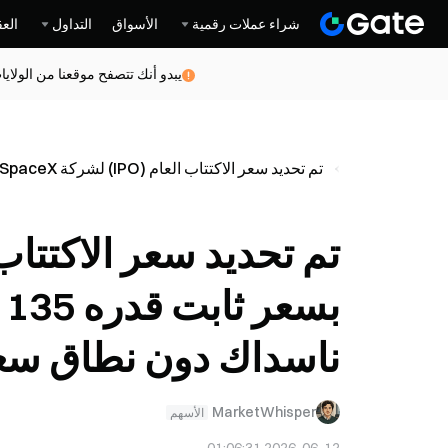
شراء عملات رقمية
الأسواق
التداول
العق
يبدو أنك تتصفح موقعنا من الولاي
خبار
الرؤى
تم تحديد سعر الاكتتاب العام (IPO) لشركة SpaceX بسعر ثابت قدره 135 دولاراً، على أن يتم إدراجها في ناسداك دون نطاق سعري.
ب
ناسداك دون نطاق سع
MarketWhisper
الأسهم