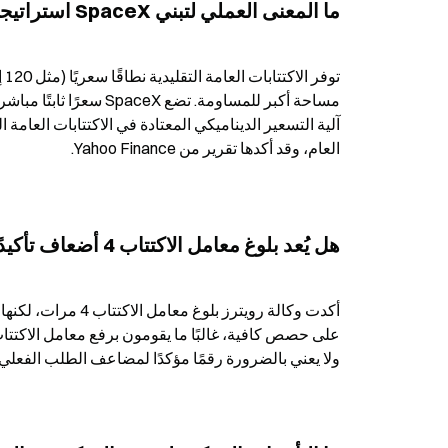
ما المعنى العملي لتبني SpaceX استراتيجية تسعير ثابتة بدل نطاق سعري؟
العام، وقد أكدها تقرير من Yahoo Finance.
هل يُعد بلوغ معامل الاكتتاب 4 أضعاف تأكيدًا بأن الطلب في السوق قوي بالضرورة؟
ولا يعني بالضرورة رقمًا مؤكدًا لمضاعف الطلب الفعلي،