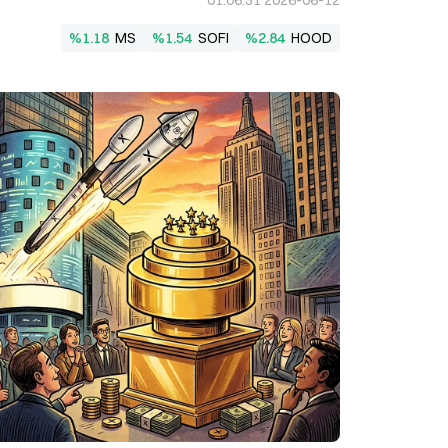
2026-06-12 01:06:31
%1.18
MS
%1.54
SOFI
%2.84
HOOD