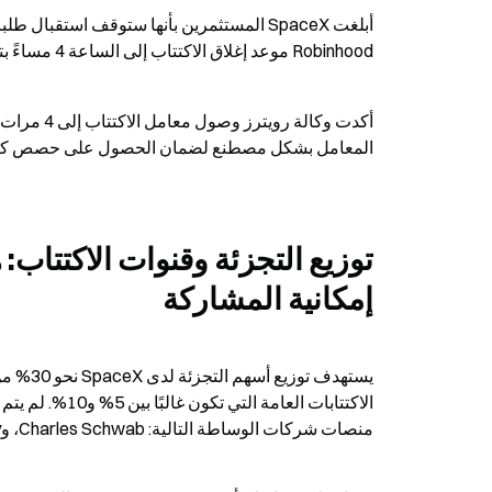
Robinhood موعد إغلاق الاكتتاب إلى الساعة 4 مساءً بتوقيت شرق الولايات المتحدة يوم الأربعاء.
المعامل بشكل مصطنع لضمان الحصول على حصص كافية،
إمكانية المشاركة
منصات شركات الوساطة التالية: Charles Schwab، وFidelity، وRobinhood، وSoFi، وE-Trade (التابعة لمورغان ستانلي).