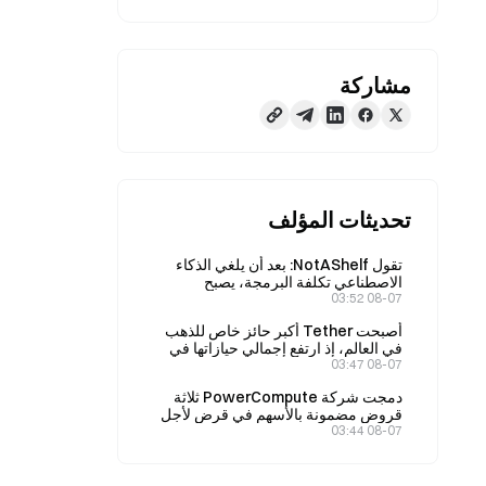
مشاركة
تحديثات المؤلف
تقول NotAShelf: بعد أن يلغي الذكاء
الاصطناعي تكلفة البرمجة، يصبح
08-07 03:52
«الذوق» المورد النادر الوحيد
أصبحت Tether أكبر حائز خاص للذهب
في العالم، إذ ارتفع إجمالي حيازاتها في
08-07 03:47
الربع الثاني إلى 146 طنًا.
دمجت شركة PowerCompute ثلاثة
قروض مضمونة بالأسهم في قرض لأجل
08-07 03:44
بفائدة قدرها 2%، بضمان 307 BTC.