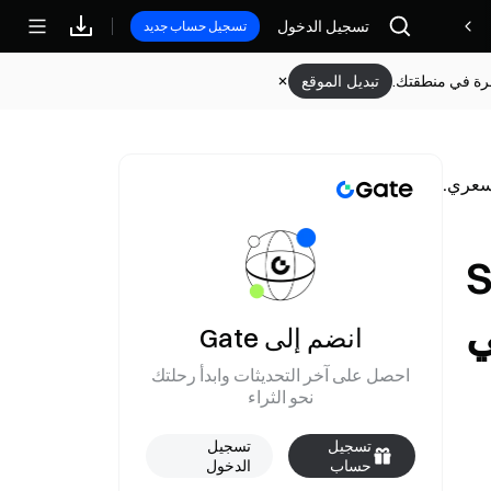
تسجيل الدخول
مكافآت
تسجيل حساب جديد
وفرة في منطقتك.
تبديل الموقع
 SpaceX
في
انضم إلى Gate
احصل على آخر التحديثات وابدأ رحلتك
نحو الثراء
تسجيل
تسجيل
حساب
الدخول
جديد