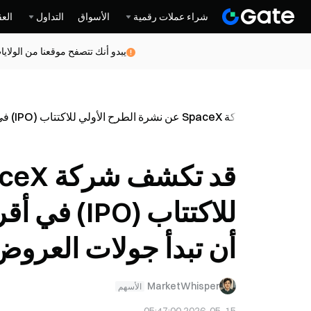
شراء عملات رقمية
الأسواق
التداول
العق
يبدو أنك تتصفح موقعنا من الولاي
قد تكشف شركة SpaceX عن نشرة الطرح الأولي للاكتتاب (IPO) في أقرب وقت الأسبوع المقبل، على أن تبدأ جولات العروض التقديمية في 8 يونيو.
للاكتتاب (
أن تبدأ جولات العروض التق
MarketWhisper
الأسهم