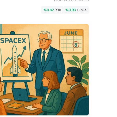
2026-05-15 05:47:00
%9.82
XAI
%3.93
SPCX