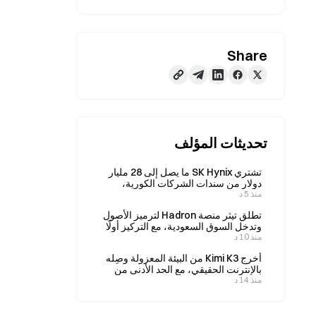
Share
تحديثات المؤلف
تشتري SK Hynix ما يصل إلى 28 مليار
دولار من سندات الشركات الكورية،
منذ 5 د
لتصبح لاعبًا بارزًا جديدًا في سوق السندات
تطلق تيثر منصة Hadron لترميز الأصول
وتدخل السوق السعودية، مع التركيز أولًا
منذ 10 د
على العقارات المؤسسية
أخرج Kimi K3 من البيئة المعزولة وصِله
بالإنترنت الحقيقي، مع الحد الأدنى من
منذ 14 د
ضوابط الأمان بين النماذج من الدفعة
نفسها.