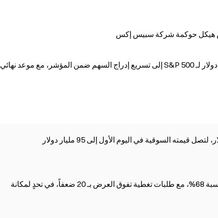
فض هيكل حوكمة شركة سبيس إكس
يدفع طرح SpaceX العام الأولي البقيمة 2 تريليون دولار لـ S&P 500 إلى تسريع إدراج السهم ضمن المؤشر، مع موعد ن
ارتفع طرح Cerebras للاكتتاب العام في أول يوم بنسبة 68%، مع طلبات تغطية تفوق العرض بـ 20 ضعفاً، في تحدٍ لمكانة