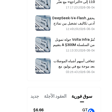
110 إلى «التراجع» مع تعثّر
دعم المعدّنين عند 2.70%
2026-08-04 17:17:23
يحقق DeepSeek-V4-Flash
أدنى تكاليف تشغيل بين نماذج
الذكاء الاصطناعي الرئيسية في
2026-08-04 12:49:29
أحدث الاختبارات المعيارية
تُتمّ Volta Infra جولة تمويل
من السلسلة A $300M بتقييم
يبلغ 2.4 مليار دولار، بقيادة
2026-08-04 12:13:33
a16z وAltimeter
تتعافى أسهم أشباه الموصلات
بعد موجة بيع في يوليو، مع
ارتفاع مؤشر SOX بنسبة 8.2%
2026-08-04 03:25:43
الأسبوع الماضي، فيما تتجه
الأنظار إلى أرباح AMD
وWestern Digital
وSanDisk.
سوق فوریة
العقود الآجلة
جديد
$6.66
GT