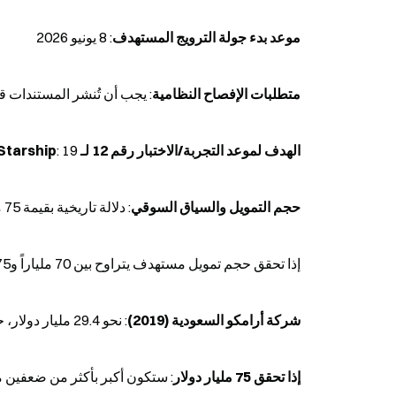
موعد بدء جولة الترويج المستهدف
: 8 يونيو 2026
متطلبات الإفصاح النظامية
: يجب أن تُنشر المستندات قبل جولة ا
الهدف لموعد التجربة/الاختبار رقم 12 لـ Starship
: 19 مايو 2026 (أكدته SpaceX سابقاً)
حجم التمويل والسياق السوقي
: دلالة تاريخية بقيمة 75 مليار دولار
إذا تحقق حجم تمويل مستهدف يتراوح بين 70 ملياراً و75 مليار دولار، فسيُتجاوز السجل الحالي المذكور أدناه:
شركة أرامكو السعودية (2019)
: نحو 29.4 مليار دولار، حالياً أكبر IPO في العالم
إذا تحقق 75 مليار دولار
: ستكون أكبر بأكثر من ضعفين