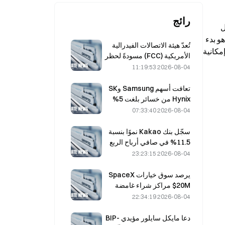
رائج
استناداً إلى ما نقلته CNBC في 14 مايو عن عدة مصادر مطلعة، تخطط SpaceX للإفصاح عن نشرة الإصدار في أقرب وقت خلال 
الأسبوع المقبل، علماً بأن الشركة كانت قد قدمت طلباً سرياً للاكتتاب العام (IPO) في أبريل. وأكدت المصادر المطلعة أن الهدف هو بدء 
تُعدّ هيئة الاتصالات الفيدرالية
جولة ترويجية في 8 يونيو؛ وبموجب المتطلبات التنظيمية، يتعين نشر المستندات قبل جولة الترويج بأقل مدة 15 يوماً تقويمياً، مع إمكانية 
الأمريكية (FCC) مسودةً لحظر
الوحدات البصرية الصينية في
2026-08-04 11:19:53
مراكز البيانات؛ ما قد يؤدي إلى
تأثر الحصة السوقية لشركة
تعافت أسهم Samsung وSK
Xinyuan بنسبة 27%
Hynix من خسائر بلغت 5%
بفضل مشتريات المستثمرين
2026-08-04 07:33:40
الأفراد
سجّل بنك Kakao نموًا بنسبة
11.5% في صافي أرباح الربع
الثاني، وبلغت أرباح النصف
2026-08-04 23:23:15
الأول مستوى قياسيًا جديدًا
يرصد سوق خيارات SpaceX
$20M مراكز شراء غامضة
بسعر تنفيذ يبلغ 330 دولارًا قبل
2026-08-04 22:34:19
انتهاء أجلها يوم الجمعة
دعا مايكل سايلور مؤيدي BIP-