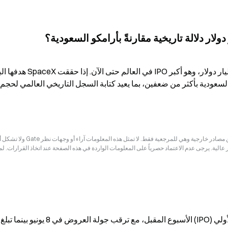
إخلاء المسؤولية: قد تكون المعلومات الواردة في هذه الصفحة مستمدة من مصادر خارجية وهي للم
ر عالية. يرجى عدم الاعتماد حصرياً على المعلومات الواردة في هذه الصفحة عند اتخاذ القرارات. ل
تخطط SpaceX للإفصاح عن نشرة الطرح العام الأولي (IPO) الأسبوع المقبل، مع ترقب جولة العروض في 8 يونيو بينما تبلغ