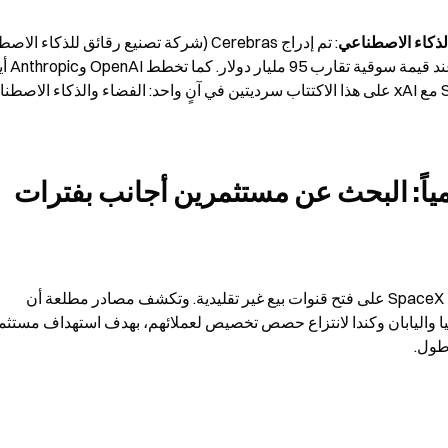
استراتيجية التوزيع بالتجزئة عالمياً: البحث عن مستثمرين أجانب بفترات 
نظراً لكون حجم هذا IPO غير مسبوق، تعمل استشارات SpaceX على فتح قنوات بيع غير تقليدية. وتكشف مصادر مطلعة أن 
طول.