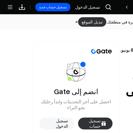
تسجيل الدخول
مكافآت
تسجيل حساب جديد
وفرة في منطقتك.
تبديل الموقع
ى
انضم إلى Gate
احصل على آخر التحديثات وابدأ رحلتك
نحو الثراء
تسجيل
تسجيل
حساب
الدخول
جديد