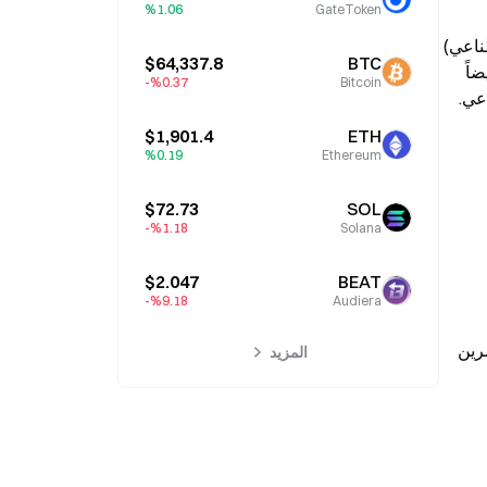
%1.06
GateToken
: تم إدراج Cerebras (شركة تصنيع رقائق للذكاء الاصطناعي) 
$64,337.8
BTC
في 14 مايو، وارتفعت 68% في أول يوم تداول، لتغلق عند قيمة سوقية تقارب 95 مليار دولار. كما تخطط OpenAI وAnthropic أيضاً 
%0.37-
Bitcoin
$1,901.4
ETH
%0.19
Ethereum
$72.73
SOL
%1.18-
Solana
$2.047
BEAT
%9.18-
Audiera
المستشارين يتواصلون مع وسطاء في دول مثل بريطانيا واليابان وكندا لانتزاع حصص تخصيص لعملائهم، بهدف استهداف مستثمرين 
المزيد