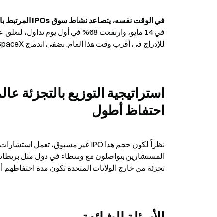
في الوقت نفسه، يتصاعد نشاط سوق IPOs المرتبط بالذكاء الاصطناعي
للإدراج في أقرب وقت هذا العام. يضفي اندماج SpaceX مع xAI على هذا الاكتتاب سرديتين في آنٍ واحد: الفضاء والذكاء الاصطناعي.
احتفاظ أطول
تجزئة من خارج الولايات المتحدة تكون مدة احتفاظهم أ