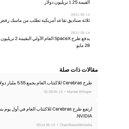
القيمة 1.25 تريليون دولار
05-14 09:51
ثلاثة صناديق تقاعد أمريكية تطلب من ماسك ر
05-14 09:21
28 مايو
مقالات ذات صلة
طرح Cerebras للاكتتاب العام يجمع 5.55 مليار دولار، لتصل قيمته السوقية في اليوم الأول إلى 95 مليار دولار
05-15 02:09
Market Whisper
NVIDIA.
05-15 00:24
ChainNewsAbmedia