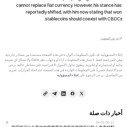
cannot replace fiat currency. However, his stance has 
reportedly shifted, with him now stating that won 
stablecoins should coexist with CBDCs.
عرض المصدر
إخلاء المسؤولية: قد تكون المعلومات الواردة في هذه الصفحة مستمدة من مصادر خارجية
وهي للمرجعية فقط. لا تمثل هذه المعلومات آراء أو وجهات نظر Gate ولا تشكل أي نصيحة
مالية أو استثمارية أو قانونية. ينطوي تداول الأصول الافتراضية على مخاطر عالية. يرجى
عدم الاعتماد حصرياً على المعلومات الواردة في هذه الصفحة عند اتخاذ القرارات. لمزيد
من التفاصيل، يرجى الرجوع على
إخلاء المسؤولية
.
أخبار ذات صلة
04-21 04:01