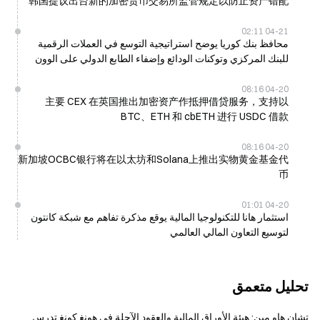
韩国提议出台新的加密货币交易所监管规定以防止资产错配
04-21 02:11
محافظ بنك كوريا يوضح استراتيجية التوسع في العملات الرقمية
للبنك المركزي وتوكنات الودائع وإضفاء الطابع الدولي على الوون
04-20 08:16
主要 CEX 在英国推出加密资产作抵押借贷服务，支持以
BTC、ETH 和 cbETH 进行 USDC 借款
04-20 08:16
新加坡OCBC银行将在以太坊和Solana上推出实物黄金基金代
币
04-20 01:01
استثمار هانا للتكنولوجيا المالية يوقع مذكرة تفاهم مع شبكة كانتون
لتوسيع التعاون المالي العالمي
تحليل متعمق
تشان هاو مين: هيئة الأوراق المالية والعقود الآجلة في هونغ كونغ تدرس