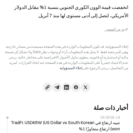
انخفضت قيمة الوون الكوري الجنوبي بنسبة 1% مقابل الدولار 
الأمريكي، لتصل إلى أدنى مستوى لها منذ 7 أبريل.
عرض المصدر
إخلاء المسؤولية: قد تكون المعلومات الواردة في هذه الصفحة مستمدة من مصادر خارجية
وهي للمرجعية فقط. لا تمثل هذه المعلومات آراء أو وجهات نظر Gate ولا تشكل أي نصيحة
مالية أو استثمارية أو قانونية. ينطوي تداول الأصول الافتراضية على مخاطر عالية. يرجى
عدم الاعتماد حصرياً على المعلومات الواردة في هذه الصفحة عند اتخاذ القرارات. لمزيد
من التفاصيل، يرجى الرجوع على
إخلاء المسؤولية
.
أخبار ذات صلة
05-19 03:06
تنبيه ارتفاع في TradFi: USDKRW (US Dollar vs South Korean
won) ارتفاع متجاوزًا 1%