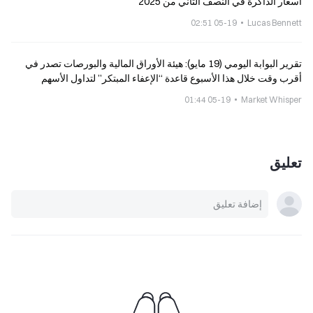
أسعار الذاكرة في النصف الثاني من 2025
05-19 02:51
Lucas Bennett
تقرير البوابة اليومي (19 مايو): هيئة الأوراق المالية والبورصات تصدر في
أقرب وقت خلال هذا الأسبوع قاعدة “الإعفاء المبتكر” لتداول الأسهم
المرمّزة؛ اختراق يستهدف بروتوكول Echo Protocl
05-19 01:44
Market Whisper
تعليق