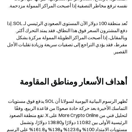
نفسه ترفع مخاطر التصفية إذا أصبحت المراكز الممولة مزدحمة.
تُعد منطقة 100 دولار الآن المستوى الصعودي الرئيسي لـ SOL. إذا 
دفع المشترون السعر فوق هذا النطاق، فقد يمتد التحرك أكثر. 
وبالمقابل، إذا أصبحت المراكز الطويلة الممولة مركزة بشكل 
مفرط، فقد يؤدي التراجع إلى تصفيات سريعة وزيادة تقلبات الأجل 
القصير.
أهداف الأسعار ومناطق المقاومة
تُظهر الرسوم البيانية اليومية لسولانا أن SOL يدفع فوق مستويات 
التماسك الأخيرة بعد حركة حادة صعودًا من قاعدة الربيع، وفقًا 
لتحليل فني من More Crypto Online على X. تقع منطقة الصعود 
الرئيسية الأولى بين 110.82 دولارًا و138.80 دولارًا، وتشمل 
مستويات الامتداد 100% و123.6% و138% و161.8% على الرسم 