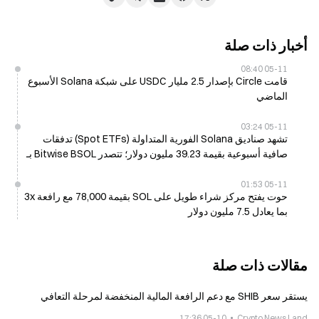
أخبار ذات صلة
05-11 08:40
قامت Circle بإصدار 2.5 مليار USDC على شبكة Solana الأسبوع
الماضي
05-11 03:24
تشهد صناديق Solana الفورية المتداولة (Spot ETFs) تدفقات
صافية أسبوعية بقيمة 39.23 مليون دولار؛ تتصدر Bitwise BSOL بـ
36.39 مليون دولار
05-11 01:53
حوت يفتح مركز شراء طويل على SOL بقيمة 78,000 مع رافعة 3x
بما يعادل 7.5 مليون دولار
مقالات ذات صلة
يستقر سعر SHIB مع دعم الرافعة المالية المنخفضة لمرحلة التعافي
05-10 17:36
Crypto News Land