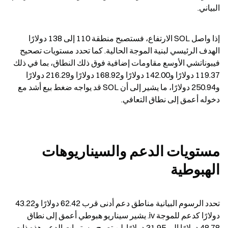
البياني.
إذا واصل SOL الارتفاع، فستصبح منطقة 110 إلى 138 دولارًا 
الهدف الرئيسي لبنية الموجة الحالية. كما تحدد مستويات تصحيح 
فيبوناتشي الأوسع مقاومات إضافية فوق ذلك النطاق، بما في ذلك 
119.37 دولارًا و142.00 دولارًا و168.92 دولارًا و216.29 دولارًا 
و250.94 دولارًا، ما يشير إلى أن SOL قد يواجه ضغط بيع أشد مع 
دخوله أعمق إلى نطاق التعافي.
مستويات الدعم والسيناريوهات 
الهبوطية
تحدد الرسوم البيانية مناطق دعم أدنى قرب 62.42 دولارًا و43.22 
دولارًا كدعم للموجة iv. يشير سيناريو هبوطي أعمق إلى نطاق 
48.78 دولارًا إلى 31.95 دولارًا. لن تصبح مستويات الدعم هذه ذات 