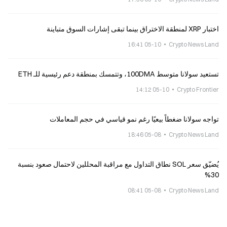
اختبار XRP لمنطقة الاختراق بينما تبقى إشارات السوق متباينة
05-10 16:41
Crypto News Land
تستعيد سولانا متوسط 100DMA، وتتمسك بمنطقة دعم رئيسية للـ ETH
05-10 14:12
Crypto Frontier
تواجه سولانا ضغطاً بيعيًا رغم نمو قياسي في حجم المعاملات
05-08 18:46
Crypto News Land
يُضيّق سعر SOL نطاق التداول مع مراقبة المحللين لاحتمال صعود بنسبة
30%
05-08 08:41
Crypto News Land