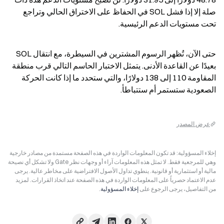
صلة إلا إذا فشل SOL في الحفاظ على الاختراق الحالي وتراجع 
تحت مستويات الدعم الرئيسية.
حتى الآن، تُظهر الرسوم المشترين في السيطرة، مع انتقال SOL 
بعيدًا عن القاعدة الأدنى. يتمثل الاختبار الحاسم التالي قرب منطقة 
المقاومة 110 إلى 138 دولارًا، والتي ستحدد ما إذا كانت الحركة 
الصعودية ستستمر أم ستتباطأ.
عرض المصدر
إخلاء المسؤولية: قد تكون المعلومات الواردة في هذه الصفحة مستمدة من مصادر خارجية
وهي للمرجعية فقط. لا تمثل هذه المعلومات آراء أو وجهات نظر Gate ولا تشكل أي نصيحة
مالية أو استثمارية أو قانونية. ينطوي تداول الأصول الافتراضية على مخاطر عالية. يرجى
عدم الاعتماد حصرياً على المعلومات الواردة في هذه الصفحة عند اتخاذ القرارات. لمزيد
من التفاصيل، يرجى الرجوع على
إخلاء المسؤولية
.