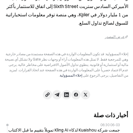
الأميركي السادس ستريت Sixth Street إلى اتفاق للاستثمار بأكثر 
من 1 مليار دولار في Kpler، وهي منصة توفر معلومات استخباراتية 
للسوق لصالح تداول السلع.
عرض المصدر
إخلاء المسؤولية: قد تكون المعلومات الواردة في هذه الصفحة مستمدة من مصادر خارجية
وهي للمرجعية فقط. لا تمثل هذه المعلومات آراء أو وجهات نظر Gate ولا تشكل أي نصيحة
مالية أو استثمارية أو قانونية. ينطوي تداول الأصول الافتراضية على مخاطر عالية. يرجى
عدم الاعتماد حصرياً على المعلومات الواردة في هذه الصفحة عند اتخاذ القرارات. لمزيد
من التفاصيل، يرجى الرجوع على
إخلاء المسؤولية
.
أخبار ذات صلة
06-03 06:30
جمعت شركة Kuaishou لذكاء Kling AI تمويلاً بتقييم ما قبل الاكتتاب