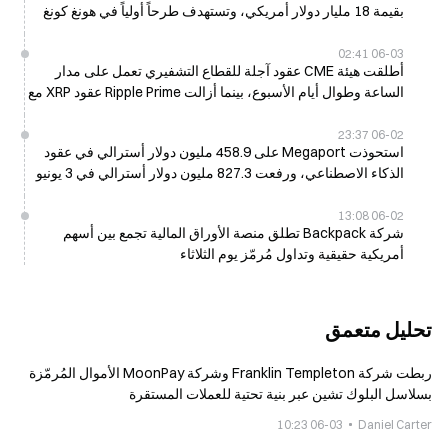
بقيمة 18 مليار دولار أمريكي، وتستهدف طرحاً أولياً في هونغ كونغ
عام 2027
06-03 02:41
أطلقت هيئة CME عقود آجلة للقطاع التشفيري تعمل على مدار
الساعة وطوال أيام الأسبوع، بينما أزالت Ripple Prime عقود XRP مع
$1B من خلال لمصلحة الفائدة المفتوحة
06-02 23:37
استحوذت Megaport على 458.9 مليون دولار أسترالي في عقود
الذكاء الاصطناعي، ورفعت 827.3 مليون دولار أسترالي في 3 يونيو
06-02 13:08
شركة Backpack تطلق منصة الأوراق المالية تجمع بين أسهم
أمريكية حقيقية وتداول مُرمّز يوم الثلاثاء
تحليل متعمق
ربطت شركة Franklin Templeton وشركة MoonPay الأموال المُرمّزة
بسلاسل البلوك تشين عبر بنية تحتية للعملات المستقرة
06-03 10:23
Daniel Carter