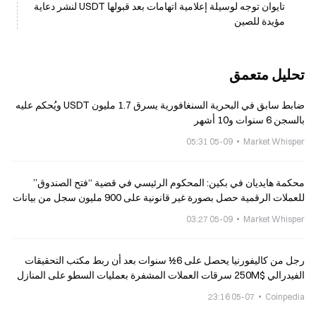
تايوان توجه لوسيلة إعلامية اتهامات بعد قبولها USDT لنشر دعاية
مؤيدة للصين
تحليل متعمق
ضابط سابق في البحرية السنغافورية يسرق 1.7 مليون USDT ويُحكم عليه
بالسجن 6 سنوات و10 أشهر
05-09 05:31
Market Whisper
محكمة هايديان في بكين: المحكوم الرئيسي في قضية “فتح الصندوق”
للعملات الرقمية حصل بصورة غير قانونية على 900 مليون سجل من بيانات
المواطنين، وحُكم عليه بالسجن لمدة 7 سنوات
05-09 03:27
Market Whisper
رجل من كاليفورنيا يحصل على 6½ سنوات بعد أن ربط مكتب التحقيقات
الفيدرالي $250M سرقات العملات المشفرة بعمليات السطو على المنازل
05-07 23:16
Coinpedia