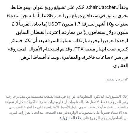
وفقاً لـChainCatcher، حُكم على تشونغ رونغ شوان، وهو ضابط 
بحري سابق في سنغافورة يبلغ من العمر 35 عاماً، بالسجن لمدة 6 
سنوات و10 أشهر لسرقة 1.7 مليون USDT (ما يعادل تقريباً 2.3 
مليون دولار سنغافوري) من معارفه. اعترف القبطان السابق 
لوحدة الغوص البحرية بارتكاب عملية السرقة بعد أن تكبّد خسائر 
كبيرة عقب انهيار منصة FTX. وقد تم استخدام الأموال المسروقة 
في شراء ساعات فاخرة، والمقامرة، وسداد أقساط الرهن 
العقاري.
عرض المصدر
إخلاء المسؤولية: قد تكون المعلومات الواردة في هذه الصفحة مستمدة من مصادر خارجية
وهي للمرجعية فقط. لا تمثل هذه المعلومات آراء أو وجهات نظر Gate ولا تشكل أي نصيحة
مالية أو استثمارية أو قانونية. ينطوي تداول الأصول الافتراضية على مخاطر عالية. يرجى
عدم الاعتماد حصرياً على المعلومات الواردة في هذه الصفحة عند اتخاذ القرارات. لمزيد
من التفاصيل، يرجى الرجوع على
إخلاء المسؤولية
.