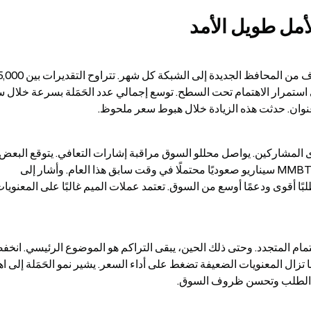
لأمل طويل الأمد
موجات صعود أقوى إذا عاد ضغط الشراء. شارك MMBTrader سيناريو صعوديًا محتملًا في وقت سابق هذا العام. وأشار إلى 
لى الطلب وتحسن ظروف السوق.