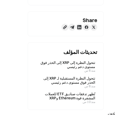
Share
تحديثات المؤلف
تتحول النظرة إلى XRP إلى الحذر فوق
مستوى دعم رئيسي
منذ 8 س
تتحول النظرة المستقبلية لـ XRP إلى
الحذر فوق مستوى دعم رئيسي
منذ 8 س
تُظهر تدفقات صناديق ETF للعملات
المشفرة قوة Ethereum وXRP
منذ 10 س
كانت شِبَا إينو (Shiba Inu) قد حظيت باهتمام هائل خلال موجة صعود قوية. وقد خفت ذلك الزخم، تاركًا العديد من الحَمَلة غير متأكدين. 