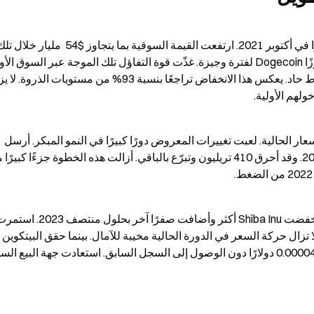
لهم الأولية.
لكن الداخلين المتأخرين يواجهون خسائر عميقة عند الأسعار الحالية. لعبت تغييرات المعروض دورًا كبيرًا في النمو المبكر. أرسل 