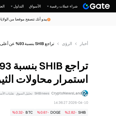
شراء عملات رقمية
الأسواق
التداول
العق
يبدو أنك تتصفح موقعنا من الولاي
أخبار
الرؤى
تراجع SHIB بنسبة 93% عن أعلى مستوى تاريخي مع استمرار محاولات الثيران استعادة السيطرة
استمرار محاولات الثي
CryptoNewsLand
SHIB news
تحليل السوق
تقلبات الأس
2026-04-10 14:36:27
%0.32-
BTC
%0.67-
DOGE
%2.82-
SHIB