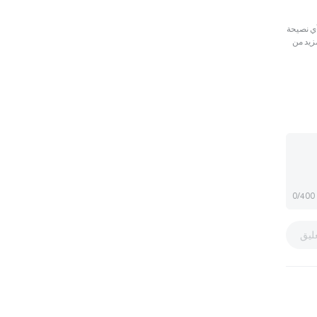
رجعية فقط. لا تمثل هذه المعلومات آراء أو وجهات نظر Gate ولا تشكل أي نصيحة
مزيد من
0/400
ليق