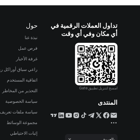
تداول العملات الرقمية في
حول
أي مكان وفي أي وقت
نبذة عنا
فرص عمل
غرفة الأخبار
راعي سباق أوراكل ريد
اتفاقية المستخدم
امسح لتنزيل تطبيق Gate
التحذير من المخاطر
المنتدى
سياسة الخصوصية
سياسة ملفات تعريف ا
مجموعة الوسائط
إثبات الاحتياطي
بالعربية