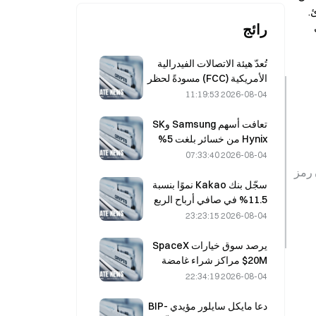
تستقر الأسعار الآن بعيدًا عن القمم السابقة، مما يعكس معنويات أضعف. ومع ذلك، تشير بعض الإشارات إلى استمرار تراكم هادئ. 
رائج
تواصل المحافظ الجديدة الانضمام رغم التراجع. يخلق هذا المزيج من تلاشي الحماس واهتمام ثابت نظرة مستقبلية معقدة. يراقب 
تُعدّ هيئة الاتصالات الفيدرالية
الأمريكية (FCC) مسودةً لحظر
الوحدات البصرية الصينية في
2026-08-04 11:19:53
مراكز البيانات؛ ما قد يؤدي إلى
تأثر الحصة السوقية لشركة
تعافت أسهم Samsung وSK
Xinyuan بنسبة 27%
Hynix من خسائر بلغت 5%
بفضل مشتريات المستثمرين
2026-08-04 07:33:40
الأفراد
في أواخر مارس 2026، تم سحب ما يقرب من 30 مليار $SHIB  من البورصات، ما قلل حيازات المنصّة إلى حوالي 81 تريليون رمز 
سجّل بنك Kakao نموًا بنسبة
11.5% في صافي أرباح الربع
الثاني، وبلغت أرباح النصف
2026-08-04 23:23:15
الأول مستوى قياسيًا جديدًا
يرصد سوق خيارات SpaceX
$20M مراكز شراء غامضة
بسعر تنفيذ يبلغ 330 دولارًا قبل
2026-08-04 22:34:19
انتهاء أجلها يوم الجمعة
دعا مايكل سايلور مؤيدي BIP-