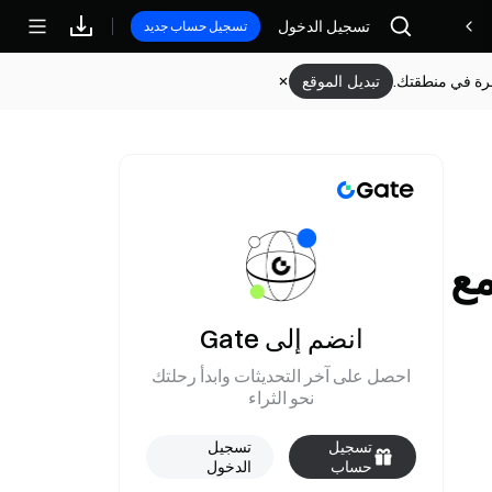
تسجيل الدخول
مكافآت
تسجيل حساب جديد
وفرة في منطقتك.
تبديل الموقع
 مع
انضم إلى Gate
احصل على آخر التحديثات وابدأ رحلتك
نحو الثراء
تسجيل
تسجيل
حساب
الدخول
جديد