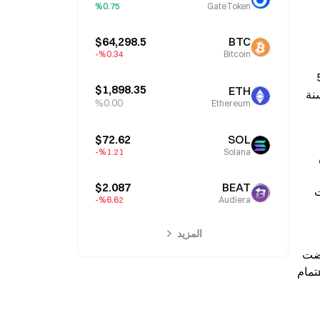
%0.75
GateToken
$64,298.5
BTC
%0.34-
Bitcoin
رغم الأداء الضعيف، تُظهر نمو الشبكة صلابة. ينضم الآلاف من المحافظ الجديدة إلى الشبكة كل شهر. تتراوح التقديرات بين 5,000 
$1,898.35
ETH
و12,000 مستخدم جديد شهريًا. تشير هذه الاتجاهات إلى استمرار الاهتمام تحت السطح. توسع إجمالي عدد الحَمَلة بسرعة خلال سنة 
%0.00
Ethereum
$72.62
SOL
%1.21-
Solana
غالبًا ما تدل مثل هذه الزيادة على قناعة طويلة الأمد لدى المشاركين. يواصل محللو السوق مراقبة إشارات التعافي. يتوقع البعض 
$2.087
BEAT
0.00007730 دولارًا كهدف محتمل. سيتطلب التعافي طلبًا أقوى ودعمًا أوسع من السوق. تعتمد عملات الميم غالبًا على المعنويات 
%6.62-
Audiera
المزيد
إذا تحسنت الظروف الحالية، فقد تستفيد SHIB من الاهتمام المتجدد. وحتى ذلك الحين، يبقى التراكم هو الموضوع الرئيسي. انخفضت 
Shiba Inu بشكل حاد بعد موجة صعود قوية في 2021. ما تزال المعنويات الضعيفة تضغط على أداء السعر. يشير نمو الحَمَلة إلى اهتمام 