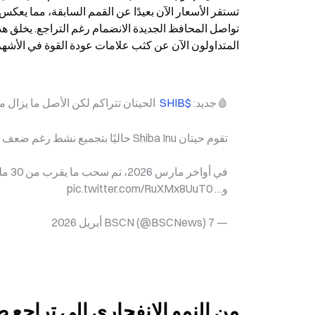
المتداولون الآن عن كثب علامات عودة القوة في الأشهر 
🩸جديد: 
$SHIB 
 الحيتان تتراكم لكن الأصل ما يزال منخفضًا 93
تقوم حيتان Shiba Inu حاليًا بتجميع نشط رغم ضعف الأسعار المستمر.
و… pic.twitter.com/RuXMx8UuT0
— BSCN (@BSCNews) 7 أبريل 2026
من النمو الانفجاري إلى تراجع 