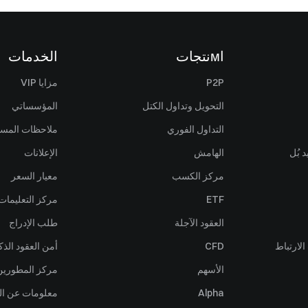
اмنتجات
الخدمات
P2P
مزايا VIP
التحويل وتداول الكتل
المؤسساتي
التداول الفوري
ملاحظات المس
 بُل
الهامش
الإعلانات
مركز الكسب
معيار السعر
ETF
مركز التعليمات
العقود الآجلة
طلب الإدراج
لارتباط
CFD
أمن العقود الذك
الأسهم
مركز المطورين (PI
Alpha
معلومات عن ال