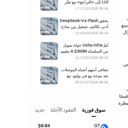
110 إلى «التراجع» مع تعثّر
دعم المعدّنين عند 2.70%
2026-08-04 17:17:23
وصل SHIB إلى مستوى قياسي بلغ 0.00008854 دولارًا في أكتوبر 2021. ارتفعت القيمة السوقية بما يتجاوز $54  مليار خلال تلك 
يحقق DeepSeek-V4-Flash
الاندفاعة. دفعت طلبات التجزئة الرمز إلى الأمام متجاوزًا Dogecoin لفترة وجيزة. غذّت قوة التفاؤل تلك الموجة عبر السوق الأوسع. 
أدنى تكاليف تشغيل بين نماذج
يتم تداول السعر الآن قرب 0.00000613 دولارًا بعد هبوط حاد. يعكس هذا الانخفاض تراجعًا بنسبة 93% من مستويات الذروة. لا يزال 
الذكاء الاصطناعي الرئيسية في
2026-08-04 12:49:29
أحدث الاختبارات المعيارية
تُتمّ Volta Infra جولة تمويل
من السلسلة A $300M بتقييم
يبلغ 2.4 مليار دولار، بقيادة
2026-08-04 12:13:33
a16z وAltimeter
المطورون 500 تريليون رمز إلى فيتالِك بوتيرين في 2021. وقد أحرق 410 تريليون وتبرّع بالباقي. أزالت هذه الخطوة جزءًا كبيرًا من 
تتعافى أسهم أشباه الموصلات
بعد موجة بيع في يوليو، مع
ارتفاع مؤشر SOX بنسبة 8.2%
2026-08-04 03:25:43
الأسبوع الماضي، فيما تتجه
فقدت عملات الميم قوتها مع تراجع شهية المخاطرة. انخفضت Shiba Inu أكثر وأضافت صفرًا آخر بحلول منتصف 2023. استمرت 
الأنظار إلى أرباح AMD
معنويات ضعيفة عبر الرموز المماثلة خلال تلك الفترة. لا تزال حركة السعر في الدورة الحالية مخيبة للآمال. بينما حقق البيتكوين قممًا 
وWestern Digital
جديدة، فشل SHIB في اللحاق. سقطت قمة قرب 0.00004567 دولارًا دون الوصول إلى السجل السابق. استعادت جهة البيع السيطرة 
وSanDisk.
سوق فوریة
العقود الآجلة
جديد
$6.64
GT