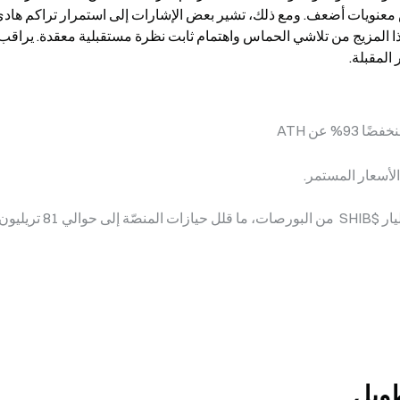
المقبلة.
% عن ATH
طويل