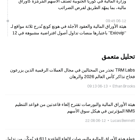
وزارة المالية في كوريا الجنوبية تُصنّف الأسهم المُرمّزة كأوراق
مالية، بما يمهّد الطريق لفرض الضرائب
06-12 09:45
هيئة الأوراق المالية والعقود الآجلة في هونغ كونغ تُدرج ثلاثة مواقع لـ
“Exiovip” باعتبارها منصات تداول أصول افتراضية مشبوهة في 12
يونيو
تحليل متعمق
TRM Labs تحذر من المحتالين في مجال العملات الرقمية الذين يزرعون
فخاخ تذاكر كأس العالم 2026 والرهان
06-13 09:13
Ethan Brooks
هيئة الأوراق المالية والبورصات تقترح إلغاء قاعدتين من قواعد التنظيم
NMS المؤثرتين في هيكل سوق الأسهم
06-12 22:08
Lucas Bennett
خطة هيئة الأوراق المالية والبورصات لإلغاء القاعدة 611 قد تُمكّن من تداول