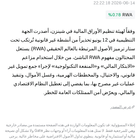
2026-06-14 22:22:18
%0.78
RWA
وفقاً لهيئة تنظيم الأوراق المالية في شينزن، أصدرت الجهة 
التنظيمية في 12 يونيو تحذيراً من أنشطة غير قانونية تُرتكب تحت 
ستار ترميز الأصول المرتبطة بالعالم الحقيقي (RWA). يستغل 
المحتالون مفهوم RWA الناشئ، من خلال استخدام مزاعم 
«الابتكار المالي» و«المنفعة التكنولوجية» لإجراء جمع تمويل غير 
قانوني، والاحتيال، والمخططات الهرمية، وغسل الأموال، وتنفيذ 
عمليات غير مصرح بها، بما يفضي إلى تعطيل النظام الاقتصادي 
والمالي، ويعرّض أمن الممتلكات العامة للخطر.
عرض المصدر
إخلاء المسؤولية: قد تكون المعلومات الواردة في هذه الصفحة مستمدة من مصادر خارجية
وهي للمرجعية فقط. لا تمثل هذه المعلومات آراء أو وجهات نظر Gate ولا تشكل أي نصيحة
مالية أو استثمارية أو قانونية. ينطوي تداول الأصول الافتراضية على مخاطر عالية. يرجى